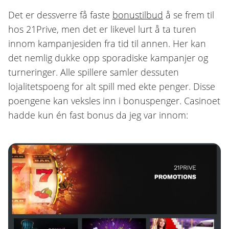
Det er dessverre få faste
bonustilbud
å se frem til
hos 21Prive, men det er likevel lurt å ta turen
innom kampanjesiden fra tid til annen. Her kan
det nemlig dukke opp sporadiske kampanjer og
turneringer. Alle spillere samler dessuten
lojalitetspoeng for alt spill med ekte penger. Disse
poengene kan veksles inn i bonuspenger. Casinoet
hadde kun én fast bonus da jeg var innom: