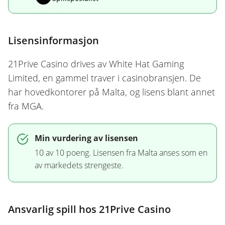
Lisensinformasjon
21Prive Casino drives av White Hat Gaming
Limited, en gammel traver i casinobransjen. De
har hovedkontorer på Malta, og lisens blant annet
fra MGA.
Min vurdering av lisensen
10 av 10 poeng. Lisensen fra Malta anses som en
av markedets strengeste.
Ansvarlig spill hos 21Prive Casino