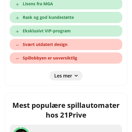
Lisens fra MGA
Rask og god kundestøtte
Eksklusivt VIP-program
Svært utdatert design
Spillobbyen er uoversiktlig
Les mer
Mest populære spillautomater
hos 21Prive