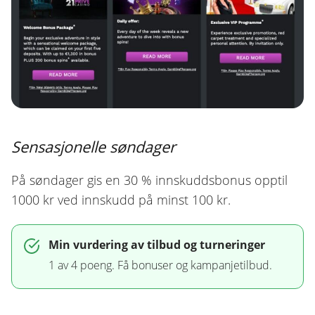
Sensasjonelle søndager
På søndager gis en 30 % innskuddsbonus opptil
1000 kr ved innskudd på minst 100 kr.
Min vurdering av
tilbud og turneringer
1 av 4 poeng. Få bonuser og kampanjetilbud.