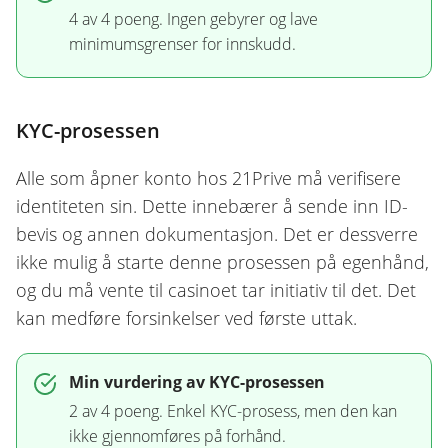
4 av 4 poeng. Ingen gebyrer og lave
minimumsgrenser for innskudd.
KYC-prosessen
Alle som åpner konto hos 21Prive må verifisere
identiteten sin. Dette innebærer å sende inn ID-
bevis og annen dokumentasjon. Det er dessverre
ikke mulig å starte denne prosessen på egenhånd,
og du må vente til casinoet tar initiativ til det. Det
kan medføre forsinkelser ved første uttak.
Min vurdering av KYC-prosessen
2 av 4 poeng. Enkel KYC-prosess, men den kan
ikke gjennomføres på forhånd.