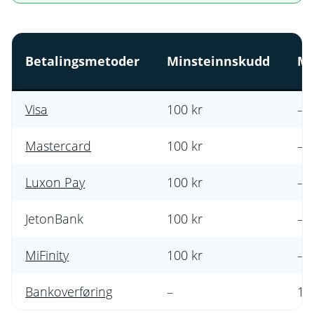
Betalingsmetoder
Minsteinnskudd
Mi
Visa
100 kr
–
Mastercard
100 kr
–
Luxon Pay
100 kr
–
JetonBank
100 kr
–
MiFinity
100 kr
–
Bankoverføring
–
10