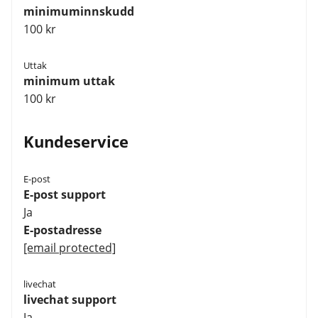
minimuminnskudd
100 kr
Uttak
minimum uttak
100 kr
Kundeservice
E-post
E-post support
Ja
E-postadresse
[email protected]
livechat
livechat support
Ja