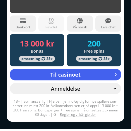
Bankkort
Revolut
På norsk
Live chat
13 000 kr
200
Bonus
Free spins
omsetning
35x
omsetning
35x
Til casinoet
Anmeldelse
18+ | Spill ansvarlig |
Hjelpelinjen.no
Gyldig for nye spillere som
setter inn minst 200 kr. Velkomstbonusen er på opptil 13 000 kr +
200 free spins. Bonuspenger + free spins må omsettes 35x innen
30 dager. | G |
Regler og vilkår gjelder