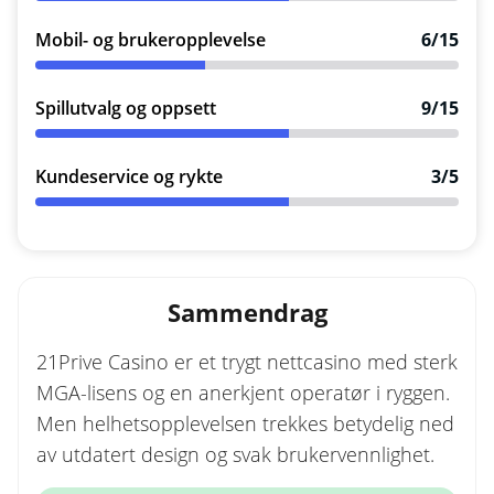
Mobil- og brukeropplevelse
6/15
Spillutvalg og oppsett
9/15
Kundeservice og rykte
3/5
Sammendrag
21Prive Casino er et trygt nettcasino med sterk
MGA-lisens og en anerkjent operatør i ryggen.
Men helhetsopplevelsen trekkes betydelig ned
av utdatert design og svak brukervennlighet.