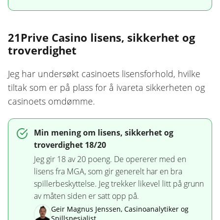
21Prive Casino lisens, sikkerhet og
troverdighet
Jeg har undersøkt casinoets lisensforhold, hvilke
tiltak som er på plass for å ivareta sikkerheten og
casinoets omdømme.
Min mening om lisens, sikkerhet og
troverdighet 18/20
Jeg gir 18 av 20 poeng. De opererer med en
lisens fra MGA, som gir generelt har en bra
spillerbeskyttelse. Jeg trekker likevel litt på grunn
av måten siden er satt opp på.
Geir Magnus Jenssen, Casinoanalytiker og
Spillspesialist