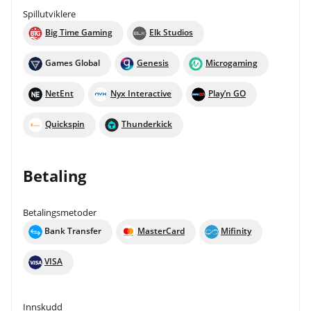
Spillutviklere
Big Time Gaming
Elk Studios
Games Global
Genesis
Microgaming
NetEnt
Nyx Interactive
Play’n GO
Quickspin
Thunderkick
Betaling
Betalingsmetoder
Bank Transfer
MasterCard
Mifinity
VISA
Innskudd