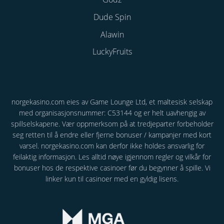
Dude Spin
Alawin
LuckyFruits
norgekasino.com eies av Game Lounge Ltd, et maltesisk selskap
med organisasjonsnummer: C53144 og er helt uavhengig av
spillselskapene. Vær oppmerksom på at tredjeparter forbeholder
seg retten til å endre eller fjerne bonuser / kampanjer med kort
varsel. norgekasino.com kan derfor ikke holdes ansvarlig for
feilaktig informasjon. Les alltid nøye igjennom regler og vilkår for
bonuser hos de respektive casinoer før du begynner å spille. Vi
linker kun til casinoer med en gyldig lisens.