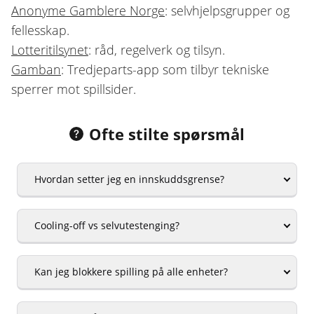
Anonyme Gamblere Norge
: selvhjelpsgrupper og
fellesskap.
Lotteritilsynet
: råd, regelverk og tilsyn.
Gamban
: Tredjeparts-app som tilbyr tekniske
sperrer mot spillsider.
Ofte stilte spørsmål
Hvordan setter jeg en innskuddsgrense?
Cooling-off vs selvutestenging?
Kan jeg blokkere spilling på alle enheter?