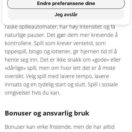
Forstå risikoen ved ulike spill
Endre preferansene dine
Jeg avslår
Ikke alle spill er like. Noen typer, som live casino og
raske spilleautomater, har høy intensitet og få
naturlige pauser. Det gjør dem mer krevende å
kontrollere. Spill som krever ventetid, som
tippespill, bingo og lotterier, gir hjernen tid til å
hente seg inn. Det er ikke snakk om «gode» eller
«dårlige» spill, men om hvor lett det er å miste
oversikt. Velg spill med lavere tempo, lavere
innsats og en tydelig start og slutt. Spill i sosiale
omgivelser hvis du kan.
Bonuser og ansvarlig bruk
Bonuser kan virke fristende, men de har alltid