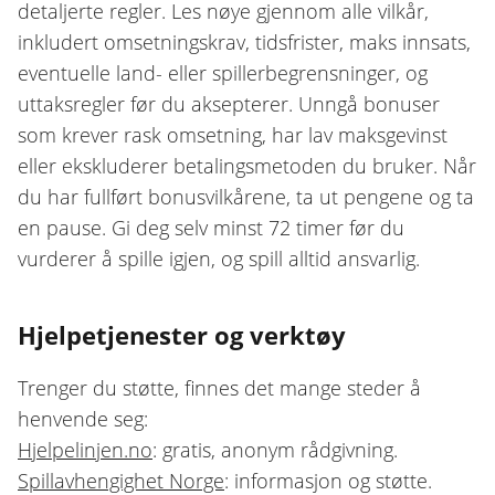
detaljerte regler. Les nøye gjennom alle vilkår,
inkludert omsetningskrav, tidsfrister, maks innsats,
eventuelle land- eller spillerbegrensninger, og
uttaksregler før du aksepterer. Unngå bonuser
som krever rask omsetning, har lav maksgevinst
eller ekskluderer betalingsmetoden du bruker. Når
du har fullført bonusvilkårene, ta ut pengene og ta
en pause. Gi deg selv minst 72 timer før du
vurderer å spille igjen, og spill alltid ansvarlig.
Hjelpetjenester og verktøy
Trenger du støtte, finnes det mange steder å
henvende seg:
Hjelpelinjen.no
: gratis, anonym rådgivning.
Spillavhengighet Norge
: informasjon og støtte.