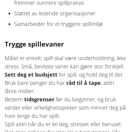
fremmer sunnere spillpraksis
Støttet av ledende organisasjoner
Samarbeider for et tryggere spillmiljø
Trygge spillevaner
Målet er enkelt: spill skal være underholdning, ikke
stress. Små, bevisste vaner kan gjøre stor forskjell.
Sett deg et budsjett
for spill, og hold deg til det.
Bruk bare penger du har
råd til å tape
, aldri
lånte midler.
Bestem
tidsgrenser
før du begynner, og bruk
varsler eller virkelighetssjekker som minner deg på
hvor lenge du har spilt.
Spill aldri når du er lei deg, stresset eller beruset.