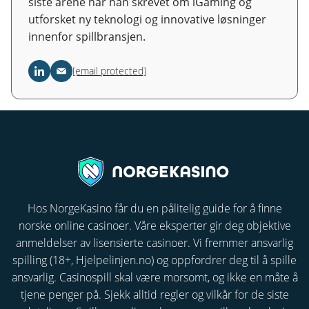
siste årene har han skrevet om iGaming og
utforsket ny teknologi og innovative løsninger
innenfor spillbransjen.
[email protected]
Hos NorgeKasino får du en pålitelig guide for å finne
norske online casinoer. Våre eksperter gir deg objektive
anmeldelser av lisensierte casinoer. Vi fremmer ansvarlig
spilling (18+,
Hjelpelinjen.no
) og oppfordrer deg til å spille
ansvarlig. Casinospill skal være morsomt, og ikke en måte å
tjene penger på. Sjekk alltid regler og vilkår for de siste