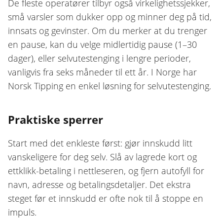
De fleste operatører tilbyr også virkelighetssjekker,
små varsler som dukker opp og minner deg på tid,
innsats og gevinster. Om du merker at du trenger
en pause, kan du velge midlertidig pause (1–30
dager), eller selvutestenging i lengre perioder,
vanligvis fra seks måneder til ett år. I Norge har
Norsk Tipping en enkel løsning for selvutestenging.
Praktiske sperrer
Start med det enkleste først: gjør innskudd litt
vanskeligere for deg selv. Slå av lagrede kort og
ettklikk-betaling i nettleseren, og fjern autofyll for
navn, adresse og betalingsdetaljer. Det ekstra
steget før et innskudd er ofte nok til å stoppe en
impuls.