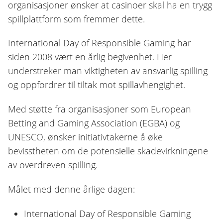
organisasjoner ønsker at casinoer skal ha en trygg
spillplattform som fremmer dette.
International Day of Responsible Gaming har
siden 2008 vært en årlig begivenhet. Her
understreker man viktigheten av ansvarlig spilling
og oppfordrer til tiltak mot spillavhengighet.
Med støtte fra organisasjoner som European
Betting and Gaming Association (EGBA) og
UNESCO, ønsker initiativtakerne å øke
bevisstheten om de potensielle skadevirkningene
av overdreven spilling.
Målet med denne årlige dagen:
International Day of Responsible Gaming