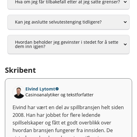
Hva om jeg får tilbakefall etter at jeg satte grenser?
Kan jeg avslutte selvutestenging tidligere?
Hvordan beholder jeg gevinster i stedet for å sette
dem inn igjen?
Skribent
Eivind Lytomt
Casinoanalytiker og tekstforfatter
Eivind har vært en del av spillbransjen helt siden
2008. Han har jobbet for flere ledende
spillselskaper og fått et godt overblikk over
hvordan bransjen fungerer fra innsiden. De