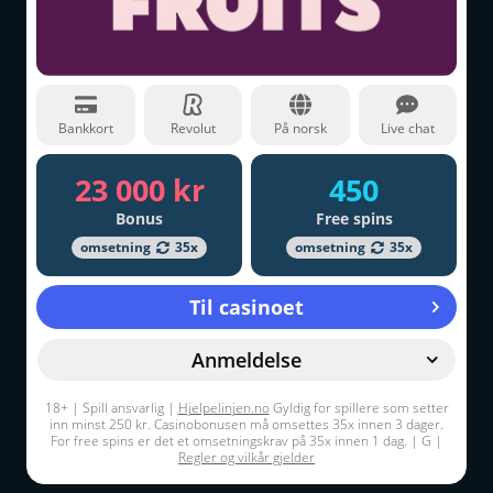
Bankkort
Revolut
På norsk
Live chat
23 000 kr
450
Bonus
Free spins
omsetning
35x
omsetning
35x
Til casinoet
Anmeldelse
18+ | Spill ansvarlig |
Hjelpelinjen.no
Gyldig for spillere som setter
inn minst 250 kr. Casinobonusen må omsettes 35x innen 3 dager.
For free spins er det et omsetningskrav på 35x innen 1 dag. | G |
Regler og vilkår gjelder