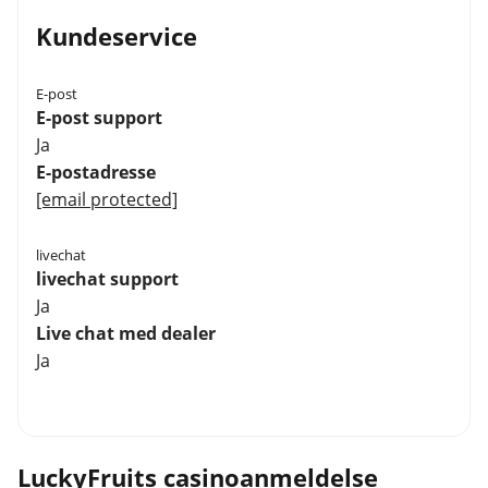
Kundeservice
E-post
E-post support
Ja
E-postadresse
[email protected]
livechat
livechat support
Ja
Live chat med dealer
Ja
LuckyFruits casinoanmeldelse