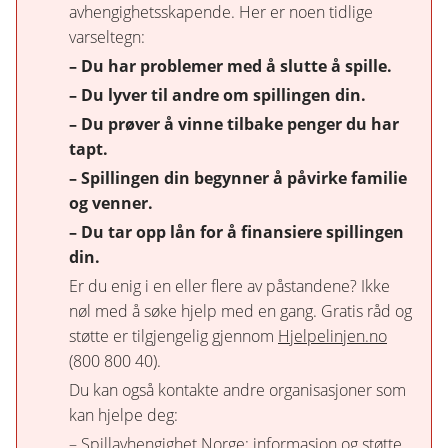
avhengighetsskapende. Her er noen tidlige
varseltegn:
– Du har problemer med å slutte å spille.
– Du lyver til andre om spillingen din.
– Du prøver å vinne tilbake penger du har
tapt.
– Spillingen din begynner å påvirke familie
og venner.
– Du tar opp lån for å finansiere spillingen
din.
Er du enig i en eller flere av påstandene? Ikke
nøl med å søke hjelp med en gang. Gratis råd og
støtte er tilgjengelig gjennom
Hjelpelinjen.no
(800 800 40).
Du kan også kontakte andre organisasjoner som
kan hjelpe deg:
–
Spillavhengighet Norge
: informasjon og støtte.