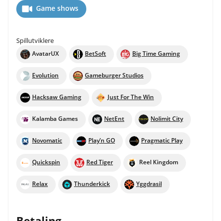
Game shows
Spillutviklere
AvatarUX
BetSoft
Big Time Gaming
Evolution
Gameburger Studios
Hacksaw Gaming
Just For The Win
Kalamba Games
NetEnt
Nolimit City
Novomatic
Play’n GO
Pragmatic Play
Quickspin
Red Tiger
Reel Kingdom
Relax
Thunderkick
Yggdrasil
Betaling