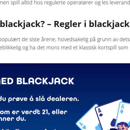
, men spill alltid hos regulerte operatører og les levera
blackjack? – Regler i blackjack
t populært de siste årene, hovedsakelig på grunn av dets
eblikkelig og ha det moro med et klassisk kortspill som 