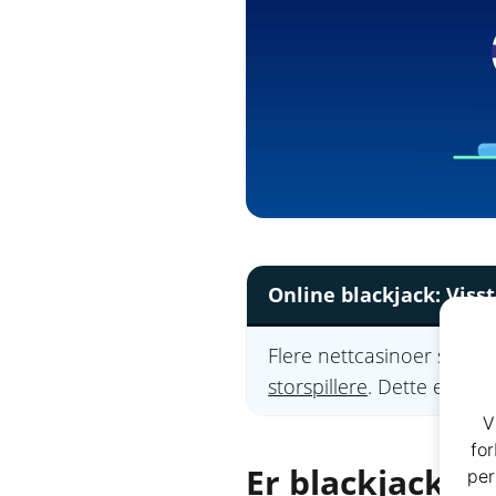
Online blackjack: Viss
Flere nettcasinoer som h
storspillere
. Dette er for
V
for
Er blackjack lo
per