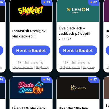
76
73
82
Live blackjack –
Fantastisk utvalg av
De
cashback på opptil
blackjack-spill!
l
2500 kr
Hent tilbudet
Hent tilbudet
18+ | Spill ansvarlig |
18+ | Spill ansvarlig |
og
Hjelpelinjen.no
|
Regler og
Hjelpelinjen.no
|
Regler og
H
vilkår gjelder
vilkår gjelder
74
74
57
Sp
Få en 25% blackjack
Ukentlig 10% live