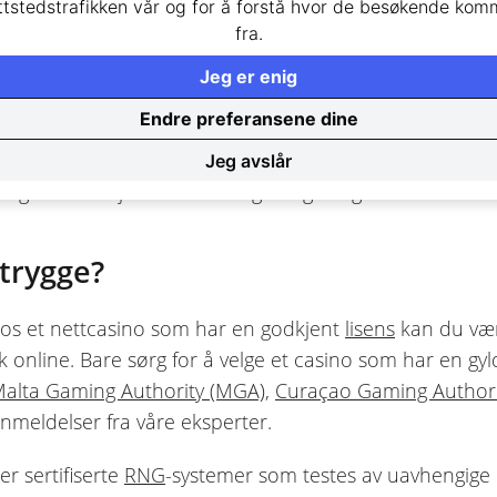
ttstedstrafikken vår og for å forstå hvor de besøkende kom
fra.
 i din jurisdiksjon og spillerens vilkår før du deltar. Ve
iceinformasjon.
Jeg er enig
Endre preferansene dine
are på
spilleautomater
, men de fleste av dem har i det
du er en stor fan av blackjack, vil du kanskje se deg ru
Jeg avslår
r og bli bortskjemt med mange valgmuligheter.
 trygge?
 hos et nettcasino som har en godkjent
lisens
kan du vær
ck online. Bare sørg for å velge et casino som har en gyl
alta Gaming Authority (MGA)
,
Curaçao Gaming Authori
nmeldelser fra våre eksperter.
er sertifiserte
RNG
-systemer som testes av uavhengige l