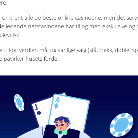
ere.
på omtrent alle de beste
online casinoene
, men det serve
v de ledende nettcasinoene har til og med eksklusive o
plevelse.
tt: kortverdier, mål og vanlige valg (stå, trekk, doble, s
e påvirker husets fordel.