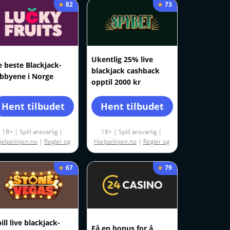
82
73
Ukentlig 25% live
 beste Blackjack-
blackjack cashback
obbyene i Norge
opptil 2000 kr
Hent tilbudet
Hent tilbudet
18+ | Spill ansvarlig |
18+ | Spill ansvarlig |
jelpelinjen.no
|
Regler og
Hjelpelinjen.no
|
Regler og
vilkår gjelder
vilkår gjelder
67
79
ill live blackjack-
Få en bonus for å