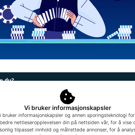
te du?
ar stort fokus på blackjack arrangerer noen ganger eksk
 spillere som kan karakteriseres som VIP-spillere.
Vi bruker informasjonskapsler
i bruker informasjonskapsler og annen sporingsteknologi for
bedre nettleseropplevelsen din på nettsiden vår, for å vise
vlig i Norge?
sonlig tilpasset innhold og målrettede annonser, for å analy