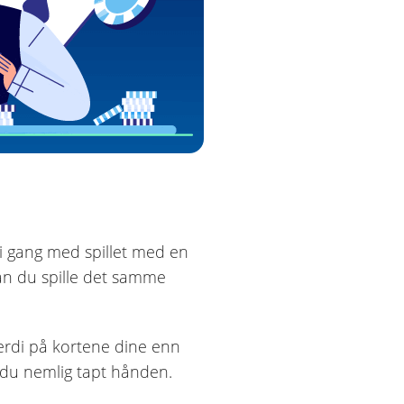
 gang med spillet med en
kan du spille det samme
verdi på kortene dine enn
 du nemlig tapt hånden.