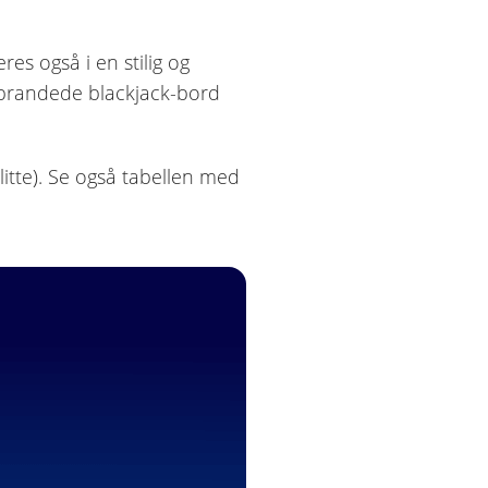
res også i en stilig og
g brandede blackjack-bord
plitte). Se også tabellen med