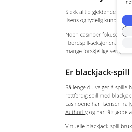
ne
Sjekk alltid gjeldende regler
lisens og tydelig kundeserv
Noen casinoer fokuserer b
i bordspill-seksjonen. Hvis 
mange forskjellige versjone
Er blackjack-spill
Så lenge du velger å spille
rettferdig spill med blackja
casinoene har lisenser fra
M
Authority
og har fått gode a
Virtuelle blackjack-spill bruk