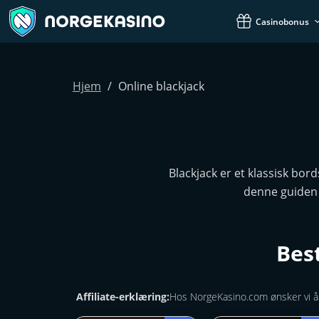
Casinobonus
Hjem
Online blackjack
Blackjack er et klassisk bord
denne guiden 
Bes
Affiliate-erklæring:
Hos NorgeKasino.com ønsker vi å k
som betyr at hvis du kli