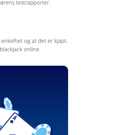
ndørens testrapporter.
 enkelhet og at det er kjapt.
blackjack online.