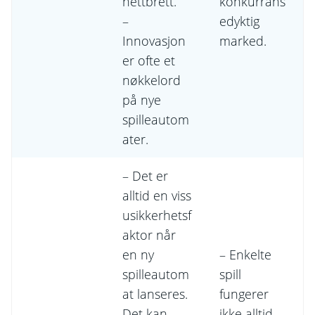
nettbrett.
konkurrans
–
edyktig
Innovasjon
marked.
er ofte et
nøkkelord
på nye
spilleautom
ater.
– Det er
alltid en viss
usikkerhetsf
aktor når
en ny
– Enkelte
spilleautom
spill
at lanseres.
fungerer
Det kan
ikke alltid