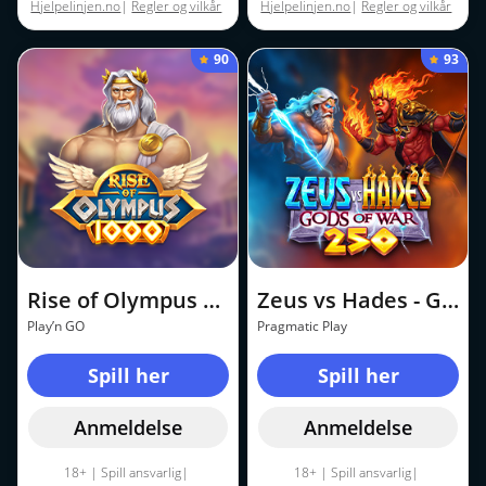
Hjelpelinjen.no
|
Regler og vilkår
Hjelpelinjen.no
|
Regler og vilkår
gjelder
gjelder
90
93
Rise of Olympus 1000
Zeus vs Hades - Gods of War 250
Play’n GO
Pragmatic Play
Spill her
Spill her
Anmeldelse
Anmeldelse
18+ | Spill ansvarlig|
18+ | Spill ansvarlig|