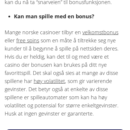
kan du nå ta “snarveien” til bonusfunksjonen.
Kan man spille med en bonus?
Mange norske casinoer tilbyr en
velkomstbonus
eller
free spins
som en måte å tiltrekke seg nye
kunder til å begynne å spille på nettsiden deres.
Hvis du er heldig, kan det til og med være et
casino der bonusen kan brukes på ditt nye
favorittspill. Det skal også sies at mange av disse
spillene har
høy volatilitet
, som gir varierende
gevinster. Det betyr også at enkelte av disse
spillene er spilleautomater som kan ha høy
volatilitet og potensial for større enkeltgevinster.
Husk at ingen gevinster er garanterte.