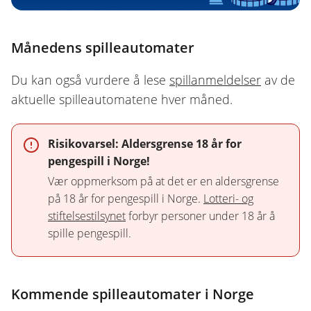
Månedens spilleautomater
Du kan også vurdere å lese
spillanmeldelser
av de
aktuelle spilleautomatene hver måned.
Risikovarsel: Aldersgrense 18 år for
pengespill i Norge!
Vær oppmerksom på at det er en aldersgrense
på 18 år for pengespill i Norge.
Lotteri- og
stiftelsestilsynet
forbyr personer under 18 år å
spille pengespill.
Kommende spilleautomater i Norge