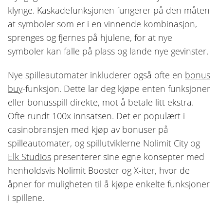
klynge. Kaskadefunksjonen fungerer på den måten
at symboler som er i en vinnende kombinasjon,
sprenges og fjernes på hjulene, for at nye
symboler kan falle på plass og lande nye gevinster.
Nye spilleautomater inkluderer også ofte en
bonus
buy
-funksjon. Dette lar deg kjøpe enten funksjoner
eller bonusspill direkte, mot å betale litt ekstra.
Ofte rundt 100x innsatsen. Det er populært i
casinobransjen med kjøp av bonuser på
spilleautomater, og spillutviklerne Nolimit City og
Elk Studios
presenterer sine egne konsepter med
henholdsvis Nolimit Booster og X-iter, hvor de
åpner for muligheten til å kjøpe enkelte funksjoner
i spillene.