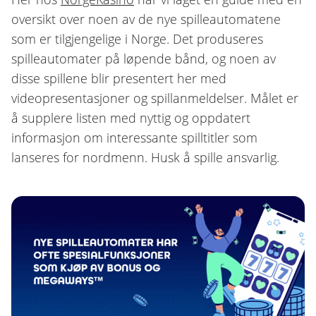
oversikt over noen av de nye spilleautomatene
som er tilgjengelige i Norge. Det produseres
spilleautomater på løpende bånd, og noen av
disse spillene blir presentert her med
videopresentasjoner og spillanmeldelser. Målet er
å supplere listen med nyttig og oppdatert
informasjon om interessante spilltitler som
lanseres for nordmenn. Husk å spille ansvarlig.