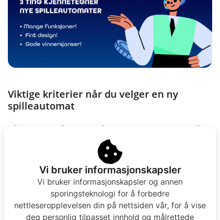
Viktige kriterier når du velger en ny
spilleautomat
På samme måte som når du velger
nye casino
å
spille hos, er det flere forskjellige ting du bør
vurdere før du velger en ny spilleautomat.
Vi bruker informasjonskapsler
Nedenfor har vi samlet noen av de viktigste
Vi bruker informasjonskapsler og annen
faktorene du må huske på:
sporingsteknologi for å forbedre
nettleseropplevelsen din på nettsiden vår, for å vise
Hva er spillets tema og hvordan er
deg personlig tilpasset innhold og målrettede