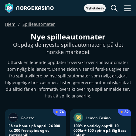
Nyhetsbrev
Hjem
Spilleautomater
Nye spilleautomater
Oppdag de nyeste spilleautomatene på det
norske markedet
Utforsk en løpende oppdatert oversikt over spilleautomater
som nylig ble lansert. Denne siden viser til ferske utgivelser
fra spillutviklere og nye spilleautomater som nylig er gjort
tilgjengelige hos casinoer. Listen genereres automatisk, slik at
du alltid får en informativ oversikt over nye spillanmeldelser.
Husk å spille ansvarlig.
74
82
Golazzo
Lemon Casino
Få en bonus på opptil 24 000
100% no-sticky opptill 10
kr, 200 free spins og et
000kr + 100 spinn på Big Bass
gratissspill!
Splash.