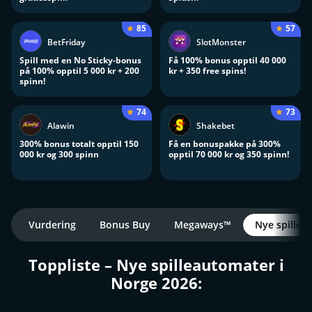
85
57
BetFriday
SlotMonster
Spill med en No Sticky-bonus
Få 100% bonus opptil 40 000
på 100% opptil 5 000 kr + 200
kr + 350 free spins!
spinn!
74
73
Alawin
Shakebet
300% bonus totalt opptil 150
Få en bonuspakke på 300%
000 kr og 300 spinn
opptil 70 000 kr og 350 spinn!
Vurdering
Bonus Buy
Megaways™
Nye spillea
Toppliste – Nye spilleautomater i
Norge 2026: