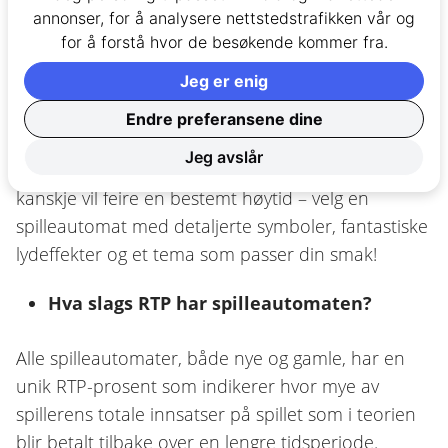
grafikken, lyden og den generelle
annonser, for å analysere nettstedstrafikken vår og
spillopplevelsen?
for å forstå hvor de besøkende kommer fra.
Jeg er enig
Selv om disse tingene kan høres ganske opplagte
ut, sier det likevel noe om helhetsbildet for
Endre preferansene dine
kreativitet og kvaliteten på spilleautomaten. Enten
Jeg avslår
du foretrekker sport, antikviteter, juveler eller
kanskje vil feire en bestemt høytid – velg en
spilleautomat med detaljerte symboler, fantastiske
lydeffekter og et tema som passer din smak!
Hva slags RTP har spilleautomaten?
Alle spilleautomater, både nye og gamle, har en
unik RTP-prosent som indikerer hvor mye av
spillerens totale innsatser på spillet som i teorien
blir betalt tilbake over en lengre tidsperiode.