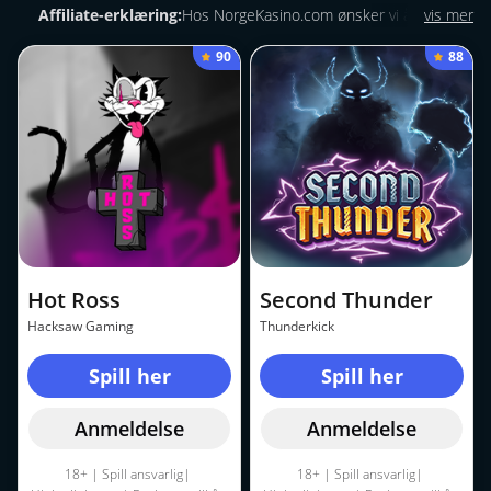
Affiliate-erklæring:
Hos NorgeKasino.com ønsker vi å koble
vis mer
spillere med de beste casinotilbudene tilpasset deres behov.
90
88
Noen av lenkene på nettstedet vårt er affiliate-lenker, noe som
betyr at hvis du klikker på en og gjør et innskudd, kan NorgeKasino
motta en provisjon – uten ekstra kostnad for deg.
Hot Ross
Second Thunder
Hacksaw Gaming
Thunderkick
Spill her
Spill her
Anmeldelse
Anmeldelse
18+ | Spill ansvarlig|
18+ | Spill ansvarlig|