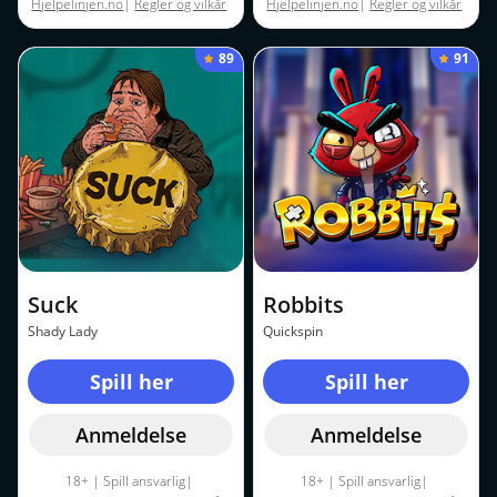
Hjelpelinjen.no
|
Regler og vilkår
Hjelpelinjen.no
|
Regler og vilkår
gjelder
gjelder
89
91
Suck
Robbits
Shady Lady
Quickspin
Spill her
Spill her
Anmeldelse
Anmeldelse
18+ | Spill ansvarlig|
18+ | Spill ansvarlig|