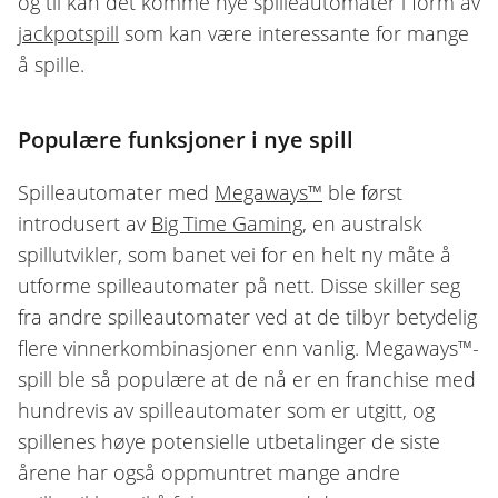
og til kan det komme nye spilleautomater i form av
jackpotspill
som kan være interessante for mange
å spille.
Populære funksjoner i nye spill
Spilleautomater med
Megaways™
ble først
introdusert av
Big Time Gaming
, en australsk
spillutvikler, som banet vei for en helt ny måte å
utforme spilleautomater på nett. Disse skiller seg
fra andre spilleautomater ved at de tilbyr betydelig
flere vinnerkombinasjoner enn vanlig. Megaways™-
spill ble så populære at de nå er en franchise med
hundrevis av spilleautomater som er utgitt, og
spillenes høye potensielle utbetalinger de siste
årene har også oppmuntret mange andre