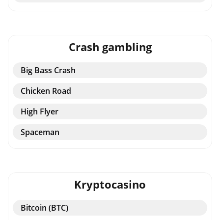
Crash gambling
Big Bass Crash
Chicken Road
High Flyer
Spaceman
Kryptocasino
Bitcoin (BTC)