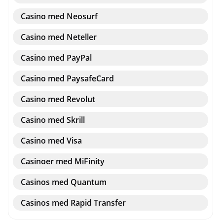
Casino med Neosurf
Casino med Neteller
Casino med PayPal
Casino med PaysafeCard
Casino med Revolut
Casino med Skrill
Casino med Visa
Casinoer med MiFinity
Casinos med Quantum
Casinos med Rapid Transfer