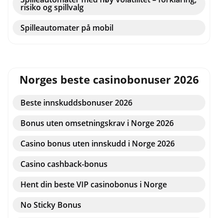
risiko og spillvalg
Spilleautomater på mobil
Norges beste casinobonuser 2026
Beste innskuddsbonuser 2026
Bonus uten omsetningskrav i Norge 2026
Casino bonus uten innskudd i Norge 2026
Casino cashback-bonus
Hent din beste VIP casinobonus i Norge
No Sticky Bonus