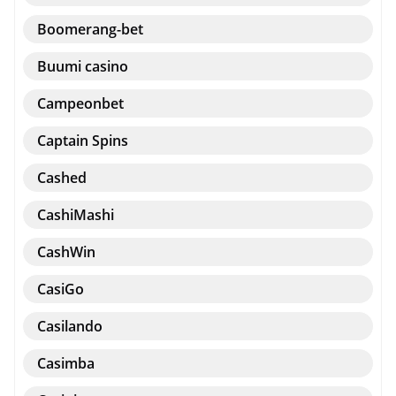
Boomerang-bet
Buumi casino
Campeonbet
Captain Spins
Cashed
CashiMashi
CashWin
CasiGo
Casilando
Casimba