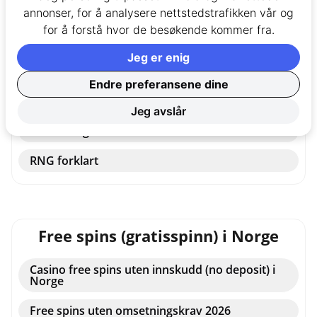
Casinospill
annonser, for å analysere nettstedstrafikken vår og
for å forstå hvor de besøkende kommer fra.
De største gevinstene på online casino
Jeg er enig
Håndtering av spillekontoen
Endre preferansene dine
House Edge
Jeg avslår
Omsetningskrav
RNG forklart
Free spins (gratisspinn) i Norge
Casino free spins uten innskudd (no deposit) i
Norge
Free spins uten omsetningskrav 2026