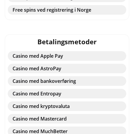
Free spins ved registrering i Norge
Betalingsmetoder
Casino med Apple Pay
Casino med AstroPay
Casino med bankoverføring
Casino med Entropay
Casino med kryptovaluta
Casino med Mastercard
Casino med MuchBetter