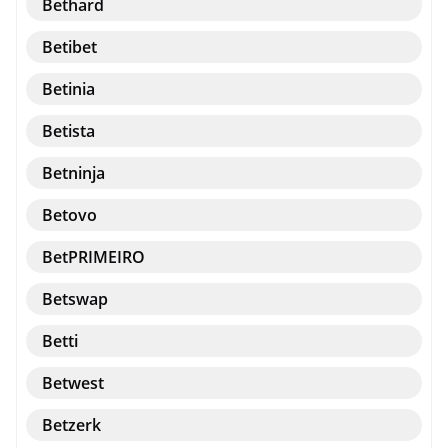
Bethard
Betibet
Betinia
Betista
Betninja
Betovo
BetPRIMEIRO
Betswap
Betti
Betwest
Betzerk