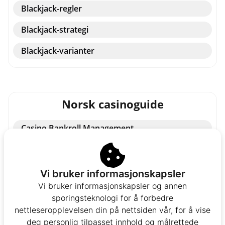
Blackjack-regler
Blackjack-strategi
Blackjack-varianter
Norsk casinoguide
Casino Bankroll Management
Casino med lavt innskudd og høyt uttak
Casino ordliste
Vi bruker informasjonskapsler
Vi bruker informasjonskapsler og annen
Casinoer med raske utbetalinger
sporingsteknologi for å forbedre
nettleseropplevelsen din på nettsiden vår, for å vise
Casinoguide for nybegynnere
deg personlig tilpasset innhold og målrettede