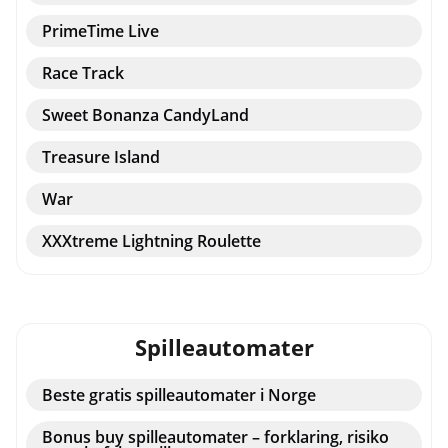
PrimeTime Live
Race Track
Sweet Bonanza CandyLand
Treasure Island
War
XXXtreme Lightning Roulette
Spilleautomater
Beste gratis spilleautomater i Norge
Bonus buy spilleautomater – forklaring, risiko