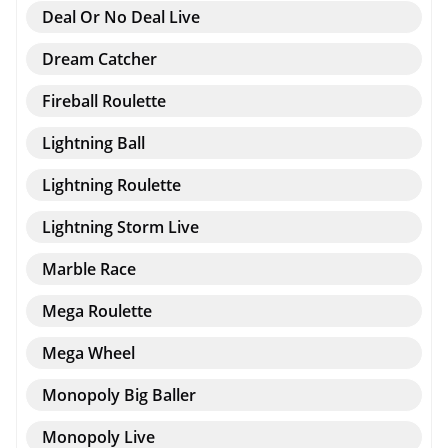
Deal Or No Deal Live
Dream Catcher
Fireball Roulette
Lightning Ball
Lightning Roulette
Lightning Storm Live
Marble Race
Mega Roulette
Mega Wheel
Monopoly Big Baller
Monopoly Live