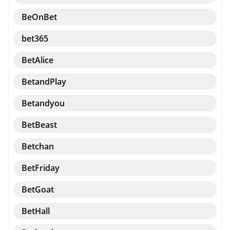
BeOnBet
bet365
BetAlice
BetandPlay
Betandyou
BetBeast
Betchan
BetFriday
BetGoat
BetHall