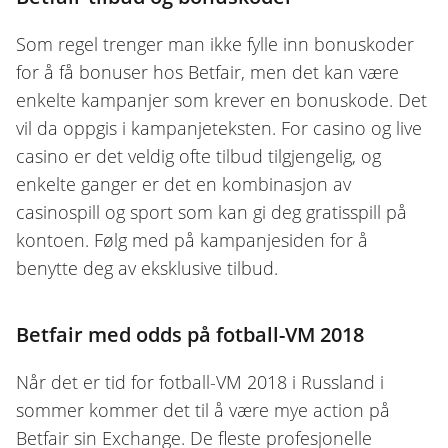
Som regel trenger man ikke fylle inn bonuskoder
for å få bonuser hos Betfair, men det kan være
enkelte kampanjer som krever en bonuskode. Det
vil da oppgis i kampanjeteksten. For casino og live
casino er det veldig ofte tilbud tilgjengelig, og
enkelte ganger er det en kombinasjon av
casinospill og sport som kan gi deg gratisspill på
kontoen. Følg med på kampanjesiden for å
benytte deg av eksklusive tilbud.
Betfair med odds på fotball-VM 2018
Når det er tid for fotball-VM 2018 i Russland i
sommer kommer det til å være mye action på
Betfair sin Exchange. De fleste profesjonelle