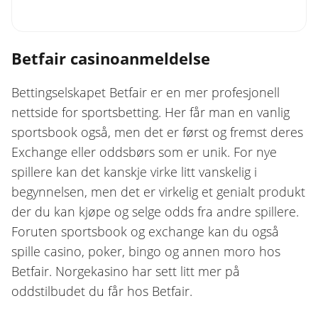
Betfair casinoanmeldelse
Bettingselskapet Betfair er en mer profesjonell
nettside for sportsbetting. Her får man en vanlig
sportsbook også, men det er først og fremst deres
Exchange eller oddsbørs som er unik. For nye
spillere kan det kanskje virke litt vanskelig i
begynnelsen, men det er virkelig et genialt produkt
der du kan kjøpe og selge odds fra andre spillere.
Foruten sportsbook og exchange kan du også
spille casino, poker, bingo og annen moro hos
Betfair. Norgekasino har sett litt mer på
oddstilbudet du får hos Betfair.