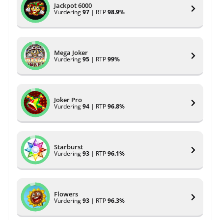
Jackpot 6000
Vurdering
97
| RTP
98.9%
Mega Joker
Vurdering
95
| RTP
99%
Joker Pro
Vurdering
94
| RTP
96.8%
Starburst
Vurdering
93
| RTP
96.1%
Flowers
Vurdering
93
| RTP
96.3%