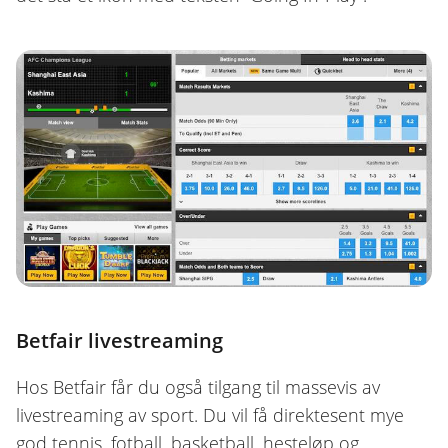
Betfair livestreaming
Hos Betfair får du også tilgang til massevis av
livestreaming av sport. Du vil få direktesent mye
god tennis, fotball, basketball, hesteløp og