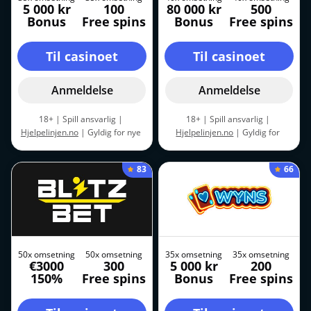
5 000 kr
100
80 000 kr
500
Bonus
Free spins
Bonus
Free spins
Til casinoet
Til casinoet
Anmeldelse
Anmeldelse
18+ | Spill ansvarlig |
18+ | Spill ansvarlig |
Hjelpelinjen.no
| Gyldig for nye
Hjelpelinjen.no
| Gyldig for
spillere som setter inn minst 200
spillere som setter inn minst 200
kr. Bonuspengene og free spins
kr. Casinobonusen må omsettes
83
66
må omsettes 35x innen 7 dager.
40x innen 7 dager. For free spins
|
Regler og vilkår gjelder
er det et omsetningskrav på 40x
innen samme periode.
Maksbegrensning på hver bonus
gjelder. |
Regler og vilkår
gjelder
50x omsetning
50x omsetning
35x omsetning
35x omsetning
€3000
300
5 000 kr
200
150%
Free spins
Bonus
Free spins