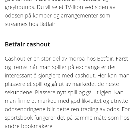
greyhounds. Du vil se et TV-ikon ved siden av
oddsen på kamper og arrangementer som
streames hos Betfair.
Betfair cashout
Cashout er en stor del av moroa hos Betfair. Først
og fremst når man spiller på exchange er det
interessant å sjonglere med cashout. Her kan man
plassere et spill og gå ut av markedet de neste
sekundene. Plassere nytt spill og gå ut igjen. Kan
man finne et marked med god likviditet og utnytte
oddsendringene blir dette ren trading av odds. For
sportsbook fungerer det på samme måte som hos
andre bookmakere.