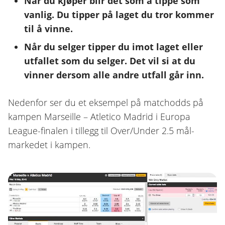
Når du kjøper blir det som å tippe som
vanlig. Du tipper på laget du tror kommer
til å vinne.
Når du selger tipper du imot laget eller
utfallet som du selger. Det vil si at du
vinner dersom alle andre utfall går inn.
Nedenfor ser du et eksempel på matchodds på
kampen Marseille – Atletico Madrid i Europa
League-finalen i tillegg til Over/Under 2.5 mål-
markedet i kampen.