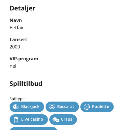
Detaljer
Navn
Betfair
Lansert
2000
VIP-program
nei
Spilltilbud
Spilltyper
Blackjack
Baccarat
Roulette
Live casino
Craps