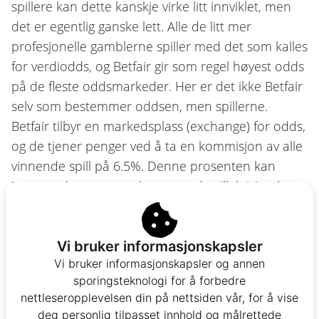
spillere kan dette kanskje virke litt innviklet, men
det er egentlig ganske lett. Alle de litt mer
profesjonelle gamblerne spiller med det som kalles
for verdiodds, og Betfair gir som regel høyest odds
på de fleste oddsmarkeder. Her er det ikke Betfair
selv som bestemmer oddsen, men spillerne.
Betfair tilbyr en markedsplass (exchange) for odds,
og de tjener penger ved å ta en kommisjon av alle
vinnende spill på 6.5%. Denne prosenten kan
justeres dersom man har en god spillaktivitet hos
Betfair.
La oss forklare litt nærmere hvordan Betfair
Vi bruker informasjonskapsler
Exchange fungerer. Hva passer bedre enn å ta et
Vi bruker informasjonskapsler og annen
eksempel på Europa League-finalen 2018 mellom
sporingsteknologi for å forbedre
nettleseropplevelsen din på nettsiden vår, for å vise
Marseille og Atletico Madrid. Dette er en kamp
deg personlig tilpasset innhold og målrettede