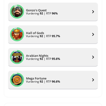
Gonzo’s Quest
Vurdering
92
| RTP
96%
Hall of Gods
Vurdering
92
| RTP
95.7%
Arabian Nights
Vurdering
92
| RTP
95.6%
Mega Fortune
Vurdering
92
| RTP
96.6%