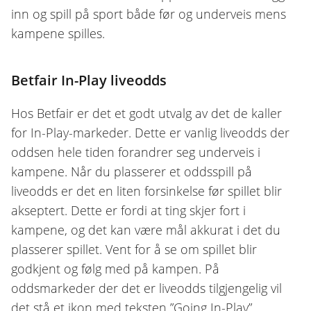
inn og spill på sport både før og underveis mens
kampene spilles.
Betfair In-Play liveodds
Hos Betfair er det et godt utvalg av det de kaller
for In-Play-markeder. Dette er vanlig liveodds der
oddsen hele tiden forandrer seg underveis i
kampene. Når du plasserer et oddsspill på
liveodds er det en liten forsinkelse før spillet blir
akseptert. Dette er fordi at ting skjer fort i
kampene, og det kan være mål akkurat i det du
plasserer spillet. Vent for å se om spillet blir
godkjent og følg med på kampen. På
oddsmarkeder der det er liveodds tilgjengelig vil
det stå et ikon med teksten ”Going In-Play”.