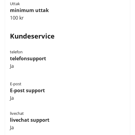
Uttak
minimum uttak
100 kr
Kundeservice
telefon
telefonsupport
Ja
E-post
E-post support
Ja
livechat
livechat support
Ja