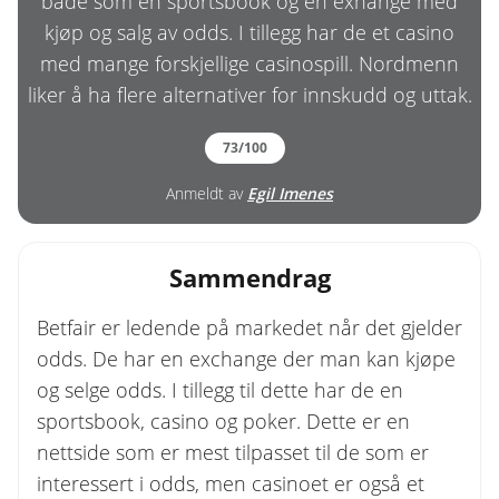
både som en sportsbook og en exhange med
kjøp og salg av odds. I tillegg har de et casino
med mange forskjellige casinospill. Nordmenn
liker å ha flere alternativer for innskudd og uttak.
73/100
Anmeldt av
Egil Imenes
Sammendrag
Betfair er ledende på markedet når det gjelder
odds. De har en exchange der man kan kjøpe
og selge odds. I tillegg til dette har de en
sportsbook, casino og poker. Dette er en
nettside som er mest tilpasset til de som er
interessert i odds, men casinoet er også et