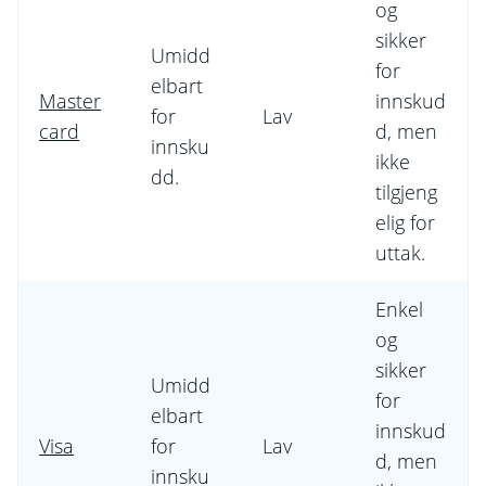
og
sikker
Umidd
for
elbart
Master
innskud
for
Lav
card
d, men
innsku
ikke
dd.
tilgjeng
elig for
uttak.
Enkel
og
sikker
Umidd
for
elbart
innskud
Visa
for
Lav
d, men
innsku