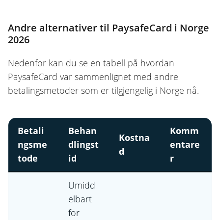
Andre alternativer til PaysafeCard i Norge
2026
Nedenfor kan du se en tabell på hvordan
PaysafeCard var sammenlignet med andre
betalingsmetoder som er tilgjengelig i Norge nå.
Betali
Behan
Komm
Kostna
ngsme
dlingst
entare
d
tode
id
r
Umidd
elbart
for