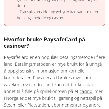
dem.
– Transaksjonstider og gebyrer kan variere etter
betalingsmetode og casino.
Hvorfor bruke PaysafeCard på
casinoer?
PaysafeCard er en populær betalingsmetode i flere
land. Betalingsmetoden er mye brukt for å unngå
å oppgi sensitiv informasjon om kort eller
kontodetaljer. Paysafecard brukes mye som
gavekort, og i andre land kan det brukes blant
annet til å fylle på spillekontoen på et
casino
, men
i Norge er det mye brukt til gaming og nettspill på
Steam eller Playstation, abonnementer og andre