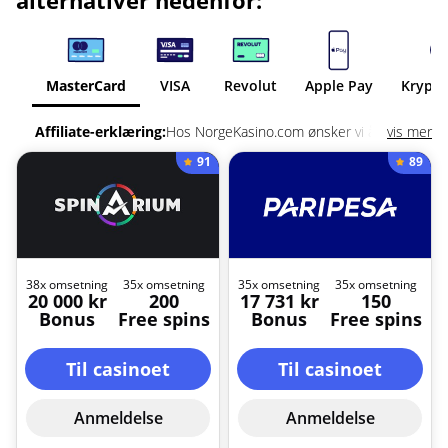
gjelder
MasterCard
VISA
Revolut
Apple Pay
Krypto
Affiliate-erklæring:
Hos NorgeKasino.com ønsker vi å koble
vis mer
spillere med de beste casinotilbudene tilpasset deres behov.
91
89
Noen av lenkene på nettstedet vårt er affiliate-lenker, noe som
betyr at hvis du klikker på en og gjør et innskudd, kan NorgeKasino
motta en provisjon – uten ekstra kostnad for deg.
38x omsetning
35x omsetning
35x omsetning
35x omsetning
20 000 kr
200
17 731 kr
150
Bonus
Free spins
Bonus
Free spins
Til casinoet
Til casinoet
Anmeldelse
Anmeldelse