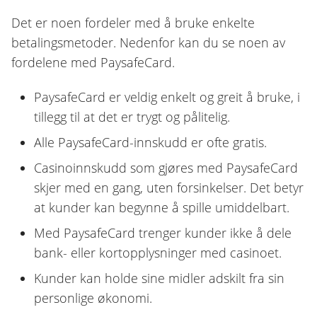
Det er noen fordeler med å bruke enkelte
betalingsmetoder. Nedenfor kan du se noen av
fordelene med PaysafeCard.
PaysafeCard er veldig enkelt og greit å bruke, i
tillegg til at det er trygt og pålitelig.
Alle PaysafeCard-innskudd er ofte gratis.
Casinoinnskudd som gjøres med PaysafeCard
skjer med en gang, uten forsinkelser. Det betyr
at kunder kan begynne å spille umiddelbart.
Med PaysafeCard trenger kunder ikke å dele
bank- eller kortopplysninger med casinoet.
Kunder kan holde sine midler adskilt fra sin
personlige økonomi.