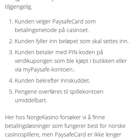
tilgjengelig.
Kunden velger PaysafeCard som
betalingsmetode på casinoet.
Kunden fyller inn beløpet som skal settes inn.
Kunden betaler med PIN-koden på
verdikupongen som ble kjøpt i butikken eller
via myPaysafe-kontoen..
Kunden bekrefter innskuddet.
Pengene overføres til spillekontoen
umiddelbart.
Her hos NorgeKasino forsøker vi å finne
betalingsløsninger som fungerer best for norske
casinospillere, men PaysafeCard er ikke lenger