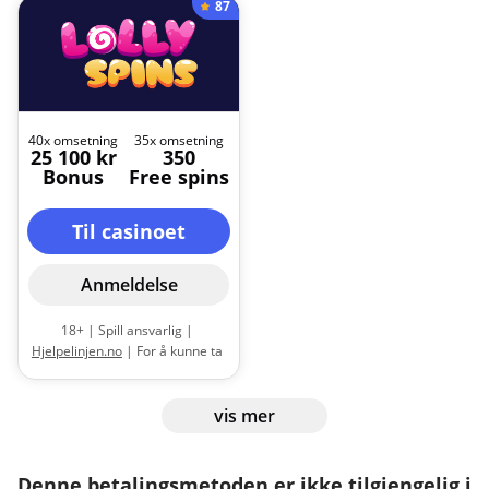
87
men innskuddet må spilles for.
40x innen 7 dager. For free spins
Free spins har et
er det et omsetningskrav på 40x
omsetningskrav på 1x. |
Regler
innen samme periode. |
Regler
og vilkår gjelder
og vilkår gjelder
40x omsetning
35x omsetning
25 100 kr
350
Bonus
Free spins
Til casinoet
Anmeldelse
18+ | Spill ansvarlig |
Hjelpelinjen.no
| For å kunne ta
ut bonusmidlene må du omsette
bonusbeløpet 40 ganger, mens
gevinster fra free spins må
vis mer
omsettes 35 ganger før uttak
kan gjennomføres. Bonusen må
omsettes innen 10 dager. |
Denne betalingsmetoden er ikke tilgjengelig i