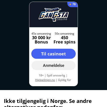
spillere med de beste casinotilbudene tilpasset deres behov.
78
Noen av lenkene på nettstedet vårt er affiliate-lenker, noe som
betyr at hvis du klikker på en og gjør et innskudd, kan NorgeKasino
motta en provisjon – uten ekstra kostnad for deg.
45x omsetning
50x omsetning
30 000 kr
450
Bonus
Free spins
Til casinoet
Anmeldelse
18+ | Spill ansvarlig |
Hjelpelinjen.no
| Gyldig for
spillere som setter inn minst 300
kr eller 600 kr for free spins.
Bonusen har et omsetningskrav
på 45x innen 10 dager. 50x for
Ikke tilgjengelig i Norge. Se andre
free spins. |
Regler og vilkår
alternativer nedenfor: