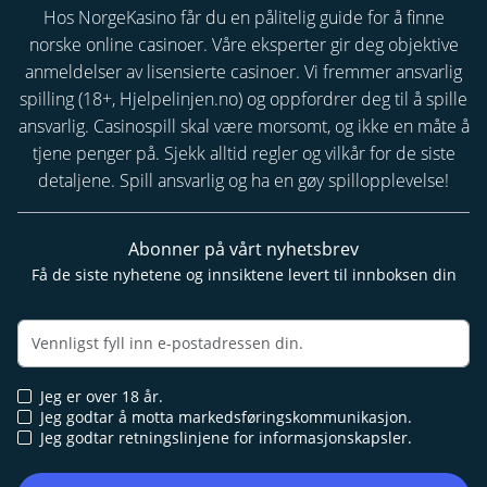
Hos NorgeKasino får du en pålitelig guide for å finne
norske online casinoer. Våre eksperter gir deg objektive
anmeldelser av lisensierte casinoer. Vi fremmer ansvarlig
spilling (18+,
Hjelpelinjen.no
) og oppfordrer deg til å spille
ansvarlig. Casinospill skal være morsomt, og ikke en måte å
tjene penger på. Sjekk alltid regler og vilkår for de siste
detaljene. Spill ansvarlig og ha en gøy spillopplevelse!
Abonner på vårt nyhetsbrev
Få de siste nyhetene og innsiktene levert til innboksen din
Jeg er over 18 år.
Jeg godtar å motta markedsføringskommunikasjon.
Jeg godtar retningslinjene for informasjonskapsler.