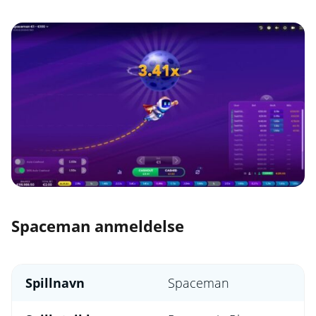
Spaceman anmeldelse
Spillnavn
Spaceman