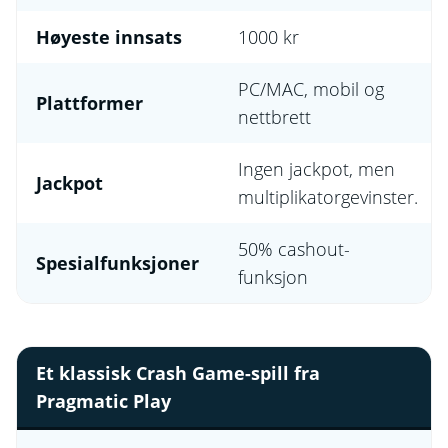
Høyeste innsats
1000 kr
PC/MAC, mobil og
Plattformer
nettbrett
Ingen jackpot, men
Jackpot
multiplikatorgevinster.
50% cashout-
Spesialfunksjoner
funksjon
Et klassisk Crash Game-spill fra
Pragmatic Play