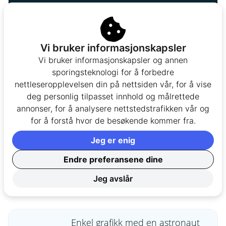
Dersom du liker denne typen spill, vi du nok
oppleve at det er underholdende og
spennende å spille Spaceman. Du må velge
Vi bruker informasjonskapsler
din egen strategi her. Vil du vente lenge, eller
Vi bruker informasjonskapsler og annen
sporingsteknologi for å forbedre
vil du prøve å ta flere smågevinster?
nettleseropplevelsen din på nettsiden vår, for å vise
deg personlig tilpasset innhold og målrettede
annonser, for å analysere nettstedstrafikken vår og
Spaceman grafikk og lyd
for å forstå hvor de besøkende kommer fra.
På Spaceman er det en helt vanlig grafikk med en
Jeg er enig
astronaut som flyr opp til verdensrommet.
Endre preferansene dine
Underveis får du en bakgrunnsmusikk og andre
Jeg avslår
lydeffekter.
Enkel grafikk med en astronaut