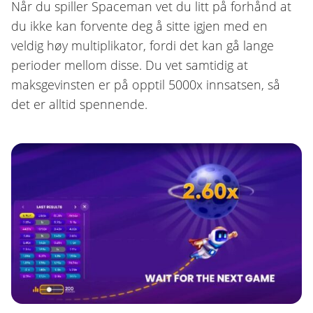
Når du spiller Spaceman vet du litt på forhånd at
du ikke kan forvente deg å sitte igjen med en
veldig høy multiplikator, fordi det kan gå lange
perioder mellom disse. Du vet samtidig at
maksgevinsten er på opptil 5000x innsatsen, så
det er alltid spennende.