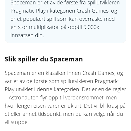
Spaceman er et av de første fra spillutvikleren
Pragmatic Play i kategorien Crash Games, og
er et populært spill som kan overraske med
en stor multiplikator på opptil 5 000x
innsatsen din.
Slik spiller du Spaceman
Spaceman er en klassiker innen Crash Games, og
var et av de første som spillutvikleren Pragmatic
Play utviklet i denne kategorien. Det er enkle regler
– Astronauten flyr opp til verdensrommet, men
hvor lenge reisen varer er uklart. Det vil bli krasj på
et eller annet tidspunkt, men du kan velge når du
vil stoppe.