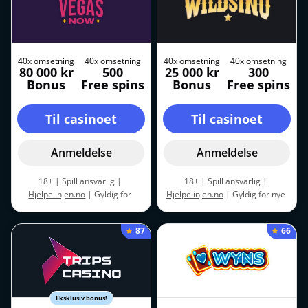
motta en provisjon – uten ekstra kostnad for deg.
40x omsetning
40x omsetning
40x omsetning
40x omsetning
80 000 kr
500
25 000 kr
300
Bonus
Free spins
Bonus
Free spins
Til casinoet
Til casinoet
Anmeldelse
Anmeldelse
18+ | Spill ansvarlig |
18+ | Spill ansvarlig |
Hjelpelinjen.no
| Gyldig for
Hjelpelinjen.no
| Gyldig for nye
spillere som setter inn minst 200
spillere som setter inn minst 200
kr. Casinobonusen må omsettes
kr. Innskuddet + bonusen og
87
66
40x innen 7 dager. For free spins
gevinster fra freespins må
er det et omsetningskrav på 40x
omsettes 40x.
innen samme periode.
Omsetningskravet må fullføres
Maksbegrensning på hver bonus
innen 10 dager. |
Regler og
gjelder. |
Regler og vilkår
vilkår gjelder
gjelder
Eksklusiv bonus!