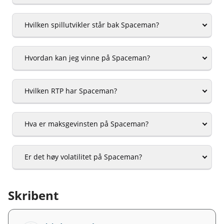
Hvilken spillutvikler står bak Spaceman?
Hvordan kan jeg vinne på Spaceman?
Hvilken RTP har Spaceman?
Hva er maksgevinsten på Spaceman?
Er det høy volatilitet på Spaceman?
Skribent