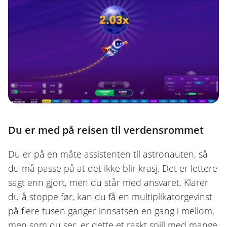
Du er med på reisen til verdensrommet
Du er på en måte assistenten til astronauten, så
du må passe på at det ikke blir krasj. Det er lettere
sagt enn gjort, men du står med ansvaret. Klarer
du å stoppe før, kan du få en multiplikatorgevinst
på flere tusen ganger innsatsen en gang i mellom,
men som du ser, er dette et raskt spill med mange