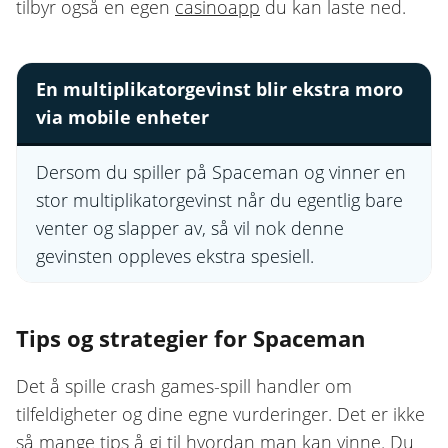
tilbyr også en egen
casinoapp
du kan laste ned.
En multiplikatorgevinst blir ekstra moro
via mobile enheter
Dersom du spiller på Spaceman og vinner en
stor multiplikatorgevinst når du egentlig bare
venter og slapper av, så vil nok denne
gevinsten oppleves ekstra spesiell.
Tips og strategier for Spaceman
Det å spille crash games-spill handler om
tilfeldigheter og dine egne vurderinger. Det er ikke
så mange tips å gi til hvordan man kan vinne. Du