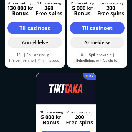
45x omsetning
40x omsetning
35x omsetning
35x omsetning
130 000 kr
360
5 000 kr
200
Bonus
Free spins
Bonus
Free spins
Til casinoet
Til casinoet
Anmeldelse
Anmeldelse
18+ | Spill ansvarlig |
18+ | Spill ansvarlig |
Hjelpelinjen.no
| Min.innskudd
Hjelpelinjen.no
| Gyldig for
200 kr. Omsetningskravet er satt
spillere som setter inn minst 200
til 45x for innskudd + 40x for
kr. Bonusen har et
67
free spins. Gjelder også for den
omsetningskrav på 35x
eksklusive bonusen. |
Regler og
(innskudd + bonus). Free spins
vilkår gjelder
har et omsetningskrav på 40x
innen samme periode |
Regler
og vilkår gjelder
70x omsetning
40x omsetning
5 000 kr
200
Bonus
Free spins