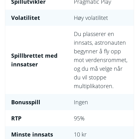
Spillutvikler
Pragmatic Play
Volatilitet
Høy volatilitet
Du plasserer en
innsats, astronauten
begynner å fly opp
Spillbrettet
med
mot verdensrommet,
innsatser
og du må velge når
du vil stoppe
multiplikatoren.
Bonusspill
Ingen
RTP
95%
Minste innsats
10 kr