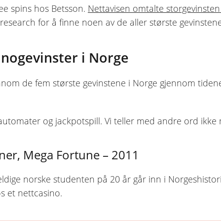
free spins hos Betsson.
Nettavisen omtalte storgevinsten
t research for å finne noen av de aller største gevinste
inogevinster i Norge
gjennom de fem største gevinstene i Norge gjennom tidene
eautomater og jackpotspill. Vi teller med andre ord ikke
oner, Mega Fortune – 2011
dige norske studenten på 20 år går inn i Norgeshistor
s et nettcasino.