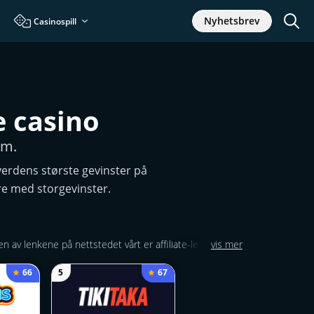
Nyhetsbrev
Casinospill
e casino
um.
verdens største gevinster på
re med storgevinster.
av lenkene på nettstedet vårt er affiliate-lenker, noe
vis mer
n ekstra kostnad for deg.
66
67
5