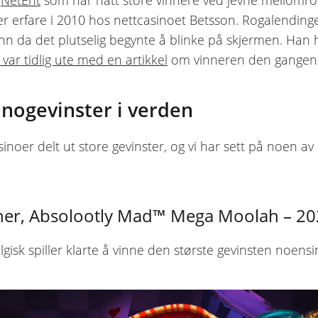
ger erfare i 2010 hos nettcasinoet Betsson. Rogalendinge
inn da det plutselig begynte å blinke på skjermen. Ha
var tidlig ute med en artikkel
om vinneren den gangen
inogevinster i verden
noer delt ut store gevinster, og vi har sett på noen av 
oner, Absolootly Mad™ Mega Moolah – 2
lgisk spiller klarte å vinne den største gevinsten noensi