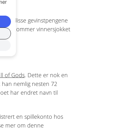
mer
ner av disse gevinstpengene
ner. Så kommer vinnersjokket
ll of Gods
. Dette er nok en
nt han nemlig nesten 72
oet har endret navn til
strert en spillekonto hos
lese mer om denne