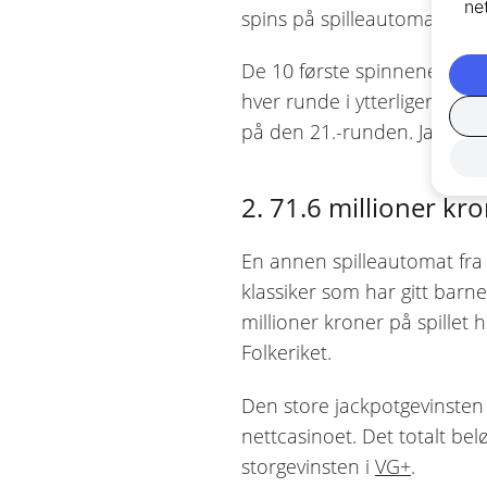
ne
spins på spilleautomaten
M
De 10 første spinnene gir f
hver runde i ytterligere 10
på den 21.-runden. Jackpot
2. 71.6 millioner kr
En annen spilleautomat fr
klassiker som har gitt barn
millioner kroner på spillet
Folkeriket.
Den store jackpotgevinsten 
nettcasinoet. Det totalt b
storgevinsten i
VG+
.