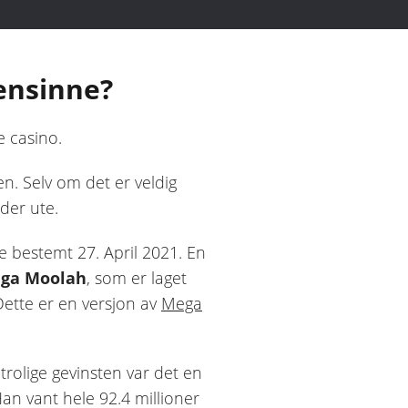
oensinne?
e casino.
n. Selv om det er veldig
 der ute.
e bestemt 27. April 2021. En
ega Moolah
, som er laget
 Dette er en versjon av
Mega
trolige gevinsten var det en
Han vant hele 92.4 millioner