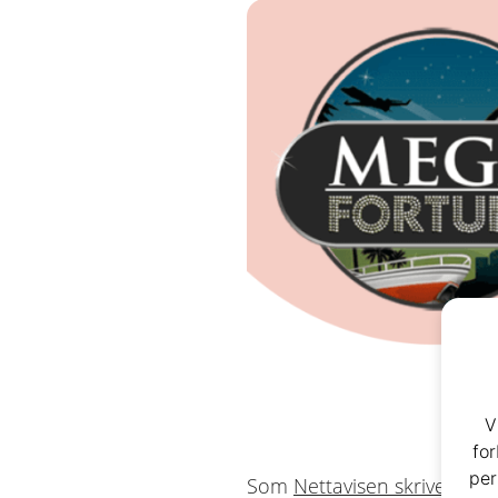
V
for
per
Som
Nettavisen skriver i sin