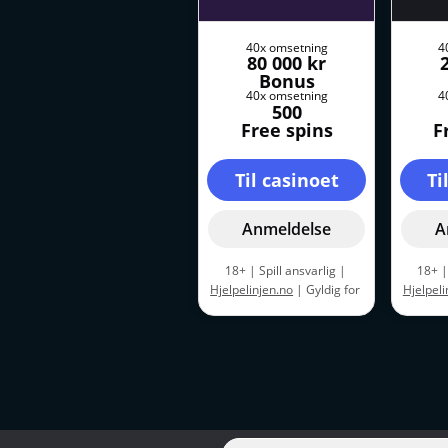
40x omsetning
4
80 000 kr
Bonus
40x omsetning
4
500
Free spins
F
Til casinoet
Ti
Anmeldelse
A
18+ | Spill ansvarlig |
18+ |
Hjelpelinjen.no
| Gyldig for
Hjelpeli
spillere som setter inn
nye spil
minst 200 kr.
minst 2
Casinobonusen må
bonuse
omsettes 40x innen 7
freespi
dager. For free spins er det
Omse
et omsetningskrav på 40x
fullfør
innen samme periode.
Regler
Maksbegrensning på hver