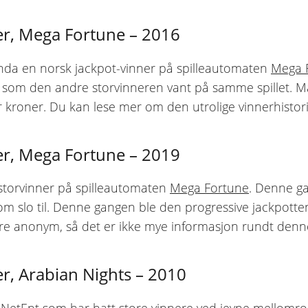
ner, Mega Fortune – 2016
nda en norsk jackpot-vinner på spilleautomaten
Mega 
om den andre storvinneren vant på samme spillet. 
r kroner. Du kan lese mer om den utrolige vinnerhistor
ner, Mega Fortune – 2019
 storvinner på spilleautomaten
Mega Fortune
. Denne ga
som slo til. Denne gangen ble den progressive jackpott
re anonym, så det er ikke mye informasjon rundt denne
er, Arabian Nights – 2010
a
NetEnt
som har hatt store vinnere ved jevne mellomr