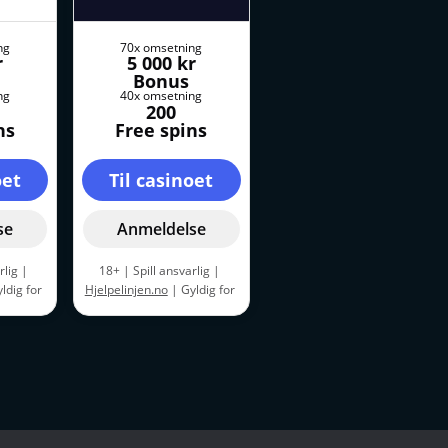
ng
70x omsetning
r
5 000 kr
Bonus
ng
40x omsetning
200
ns
Free spins
oet
Til casinoet
se
Anmeldelse
rlig |
18+ | Spill ansvarlig |
ldig for
Hjelpelinjen.no
| Gyldig for
er inn
nye spillere som setter inn
sen har
minst 200 kr. Innskuddet +
 på 35x
bonuspengene må
). Free
omsettes 35x innen 10
dager. Free spins må
på 40x
omsettes 40x innen samme
iode |
periode. |
Regler og vilkår
jelder
gjelder