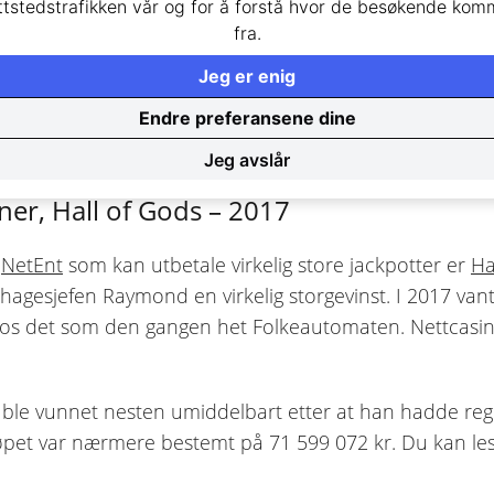
ttstedstrafikken vår og for å forstå hvor de besøkende kom
ega Fortune
.
fra.
ørst en gevinst på 46 kroner. Deretter satset han 4 kro
Jeg er enig
 runder. Etter 20 runder hadde gevinsten økt til 69 kro
Endre preferansene dine
ten på 92.392.700 kroner er et faktum!
Jeg avslår
oner, Hall of Gods – 2017
a
NetEnt
som kan utbetale virkelig store jackpotter er
Ha
ehagesjefen Raymond en virkelig storgevinst. I 2017 va
 hos det som den gangen het Folkeautomaten. Nettcasin
ble vunnet nesten umiddelbart etter at han hadde regi
eløpet var nærmere bestemt på 71 599 072 kr. Du kan 