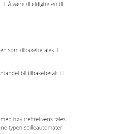
il å være tilfeldigheten til
en som tilbakebetales til
andel bli tilbakebetalt til
t med høy treffrekvens føles
nne typen spilleautomater