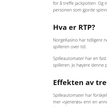
for å treffe jackpotten. Og i
personen som gjorde spinnet
Hva er RTP?
NorgeKasino har tidligere n
spilleren over tid.
Spilleautomater har en fast 
spilleren. Jo høyere denne 
Effekten av tr
Spilleautomater har forskjel
mer «sjenerøs» enn en annen