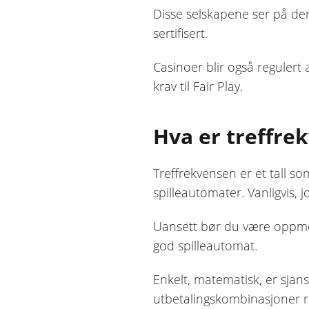
Disse selskapene ser på den 
sertifisert.
Casinoer blir også regulert
krav til Fair Play.
Hva er treffre
Treffrekvensen er et tall s
spilleautomater. Vanligvis, jo
Uansett bør du være oppmer
god spilleautomat.
Enkelt, matematisk, er sjan
utbetalingskombinasjoner rel