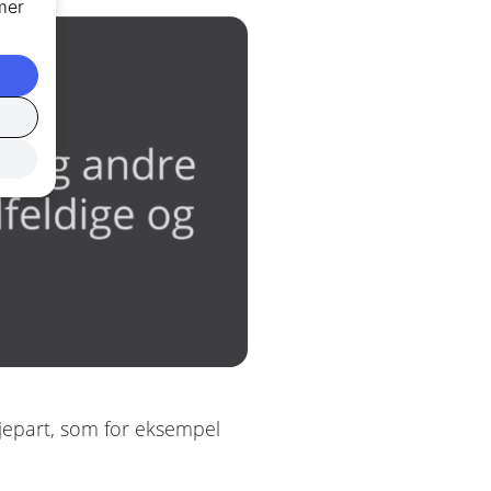
mer
djepart, som for eksempel