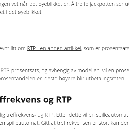
ngen vet når det øyeblikket er. Å treffe jackpotten ser ut t
 i det øyeblikket.
evnt litt om
RTP i en annen artikkel
, som er prosentsats
RTP-prosentsats, og avhengig av modellen, vil en prosent
prosentandelen er, desto høyere blir utbetalingsraten.
effrekvens og RTP
lig treffrekvens- og RTP. Etter dette vil en spilleautoma
 spilleautomat. Gitt at treffrekvensen er stor, kan de