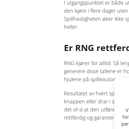
I utgangspunktet er både utb
den kjøre i flere dager uten
Spillhastigheten øker ikke 
heller.
Er RNG rettfer
RNG kjører for alltid. Så leng
generere disse tallene er h
hjulene på spilleautomaten
Resultatet av hvert spinn av
knappen eller drar i spaken
det vil si at den utføres a
V
rettferdig og garanterer og
for
per