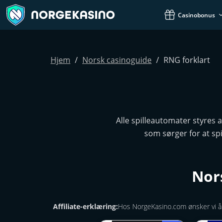
Casinobonus
Hjem
Norsk casinoguide
RNG forklart
Alle spilleautomater styres
som sørger for at spil
Nor
Affiliate-erklæring:
Hos NorgeKasino.com ønsker vi å k
som betyr at hvis du kli