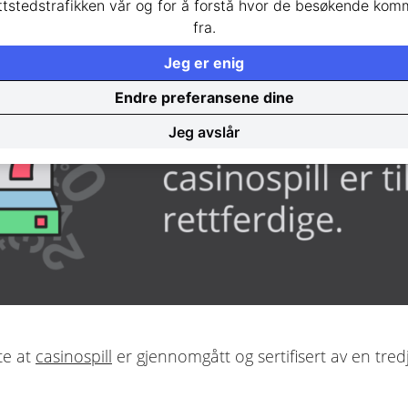
ttstedstrafikken vår og for å forstå hvor de besøkende kom
fra.
Jeg er enig
Endre preferansene dine
Jeg avslår
te at
casinospill
er gjennomgått og sertifisert av en tre