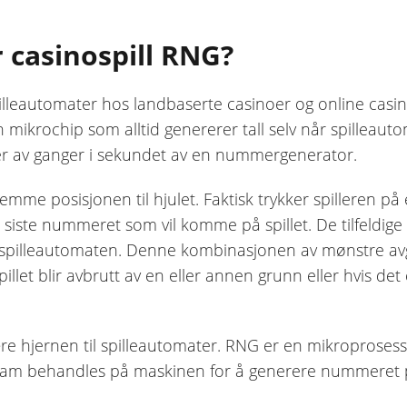
 casinospill RNG?
 spilleautomater hos landbaserte casinoer og online c
ikrochip som alltid genererer tall selv når spilleautoma
der av ganger i sekundet av en nummergenerator.
temme posisjonen til hjulet. Faktisk trykker spilleren på
iste nummeret som vil komme på spillet. De tilfeldige 
å spilleautomaten. Denne kombinasjonen av mønstre av
pillet blir avbrutt av en eller annen grunn eller hvis det 
re hjernen til spilleautomater. RNG er en mikroprosess
gram behandles på maskinen for å generere nummeret p