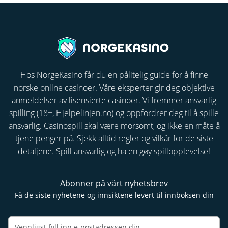
Hos NorgeKasino får du en pålitelig guide for å finne
norske online casinoer. Våre eksperter gir deg objektive
anmeldelser av lisensierte casinoer. Vi fremmer ansvarlig
spilling (18+,
Hjelpelinjen.no
) og oppfordrer deg til å spille
ansvarlig. Casinospill skal være morsomt, og ikke en måte å
tjene penger på. Sjekk alltid regler og vilkår for de siste
detaljene. Spill ansvarlig og ha en gøy spillopplevelse!
Abonner på vårt nyhetsbrev
Få de siste nyhetene og innsiktene levert til innboksen din