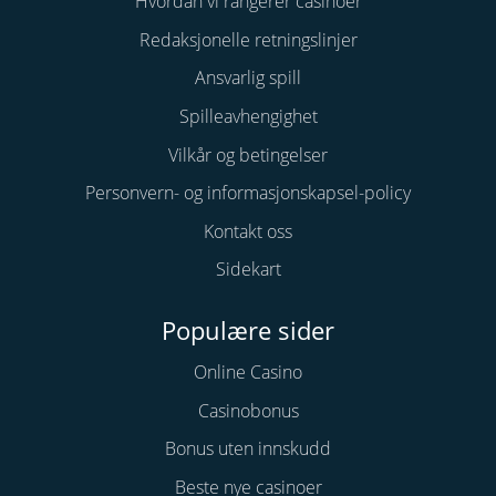
Hvordan vi rangerer casinoer
Redaksjonelle retningslinjer
Ansvarlig spill
Spilleavhengighet
Vilkår og betingelser
Personvern- og informasjonskapsel-policy
Kontakt oss
Sidekart
Populære sider
Online Casino
Casinobonus
Bonus uten innskudd
Beste nye casinoer