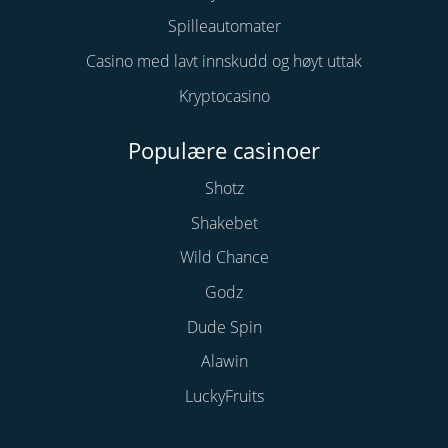
Spilleautomater
Casino med lavt innskudd og høyt uttak
Kryptocasino
Populære casinoer
Shotz
Shakebet
Wild Chance
Godz
Dude Spin
Alawin
LuckyFruits