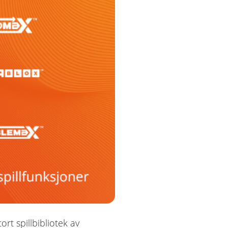
ort spillbibliotek av