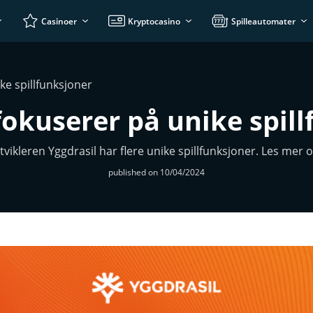
Casinoer
Kryptocasino
Spilleautomater
ke spillfunksjoner
fokuserer på unike spil
utvikleren Yggdrasil har flere unike spillfunksjoner. Les m
published on 10/04/2024