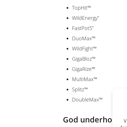
TopHit™
WildEnergy”
FastPot5”
DuoMax™
WildFight™
GigaBloz™
GigaRize™
MultiMax™
Splitz™
DoubleMax™
God underholdnin
V