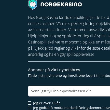
Hos NorgeKasino får du en pålitelig guide for å
online casinoer. Våre eksperter gir deg objekt
av lisensierte casinoer. Vi fremmer ansvarlig spi
Hjelpelinjen.no
) og oppfordrer deg til å spille a
Casinospill skal være morsomt, og ikke en måte
på. Sjekk alltid regler og vilkår for de siste detal
ansvarlig og ha en gøy spillopplevelse!
Abonner på vårt nyhetsbrev
Få de siste nyhetene og innsiktene levert til innb
Jeg er over 18 år.
Jeg godtar å motta markedsføringskommunikas