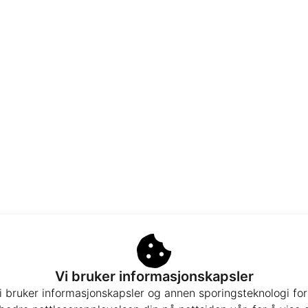
Vi bruker informasjonskapsler
g med spilleautomater fra Yggdra
i bruker informasjonskapsler og annen sporingsteknologi for