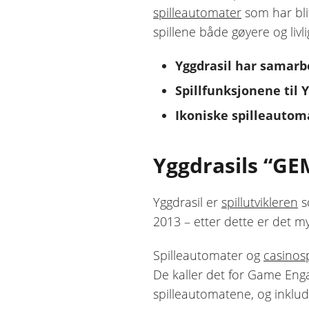
spilleautomater
som har bli
spillene både gøyere og livli
Yggdrasil har samarbe
Spillfunksjonene til 
Ikoniske spilleautom
Yggdrasils “GEM
Yggdrasil er
spillutvikleren
s
2013 – etter dette er det m
Spilleautomater og
casinosp
De kaller det for Game Eng
spilleautomatene, og inklud