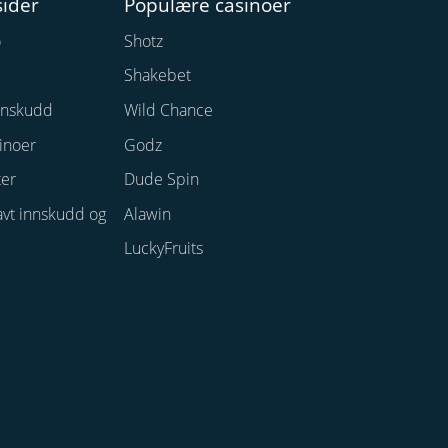
ider
Populære casinoer
o
Shotz
Shakebet
nnskudd
Wild Chance
inoer
Godz
ter
Dude Spin
avt innskudd og
Alawin
LuckyFruits