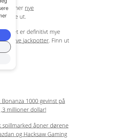
 deg
et kommer
nye
sere
mer
 teste ut.
ops
. Det er definitivt mye
ogressive jackpotter
. Finn ut
 Bonanza 1000 gevinst på
,3 millioner dollar!
 spillmarked åpner dørene
azdan og Hacksaw Gaming