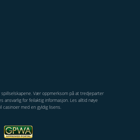
 spillselskapene. Vær oppmerksom på at tredjeparter
ansvarlig for feilaktig informasjon. Les alltid nøye
il casinoer med en gyldig lisens.