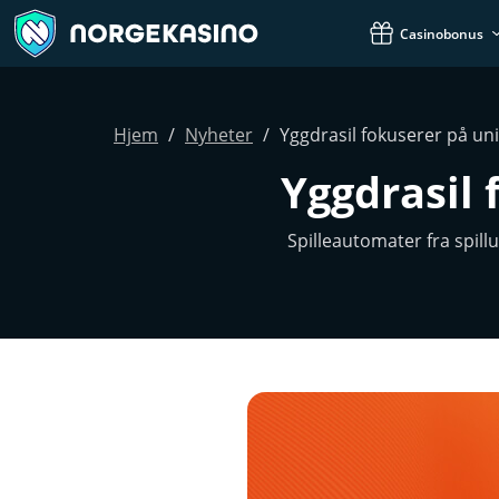
Casinobonus
Hjem
Nyheter
Yggdrasil fokuserer på uni
Yggdrasil 
Spilleautomater fra spill