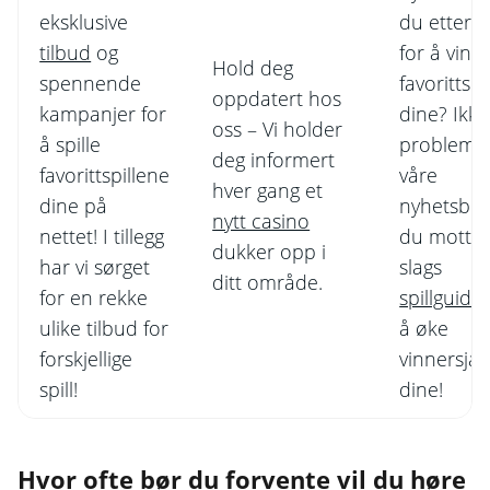
eksklusive
du etter t
tilbud
og
for å vinn
Hold deg
spennende
favorittspi
oppdatert hos
kampanjer for
dine? Ikk
oss – Vi holder
å spille
problem! 
deg informert
favorittspillene
våre
hver gang et
dine på
nyhetsbrev
nytt casino
nettet! I tillegg
du motta 
dukker opp i
har vi sørget
slags
ditt område.
for en rekke
spillguide
ulike tilbud for
å øke
forskjellige
vinnersja
spill!
dine!
Hvor ofte bør du forvente vil du høre