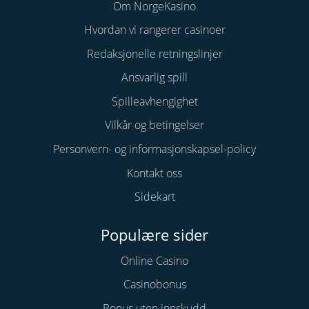
Om NorgeKasino
Hvordan vi rangerer casinoer
Redaksjonelle retningslinjer
Ansvarlig spill
Spilleavhengighet
Vilkår og betingelser
Personvern- og informasjonskapsel-policy
Kontakt oss
Sidekart
Populære sider
Online Casino
Casinobonus
Bonus uten innskudd