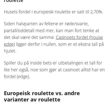
roulette
Husets fordel i europeisk roulette er satt til 2,70%.
Siden halvparten av feltene er røde/svarte,
partall/oddetall med mer, kan man fort tenke at
det skal være det samme.
Casinoets fordel (house
edge)
ligger derfor i nullen, som er et ekstra tall på
hjulet.
Spiller du på inside bets er utbetalingen et tall for
lite her også, noe som gjør at casinoet alltid har en
fordel (edge).
Europeisk roulette vs. andre
varianter av roulette