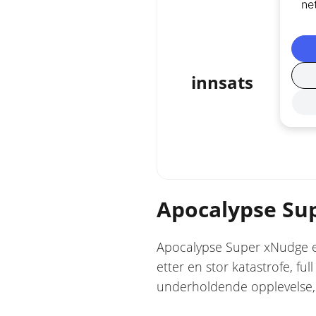
ne
innsats
Apocalypse Su
Apocalypse Super xNudge 
etter en stor katastrofe, fu
underholdende opplevelse, p