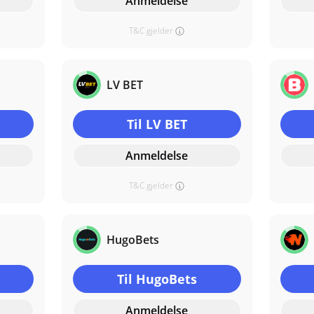
Anmeldelse
T&C gjelder
LV BET
Til LV BET
Anmeldelse
T&C gjelder
HugoBets
Til HugoBets
Anmeldelse