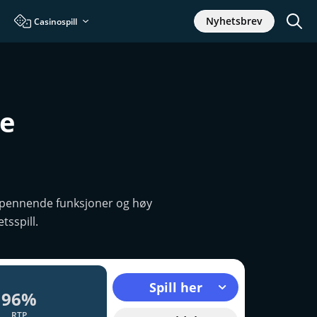
Nyhetsbrev
Casinospill
e
 spennende funksjoner og høy
tsspill.
Spill her
96%
RTP