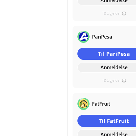
Anmeldelse
T&C gjelder
PariPesa
Til PariPesa
Anmeldelse
T&C gjelder
FatFruit
Til FatFruit
Anmeldelse