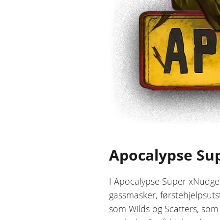
Apocalypse Su
I Apocalypse Super xNudge 
gassmasker, førstehjelpsutst
som Wilds og Scatters, som 