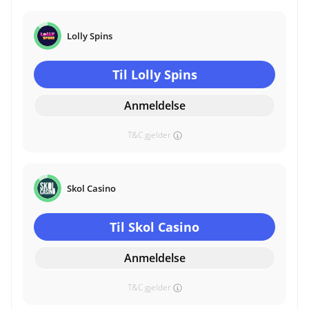
Lolly Spins
Til Lolly Spins
Anmeldelse
T&C gjelder
Skol Casino
Til Skol Casino
Anmeldelse
T&C gjelder