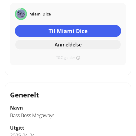
Miami Dice
Til Miami Dice
Anmeldelse
T&C gjelder
Generelt
Navn
Bass Boss Megaways
Utgitt
2025-04-24