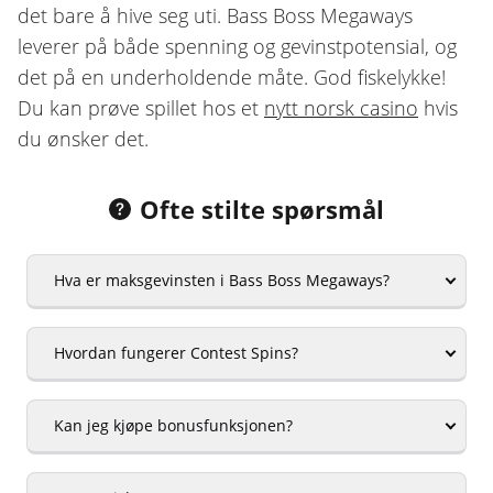
det bare å hive seg uti. Bass Boss Megaways
leverer på både spenning og gevinstpotensial, og
det på en underholdende måte. God fiskelykke!
Du kan prøve spillet hos et
nytt norsk casino
hvis
du ønsker det.
Ofte stilte spørsmål
Hva er maksgevinsten i Bass Boss Megaways?
Hvordan fungerer Contest Spins?
Kan jeg kjøpe bonusfunksjonen?