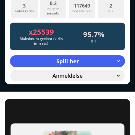
0.2
3
117649
2
minste
Antall rader
Innsatslinjer
hjul
innsats
x25539
95.7%
Maksimum gevinst (x din
RTP
innsats)
Spill her
Anmeldelse