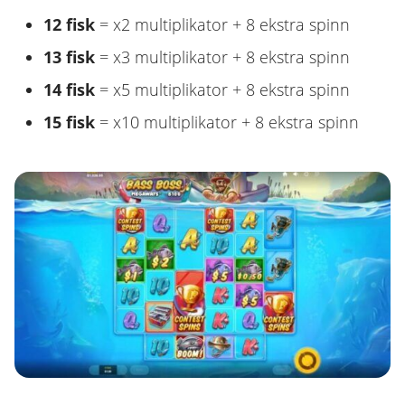
12 fisk
= x2 multiplikator + 8 ekstra spinn
13 fisk
= x3 multiplikator + 8 ekstra spinn
14 fisk
= x5 multiplikator + 8 ekstra spinn
15 fisk
= x10 multiplikator + 8 ekstra spinn