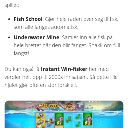
spillet:
Fish School
: Gjør hele raden over seg til fisk,
som alle fanges automatisk.
Underwater Mine
: Samler inn alle fisk på
hele brettet når den blir fanget. Snakk om full
fangst!
Du kan også få
Instant Win-fisker
her med
verdier helt opp til 2000x innsatsen. Så dette lille
hjulet gjør ofte en stor forskjell.