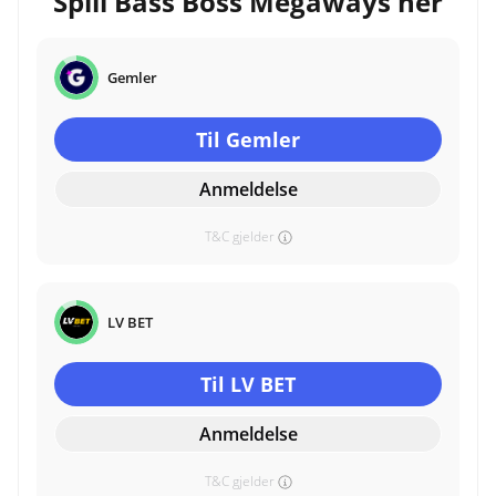
Spill Bass Boss Megaways her
Gemler
Til Gemler
Anmeldelse
T&C gjelder
LV BET
Til LV BET
Anmeldelse
T&C gjelder