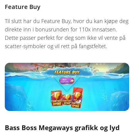
Feature Buy
Til slutt har du Feature Buy, hvor du kan kjøpe deg
direkte inn i bonusrunden for 110x innsatsen.
Dette passer perfekt for deg som ikke vil vente på
scatter-symboler og vil rett på fangstfeltet.
Bass Boss Megaways grafikk og lyd