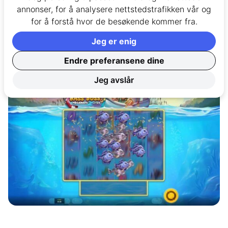
Bass Boss slenger ut agn før han fisker. Dette gjør
annonser, for å analysere nettstedstrafikken vår og
at flere fisk dukker opp på hjulene, og det gir en
for å forstå hvor de besøkende kommer fra.
økt sjanse for fangst. Minst en fisk garanteres på
Jeg er enig
hvert hjul, så dette er en slags «superfisking» som
Endre preferansene dine
ofte leder til gode utbetalinger.
Jeg avslår