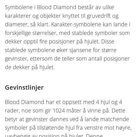
Symbolene i Blood Diamond består av ulike
karakterer og objekter knyttet til gruvedrift og
diameter, så klart. Karakter-symbolene kan lande i
forskjellige størrelser, med stablede symboler som
dekker opptil fire posisjoner på hjulet. Disse
stablede symbolene øker sjansene for større
gevinster, ettersom de teller som antall posisjoner
de dekker på hjulet.​
Gevinstlinjer
Blood Diamond har et oppsett med 4 hjul og 4
rader, noe som gir 1024 måter å vinne på. Dette
betyr at gevinster dannes ved å lande matchende
symboler på tilstøtende hjul fra venstre mot høyre,
uavhengig av posisjon på hjulet. Denne