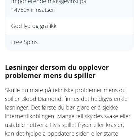
Imponerende maksgevinst på
14780x innsatsen
God lyd og grafikk
Free Spins
Løsninger dersom du opplever
problemer mens du spiller
Skulle du møte på tekniske problemer mens du
spiller Blood Diamond, finnes det heldigvis enkle
løsninger. Det første du bør gjøre er å sjekke
internettilkoblingen. Mange feil skyldes svake eller
ustabile nettverk. Hvis spillet fryser eller krasjer,
kan det hjelpe å oppdatere siden eller starte