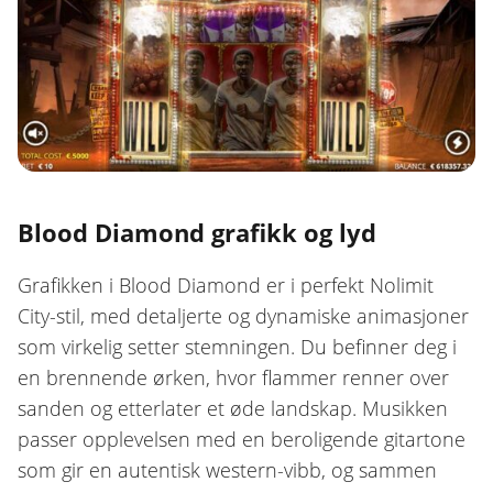
Blood Diamond grafikk og lyd
Grafikken i Blood Diamond er i perfekt Nolimit
City-stil, med detaljerte og dynamiske animasjoner
som virkelig setter stemningen. Du befinner deg i
en brennende ørken, hvor flammer renner over
sanden og etterlater et øde landskap. Musikken
passer opplevelsen med en beroligende gitartone
som gir en autentisk western-vibb, og sammen