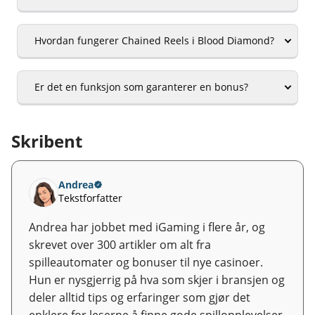
Hvordan fungerer Chained Reels i Blood Diamond?
Er det en funksjon som garanterer en bonus?
Skribent
Andrea
Tekstforfatter
Andrea har jobbet med iGaming i flere år, og
skrevet over 300 artikler om alt fra
spilleautomater og bonuser til nye casinoer.
Hun er nysgjerrig på hva som skjer i bransjen og
deler alltid tips og erfaringer som gjør det