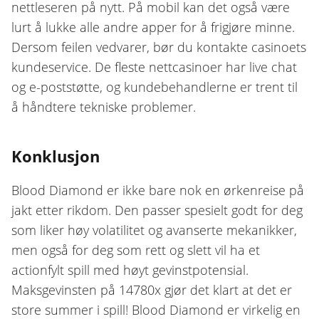
nettleseren på nytt. På mobil kan det også være
lurt å lukke alle andre apper for å frigjøre minne.
Dersom feilen vedvarer, bør du kontakte casinoets
kundeservice. De fleste nettcasinoer har live chat
og e-poststøtte, og kundebehandlerne er trent til
å håndtere tekniske problemer.
Konklusjon
Blood Diamond er ikke bare nok en ørkenreise på
jakt etter rikdom. Den passer spesielt godt for deg
som liker høy volatilitet og avanserte mekanikker,
men også for deg som rett og slett vil ha et
actionfylt spill med høyt gevinstpotensial.
Maksgevinsten på 14780x gjør det klart at det er
store summer i spill! Blood Diamond er virkelig en