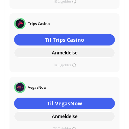
T&C gjelder
Trips Casino
Til Trips Casino
Anmeldelse
T&C gjelder
VegasNow
Til VegasNow
Anmeldelse
T&C gjelder