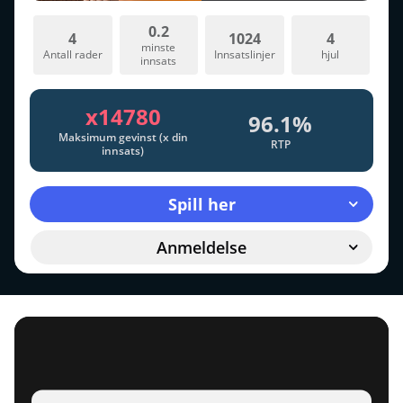
0.2
4
1024
4
minste
Antall rader
Innsatslinjer
hjul
innsats
x14780
96.1%
Maksimum gevinst (x din
RTP
innsats)
Spill her
Anmeldelse