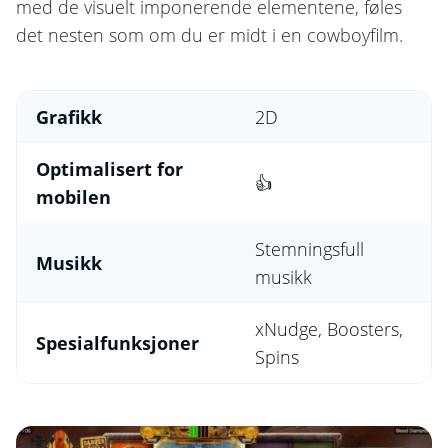
med de visuelt imponerende elementene, føles
det nesten som om du er midt i en cowboyfilm.
Grafikk
2D
Optimalisert for
👍
mobilen
Stemningsfull
Musikk
musikk
xNudge, Boosters,
Spesialfunksjoner
Spins