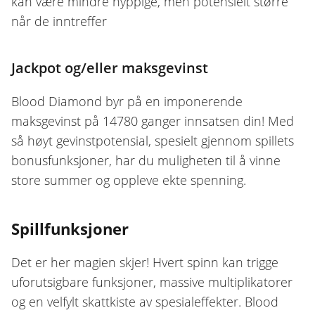
kan være mindre hyppige, men potensielt større
når de inntreffer
Jackpot og/eller maksgevinst
Blood Diamond byr på en imponerende
maksgevinst på 14780 ganger innsatsen din! Med
så høyt gevinstpotensial, spesielt gjennom spillets
bonusfunksjoner, har du muligheten til å vinne
store summer og oppleve ekte spenning.
Spillfunksjoner
Det er her magien skjer! Hvert spinn kan trigge
uforutsigbare funksjoner, massive multiplikatorer
og en velfylt skattkiste av spesialeffekter. Blood