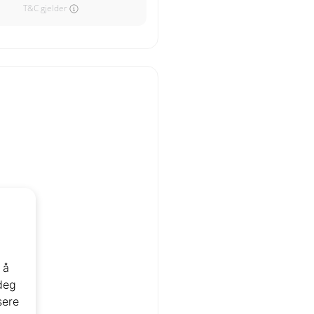
T&C gjelder
 å
 deg
sere