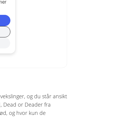
mer
dvekslinger, og du står ansikt
d, Dead or Deader fra
død, og hvor kun de