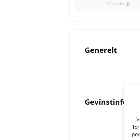
T&C gjelder
Generelt
Gevinstinform
V
for
per