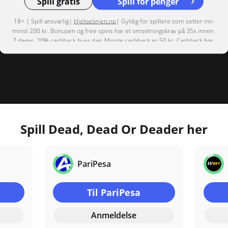
Spill gratis
Spill for penger
18+ | Spill ansvarlig|
Hjelpelinjen.no
| Gyldig for spillere som setter inn
minst 200 kr. Bonusen og free spins har et omsetningskrav på 35x innen
7 dager. 20% cashback hver dag. Minste cashback er 50 kr. Cashback har
et omsetningskrav på 10x innen 7 dager. RNG-bordspill er ikke
kvalifisert.|
Regler og vilkår gjelder
Spill Dead, Dead Or Deader her
PariPesa
Til PariPesa
Anmeldelse