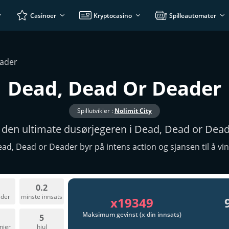
Casinoer
Kryptocasino
Spilleautomater
ader
Dead, Dead Or Deader
Spillutvikler :
Nolimit City
i den ultimate dusørjegeren i Dead, Dead or Dead
Dead, Dead or Deader byr på intens action og sjansen til å vi
0.2
ader
minste innsats
x19349
Maksimum gevinst (x din innsats)
3
5
njer
hjul