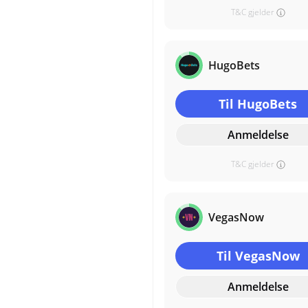
T&C gjelder
HugoBets
Til HugoBets
Anmeldelse
T&C gjelder
VegasNow
Til VegasNow
Anmeldelse