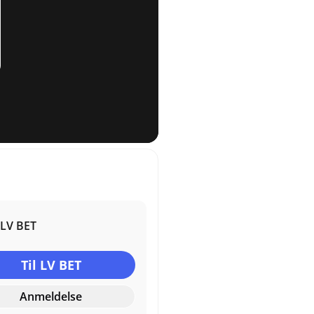
LV BET
Til LV BET
Anmeldelse