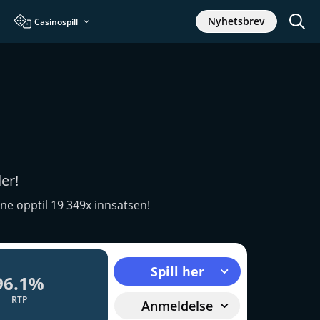
Nyhetsbrev
Casinospill
er!
nne opptil 19 349x innsatsen!
Spill her
96.1%
RTP
Anmeldelse