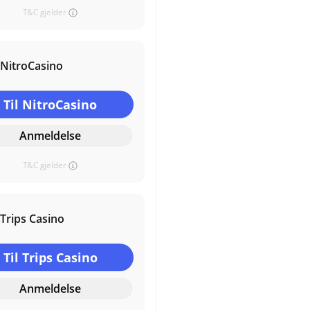
T&C gjelder
NitroCasino
Til NitroCasino
Anmeldelse
T&C gjelder
Trips Casino
Til Trips Casino
Anmeldelse