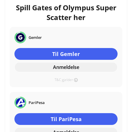
Spill Gates of Olympus Super
Scatter her
Gemler
Til Gemler
Anmeldelse
T&C gjelder
PariPesa
Til PariPesa