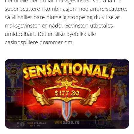
I et tilfelle der du får maksgevinsten ved å få fire
super scattere i kombinasjon med andre scattere,
så vil spillet bare plutselig stoppe og du vil se at
maksgevinsten er nådd. Gevinsten utbetales
umiddelbart. Det er slike øyeblikk alle
casinospillere drømmer om.