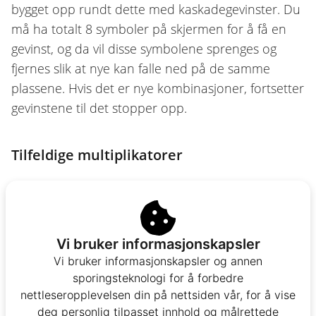
bygget opp rundt dette med kaskadegevinster. Du
må ha totalt 8 symboler på skjermen for å få en
gevinst, og da vil disse symbolene sprenges og
fjernes slik at nye kan falle ned på de samme
plassene. Hvis det er nye kombinasjoner, fortsetter
gevinstene til det stopper opp.
Tilfeldige multiplikatorer
Som på andre versjoner av spillet, vil du også her
kunne få tilfeldige multiplikatorer på skjermen.
Disse er på 2x, 3x, 4x, 5x, 6x, 8x, 10x, 12x, 15x, 20x,
Vi bruker informasjonskapsler
25x, 50x, 100x, 250x og 500x.
Vi bruker informasjonskapsler og annen
sporingsteknologi for å forbedre
Super Scatter
nettleseropplevelsen din på nettsiden vår, for å vise
deg personlig tilpasset innhold og målrettede