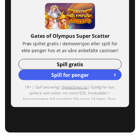
Gates of Olympus Super Scatter
Prøv spillet gratis i demoversjon eller spill for
ekte penger hos et av våre anbefalte casinoer!
Spill gratis
Spill for penger
18+ | Spill ansvarlig|
Hjelpelinjen.no
| Gyldig for nye
spillere som setter inn minst €25. Innskuddet +
bonuspengene må omsettes 50x innen 14 dager. Free
spins må omsettes 50x innen samme periode. Maksuttak
for bonus er 8x bonusbeløpet og maks €100 fra free spins.
Bonuskode: GL3000|
Regler og vilkår gjelder