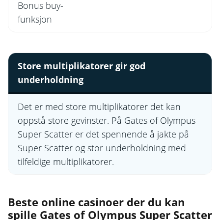
Bonus buy-
funksjon
Store multiplikatorer gir god
underholdning
Det er med store multiplikatorer det kan
oppstå store gevinster. På Gates of Olympus
Super Scatter er det spennende å jakte på
Super Scatter og stor underholdning med
tilfeldige multiplikatorer.
Beste online casinoer der du kan
spille Gates of Olympus Super Scatter