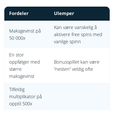
Fordeler
Ulemper
Kan være vanskelig å
Maksgevinst på
aktivere free spins med
50 000x
vanlige spinn
En stor
oppfølger med
Bonusspillet kan være
større
“nesten” veldig ofte
maksgevinst
Tilfeldig
multiplikator på
opptil 500x