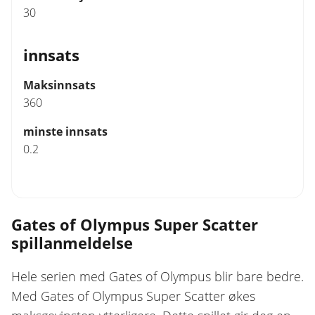
30
innsats
Maksinnsats
360
minste innsats
0.2
Gates of Olympus Super Scatter
spillanmeldelse
Hele serien med Gates of Olympus blir bare bedre.
Med Gates of Olympus Super Scatter økes