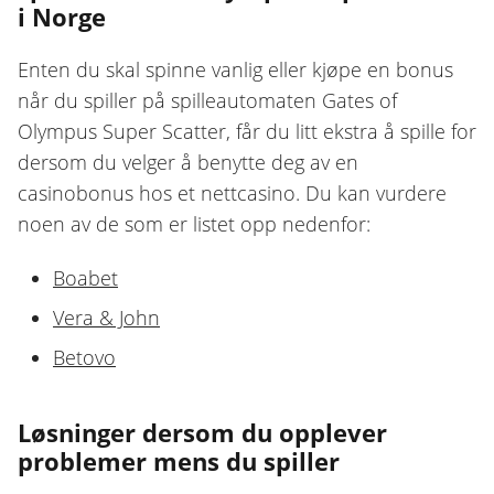
i Norge
Enten du skal spinne vanlig eller kjøpe en bonus
når du spiller på spilleautomaten Gates of
Olympus Super Scatter, får du litt ekstra å spille for
dersom du velger å benytte deg av en
casinobonus hos et nettcasino. Du kan vurdere
noen av de som er listet opp nedenfor:
Boabet
Vera & John
Betovo
Løsninger dersom du opplever
problemer mens du spiller