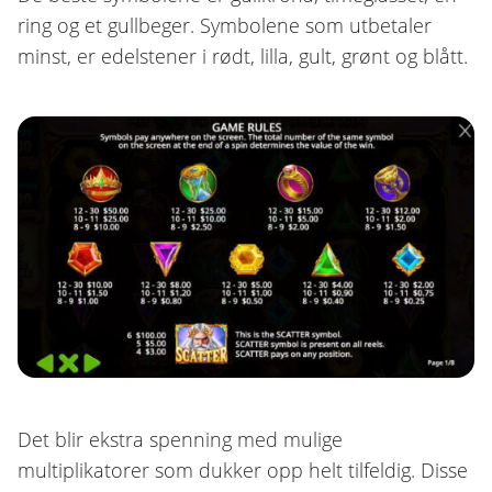
ring og et gullbeger. Symbolene som utbetaler
minst, er edelstener i rødt, lilla, gult, grønt og blått.
Det blir ekstra spenning med mulige
multiplikatorer som dukker opp helt tilfeldig. Disse