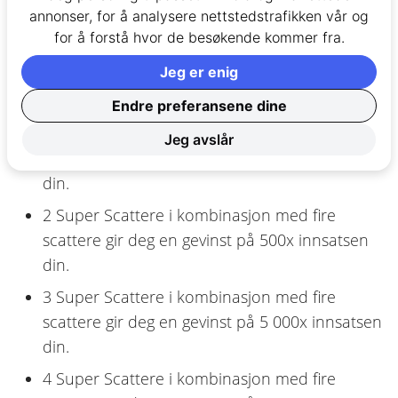
Det er Super Scatter-symbolet som skiller seg ut
annonser, for å analysere nettstedstrafikken vår og
for å forstå hvor de besøkende kommer fra.
fra tidligere versjoner av spillet. Det er nemlig det å
lande en eller flere av disse symbolene som kan gi
Jeg er enig
deg et minne for livet.
Endre preferansene dine
1 Super Scatter i kombinasjon med fire
Jeg avslår
scattere gir deg en gevinst på 100x innsatsen
din.
2 Super Scattere i kombinasjon med fire
scattere gir deg en gevinst på 500x innsatsen
din.
3 Super Scattere i kombinasjon med fire
scattere gir deg en gevinst på 5 000x innsatsen
din.
4 Super Scattere i kombinasjon med fire