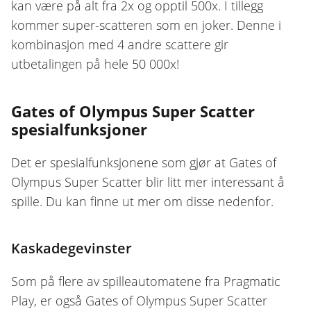
kan være på alt fra 2x og opptil 500x. I tillegg
kommer super-scatteren som en joker. Denne i
kombinasjon med 4 andre scattere gir
utbetalingen på hele 50 000x!
Gates of Olympus Super Scatter
spesialfunksjoner
Det er spesialfunksjonene som gjør at Gates of
Olympus Super Scatter blir litt mer interessant å
spille. Du kan finne ut mer om disse nedenfor.
Kaskadegevinster
Som på flere av spilleautomatene fra Pragmatic
Play, er også Gates of Olympus Super Scatter