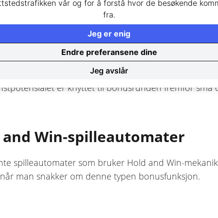
ttstedstrafikken vår og for å forstå hvor de besøkende kom
 til tre. Dette gir mulighet til å fylle opp stadig flere p
fra.
ukke opp spesielle symboler som legger til ekstra multipl
Jeg er enig
Endre preferansene dine
 ikke får nye symboler innen tre respinn. Da summeres 
Jeg avslår
ales. I mange Hold and Win-spill er volatiliteten middels
instpotensialet er knyttet til bonusrunden fremfor små 
 and Win-spilleautomater
nte spilleautomater som bruker Hold and Win-mekanikk
em når man snakker om denne typen bonusfunksjon.