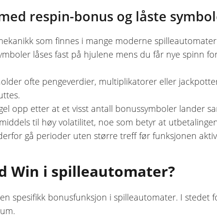
 med respin-bonus og låste symbo
ekanikk som finnes i mange moderne spilleautomater. 
ymboler låses fast på hjulene mens du får nye spinn for
der ofte pengeverdier, multiplikatorer eller jackpott
ttes.
 opp etter at et visst antall bonussymboler lander sa
iddels til høy volatilitet, noe som betyr at utbetalingene
rfor gå perioder uten større treff før funksjonen aktiv
d Win i spilleautomater?
 spesifikk bonusfunksjon i spilleautomater. I stedet for
rum.