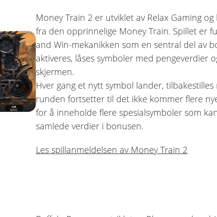
Money Train 2 er utviklet av Relax Gaming og 
fra den opprinnelige Money Train. Spillet er 
and Win-mekanikken som en sentral del av 
aktiveres, låses symboler med pengeverdier og
skjermen.
Hver gang et nytt symbol lander, tilbakestilles r
runden fortsetter til det ikke kommer flere nye
for å inneholde flere spesialsymboler som kan
samlede verdier i bonusen.
Les spillanmeldelsen av Money Train 2