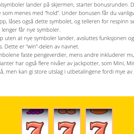
alsymboler lander på skjermen, starter bonusrunden. Di
te som menes med “hold”. Under bonusen får du vanligvi
 låses også dette symbolet, og telleren for respinn sette
ke lenger får nye symboler.
p uten at nye symboler lander, avsluttes funksjonen o
s. Dette er “win”-delen av navnet.
mbolene faste pengeverdier, mens andre inkluderer mult
anter har også flere nivåer av jackpotter, som Mini, Mi
, men kan gi store utslag i utbetalingene fordi mye av g