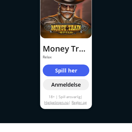
Money Train
Relax
Spill her
Anmeldelse
18+ | Spill ansvarlig|
Hjelpelinjen.no
|
Regler og
vilkår gjelder