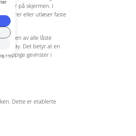
mer
osisjoner på skjermen. I
ikatorer eller utløser faste
verdien av alle låste
 til høy. Det betyr at en
og hyppige gevinster i
en. Dette er etablerte