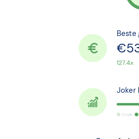
Beste 
€53
127.4x
Joker M
V Low