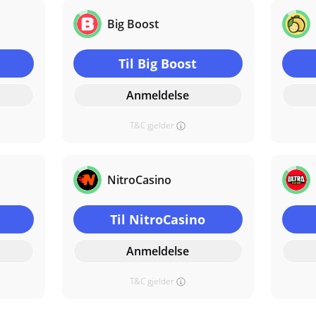
Big Boost
Til Big Boost
Anmeldelse
T&C gjelder
NitroCasino
Til NitroCasino
Anmeldelse
T&C gjelder