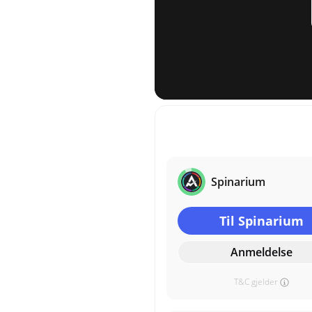
Spinarium
Til Spinarium
Anmeldelse
T&C gjelder