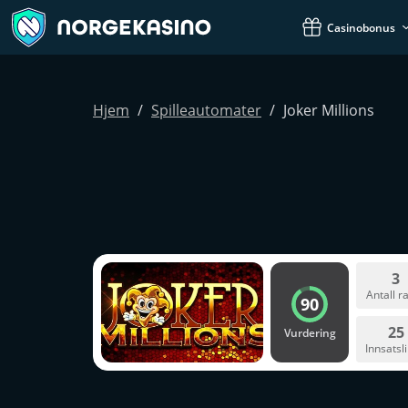
Casinobonus
Hjem
Spilleautomater
Joker Millions
3
Antall r
90
25
Vurdering
Innsatsli