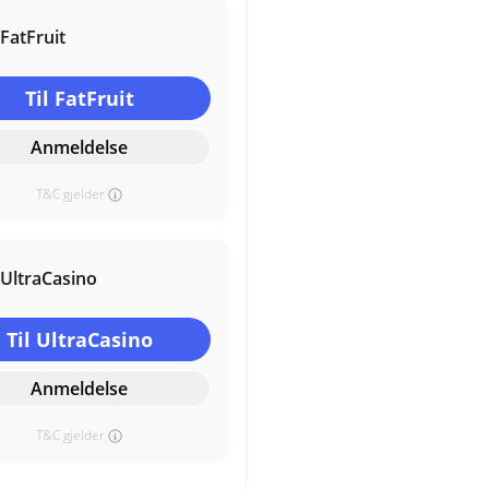
FatFruit
Til FatFruit
Anmeldelse
T&C gjelder
UltraCasino
Til UltraCasino
Anmeldelse
T&C gjelder