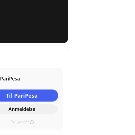
PariPesa
Til PariPesa
Anmeldelse
T&C gjelder