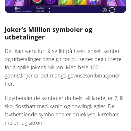
Joker’s Million symboler og
utbetalinger
Det kan være lurt å se litt på hvert enkelt symbol
og utbetalinger disse gir før du setter deg til rette
for å spille Joker’s Million. Med hele 100
gevinstlinjer er det mange gevinstkombinasjoner
her.
Høytbetalende symboler du helst vil lande, er 7, lill
sko, flosshatt med kanin og bowlingkjegler. De
lavtbetalende symbolene er drueklyse, kirsebær,
melon og sitron.