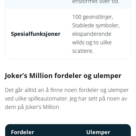
ensformet over tid.
100 gevinstlinjer,
Stablede symboler,
Spesialfunksjoner
ekspanderende
wilds og to ulike
scattere.
Joker’s Million fordeler og ulemper
Det går alltid an å finne noen fordeler og ulemper
ved ulike spilleautomater. Jeg har sett på noen av
dem på Joker’s Million.
Fordeler
Ulemper