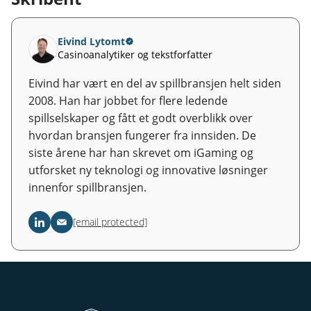
Eivind Lytomt
Casinoanalytiker og tekstforfatter
Eivind har vært en del av spillbransjen helt siden
2008. Han har jobbet for flere ledende
spillselskaper og fått et godt overblikk over
hvordan bransjen fungerer fra innsiden. De
siste årene har han skrevet om iGaming og
utforsket ny teknologi og innovative løsninger
innenfor spillbransjen.
[email protected]