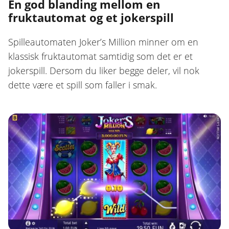
En god blanding mellom en
fruktautomat og et jokerspill
Spilleautomaten Joker’s Million minner om en
klassisk fruktautomat samtidig som det er et
jokerspill. Dersom du liker begge deler, vil nok
dette være et spill som faller i smak.