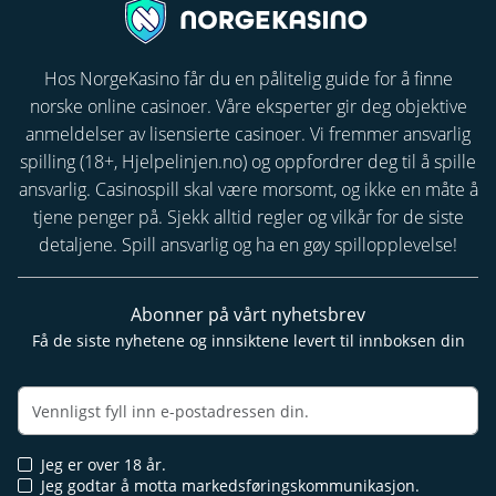
Hos NorgeKasino får du en pålitelig guide for å finne
norske online casinoer. Våre eksperter gir deg objektive
anmeldelser av lisensierte casinoer. Vi fremmer ansvarlig
spilling (18+,
Hjelpelinjen.no
) og oppfordrer deg til å spille
ansvarlig. Casinospill skal være morsomt, og ikke en måte å
tjene penger på. Sjekk alltid regler og vilkår for de siste
detaljene. Spill ansvarlig og ha en gøy spillopplevelse!
Abonner på vårt nyhetsbrev
Få de siste nyhetene og innsiktene levert til innboksen din
Jeg er over 18 år.
Jeg godtar å motta markedsføringskommunikasjon.