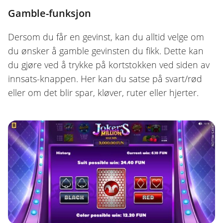
Gamble-funksjon
Dersom du får en gevinst, kan du alltid velge om
du ønsker å gamble gevinsten du fikk. Dette kan
du gjøre ved å trykke på kortstokken ved siden av
innsats-knappen. Her kan du satse på svart/rød
eller om det blir spar, kløver, ruter eller hjerter.