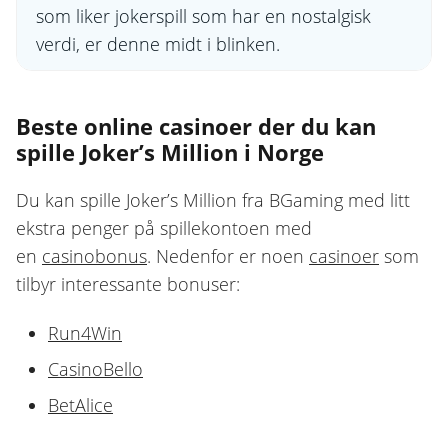
som liker jokerspill som har en nostalgisk
verdi, er denne midt i blinken.
Beste online casinoer der du kan
spille Joker’s Million i Norge
Du kan spille Joker’s Million fra BGaming med litt
ekstra penger på spillekontoen med
en
casinobonus
. Nedenfor er noen
casinoer
som
tilbyr interessante bonuser:
Run4Win
CasinoBello
BetAlice