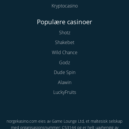
Kryptocasino
Populære casinoer
Shotz
Shakebet
Wild Chance
Godz
Dude Spin
Alawin
LuckyFruits
norgekasino.com eies av Game Lounge Ltd, et maltesisk selskap
med organisasjonsnummer: C53144 og er helt uavhengig av