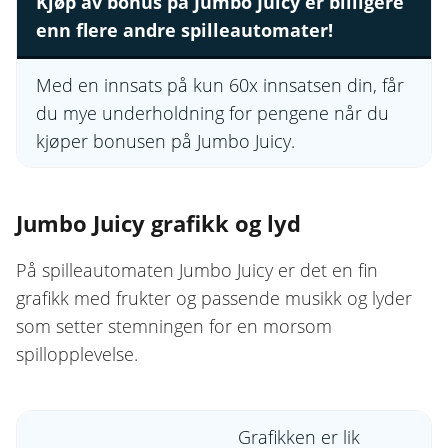
Kjøp av bonus på Jumbo Juicy er billigere
enn flere andre spilleautomater!
Med en innsats på kun 60x innsatsen din, får
du mye underholdning for pengene når du
kjøper bonusen på Jumbo Juicy.
Jumbo Juicy grafikk og lyd
På spilleautomaten Jumbo Juicy er det en fin
grafikk med frukter og passende musikk og lyder
som setter stemningen for en morsom
spillopplevelse.
Grafikken er lik