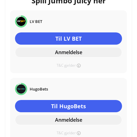
Spill Jumbo Juicy her
LV BET
Til LV BET
Anmeldelse
T&C gjelder
HugoBets
Til HugoBets
Anmeldelse
T&C gjelder