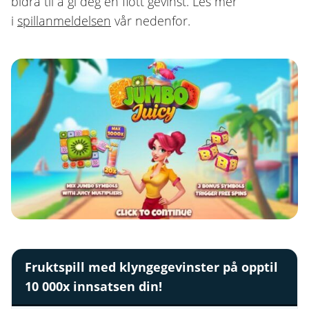
bidra til å gi deg en flott gevinst. Les mer
i
spillanmeldelsen
vår nedenfor.
Fruktspill med klyngegevinster på opptil
10 000x innsatsen din!