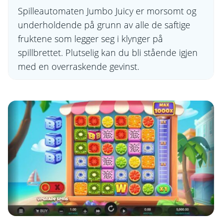
Spilleautomaten Jumbo Juicy er morsomt og
underholdende på grunn av alle de saftige
fruktene som legger seg i klynger på
spillbrettet. Plutselig kan du bli stående igjen
med en overraskende gevinst.