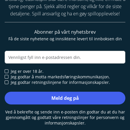
tjene penger på. Sjekk alltid regler og vilkår for de siste
detaljene. Spill ansvarlig og ha en gøy spillopplevelse!
Abonner på vårt nyhetsbrev
Få de siste nyhetene og innsiktene levert til innboksen din
Jeg er over 18 år.
Jeg godtar å motta markedsføringskommunikasjon.
Jeg godtar retningslinjene for informasjonskapsler.
Meld deg på
Ved å bekrefte og sende inn e-posten din godtar du at du har
gjennomgått og godtatt våre retningslinjer for personvern og
informasjonskapsler.