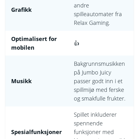
andre
Grafikk
spilleautomater fra
Relax Gaming.
Optimalisert for
👍
mobilen
Bakgrunnsmusikken
på Jumbo Juicy
Musikk
passer godt inn i et
spillmijø med ferske
og smakfulle frukter.
Spillet inkluderer
spennende
Spesialfunksjoner
funksjoner med