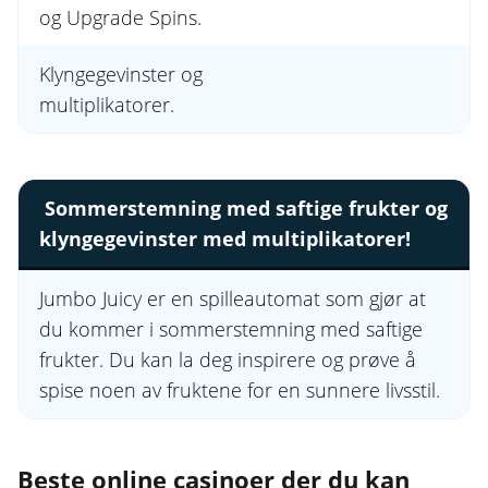
og Upgrade Spins.
Klyngegevinster og
multiplikatorer.
Sommerstemning med saftige frukter og
klyngegevinster med multiplikatorer!
Jumbo Juicy er en spilleautomat som gjør at
du kommer i sommerstemning med saftige
frukter. Du kan la deg inspirere og prøve å
spise noen av fruktene for en sunnere livsstil.
Beste online casinoer der du kan