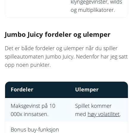
klyngegevinster, wilds
og multiplikatorer.
Jumbo Juicy fordeler og ulemper
Det er både fordeler og ulemper når du spiller
spilleautomaten Jumbo Juicy. Nedenfor har jeg satt
opp noen punkter.
Fordeler
Ulemper
Maksgevinst på 10
Spillet kommer
000x innsatsen.
med
høy volatilitet
.
Bonus buy-funksjon