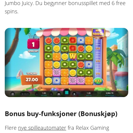
Jumbo Juicy. Du begynner bonusspillet med 6 free
spins.
Bonus buy-funksjoner (Bonuskjøp)
Flere
nye spilleautomater
fra Relax Gaming