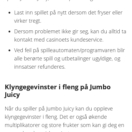
Last inn spillet på nytt dersom det fryser eller
virker tregt.
Dersom problemet ikke gir seg, kan du alltid ta
kontakt med casinoets kundeservice.
Ved feil på spilleautomaten/programvaren blir
alle berørte spill og utbetalinger ugyldige, og
innsatser refunderes.
Klyngegevinster i fleng på Jumbo
Juicy
Når du spiller på Jumbo Juicy kan du oppleve
klyngegevinster i fleng. Det er også økende
multiplikatorer og store frukter som kan gi deg en