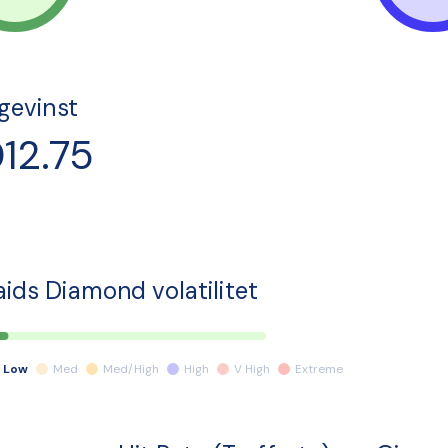
gevinst
012.75
ds Diamond volatilitet
Low
Med
Med/High
High
V High
Extreme