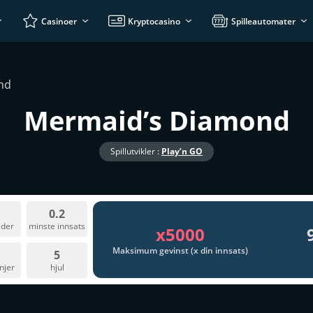
Casinoer
Kryptocasino
Spilleautomater
nd
Mermaid’s Diamond
Spillutvikler :
Play’n GO
0.2
ader
minste innsats
x5000
Maksimum gevinst (x din innsats)
0
5
njer
hjul