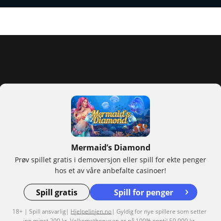
Mermaid’s Diamond
Prøv spillet gratis i demoversjon eller spill for ekte penger
hos et av våre anbefalte casinoer!
Spill gratis
Spill for penger
18+ | Spill ansvarlig|
Hjelpelinjen.no
| Gyldig for nye spillere som setter
inn minst 200 kr. Velkomstbonusen er på 100% opptil 50 000 kr.