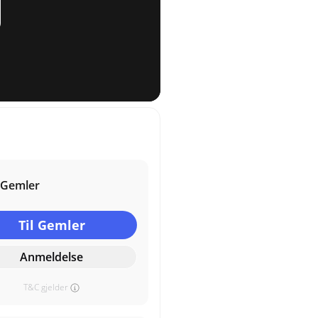
Gemler
Til Gemler
Anmeldelse
T&C gjelder