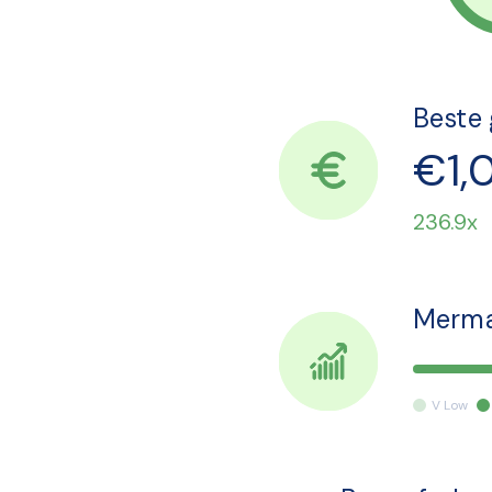
Beste 
€1,
236.9x
Mermai
V Low