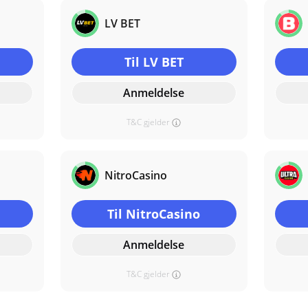
LV BET
Til LV BET
Anmeldelse
T&C gjelder
NitroCasino
Til NitroCasino
Anmeldelse
T&C gjelder