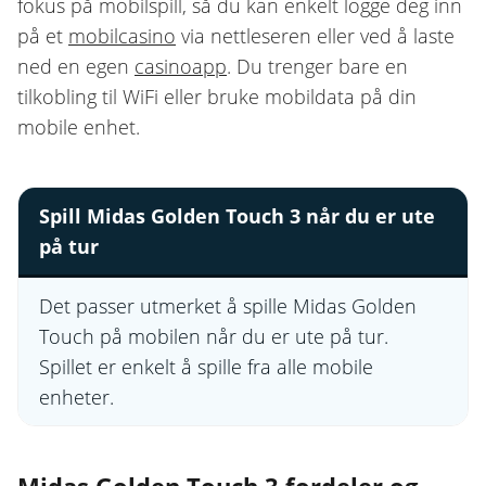
fokus på mobilspill, så du kan enkelt logge deg inn
på et
mobilcasino
via nettleseren eller ved å laste
ned en egen
casinoapp
. Du trenger bare en
tilkobling til WiFi eller bruke mobildata på din
mobile enhet.
Spill Midas Golden Touch 3 når du er ute
på tur
Det passer utmerket å spille Midas Golden
Touch på mobilen når du er ute på tur.
Spillet er enkelt å spille fra alle mobile
enheter.
Midas Golden Touch 3 fordeler og