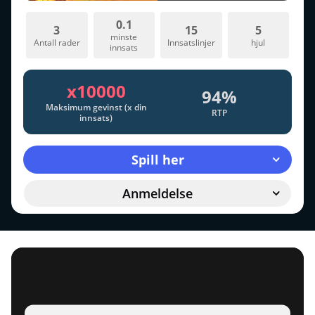
0.1
3
15
5
minste
Antall rader
Innsatslinjer
hjul
innsats
x10000
94%
Maksimum gevinst (x din
RTP
innsats)
Spill her
Anmeldelse