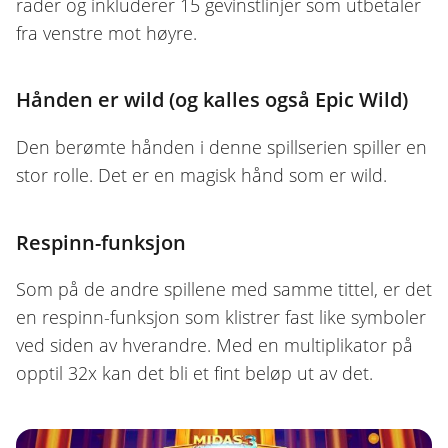
rader og inkluderer 15 gevinstlinjer som utbetaler
fra venstre mot høyre.
Hånden er wild (og kalles også Epic Wild)
Den berømte hånden i denne spillserien spiller en
stor rolle. Det er en magisk hånd som er wild.
Respinn-funksjon
Som på de andre spillene med samme tittel, er det
en respinn-funksjon som klistrer fast like symboler
ved siden av hverandre. Med en multiplikator på
opptil 32x kan det bli et fint beløp ut av det.