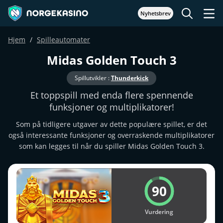
Nyhetsbrev
Hjem
Spilleautomater
Midas Golden Touch 3
Spillutvikler :
Thunderkick
Et toppspill med enda flere spennende
funksjoner og multiplikatorer!
Som på tidligere utgaver av dette populære spillet, er det
også interessante funksjoner og overraskende multiplikatorer
som kan legges til når du spiller Midas Golden Touch 3.
90
Vurdering