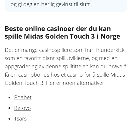
og gi deg en herlig gevinst til slutt.
Beste online casinoer der du kan
spille Midas Golden Touch 3 i Norge
Det er mange casinospillere som har Thunderkick
som en favoritt blant spillutviklerne, og med en
oppgradering av denne spilltittelen kan du prøve å
få en
casinobonus
hos et
casino
for å spille Midas
Golden Touch 3. Her er noen alternativer:
Boabet
Betovo
Tsars