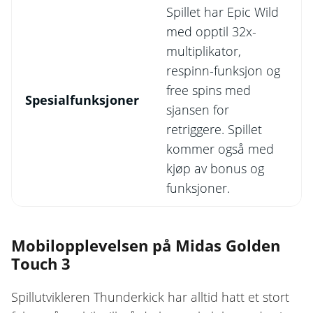
Spillet har Epic Wild
med opptil 32x-
multiplikator,
respinn-funksjon og
free spins med
Spesialfunksjoner
sjansen for
retriggere. Spillet
kommer også med
kjøp av bonus og
funksjoner.
Mobilopplevelsen på Midas Golden
Touch 3
Spillutvikleren Thunderkick har alltid hatt et stort