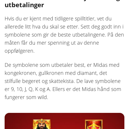
utbetalinger
Hvis du er kjent med tidligere spilltitler, vet du
allerede litt hva du skal se etter. Sett deg godt inn i
symbolene som gir de beste utbetalingene. På den
måten får du mer spenning ut av denne
oppfølgeren.
De symbolene som utbetaler best, er Midas med
kongekronen, gullkronen med diamant, det
stilfulle begeret og skattekista. De lave symbolene
er 9, 10, J, Q, K og A. Ellers er det Midas hånd som
fungerer som wild.