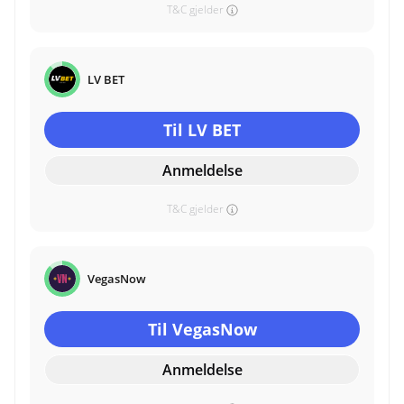
T&C gjelder
LV BET
Til LV BET
Anmeldelse
T&C gjelder
VegasNow
Til VegasNow
Anmeldelse