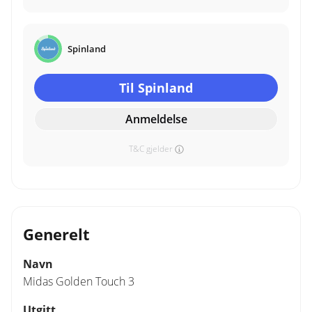
Spinland
Til Spinland
Anmeldelse
T&C gjelder
Generelt
Navn
Midas Golden Touch 3
Utgitt