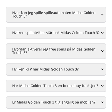
Hvor kan jeg spille spilleautomaten Midas Golden
Touch 3?
Hvilken spillutvikler står bak Midas Golden Touch 3?
Hvordan aktiverer jeg free spins på Midas Golden
Touch 3?
Hvilken RTP har Midas Golden Touch 3?
Har Midas Golden Touch 3 en bonus buy-funksjon?
Er Midas Golden Touch 3 tilgjengelig på mobilen?