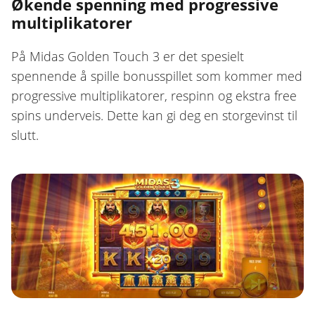
Økende spenning med progressive
multiplikatorer
På Midas Golden Touch 3 er det spesielt
spennende å spille bonusspillet som kommer med
progressive multiplikatorer, respinn og ekstra free
spins underveis. Dette kan gi deg en storgevinst til
slutt.