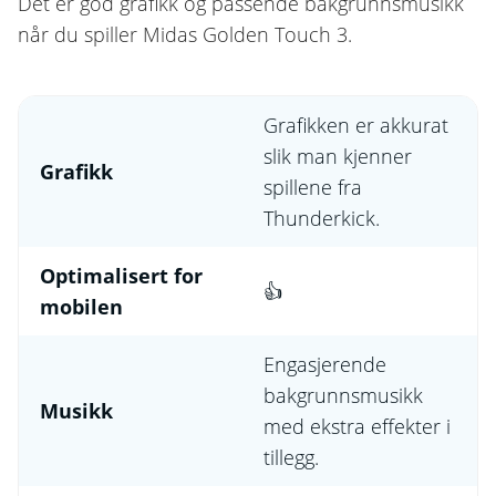
Det er god grafikk og passende bakgrunnsmusikk
når du spiller Midas Golden Touch 3.
Grafikken er akkurat
slik man kjenner
Grafikk
spillene fra
Thunderkick.
Optimalisert for
👍
mobilen
Engasjerende
bakgrunnsmusikk
Musikk
med ekstra effekter i
tillegg.