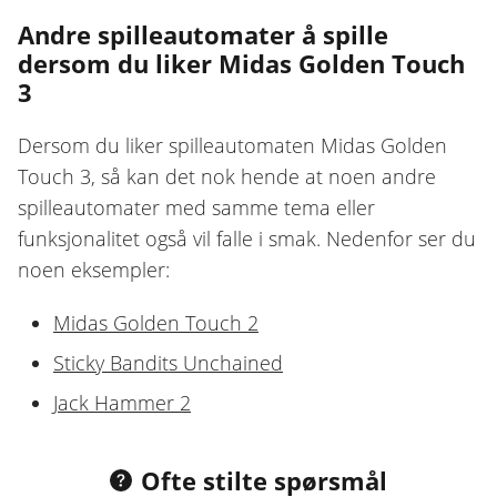
Andre spilleautomater å spille
dersom du liker Midas Golden Touch
3
Dersom du liker spilleautomaten Midas Golden
Touch 3, så kan det nok hende at noen andre
spilleautomater med samme tema eller
funksjonalitet også vil falle i smak. Nedenfor ser du
noen eksempler:
Midas Golden Touch 2
Sticky Bandits Unchained
Jack Hammer 2
Ofte stilte spørsmål