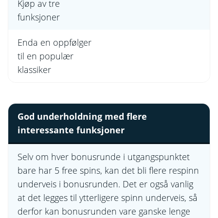
Kjøp av tre
funksjoner
Enda en oppfølger
til en populær
klassiker
God underholdning med flere
interessante funksjoner
Selv om hver bonusrunde i utgangspunktet
bare har 5 free spins, kan det bli flere respinn
underveis i bonusrunden. Det er også vanlig
at det legges til ytterligere spinn underveis, så
derfor kan bonusrunden vare ganske lenge