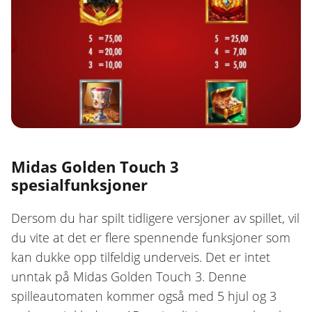
Midas Golden Touch 3
spesialfunksjoner
Dersom du har spilt tidligere versjoner av spillet, vil
du vite at det er flere spennende funksjoner som
kan dukke opp tilfeldig underveis. Det er intet
unntak på Midas Golden Touch 3. Denne
spilleautomaten kommer også med 5 hjul og 3