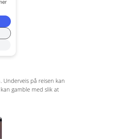
mer
n. Underveis på reisen kan
 kan gamble med slik at