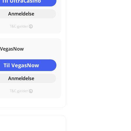
Til UltraCasino
Anmeldelse
T&C gjelder
VegasNow
Til VegasNow
Anmeldelse
T&C gjelder