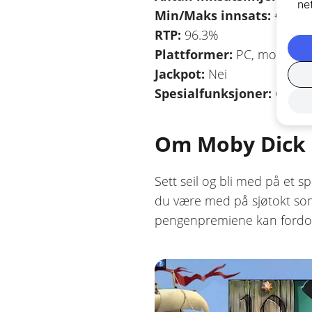
ne
Min/Maks innsats:
€0.25 
RTP:
96.3%
Plattformer:
PC, mobil og 
Jackpot:
Nei
Spesialfunksjoner:
Gevinst
Om Moby Dick
Sett seil og bli med på et 
du være med på sjøtokt som
pengenpremiene kan fordobl