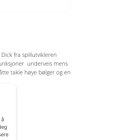
ick fra spillutvikleren
 funksjoner underveis mens
måtte takle høye bølger og en
 å
 deg
sere