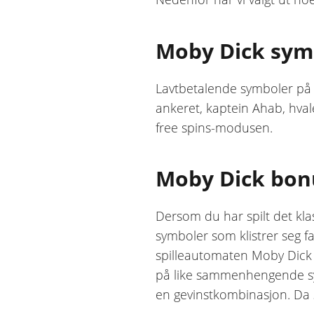
Moby Dick sym
Lavtbetalende symboler på s
ankeret, kaptein Ahab, hval
free spins-modusen.
Moby Dick bon
Dersom du har spilt det kla
symboler som klistrer seg 
spilleautomaten Moby Dick h
på like sammenhengende symb
en gevinstkombinasjon. Da 