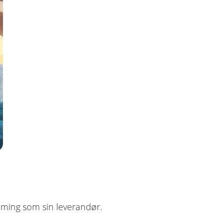
aming som sin leverandør.