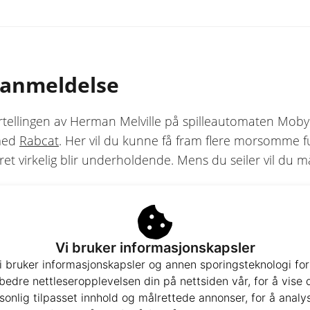
lanmeldelse
rtellingen av Herman Melville på spilleautomaten Moby D
med
Rabcat
. Her vil du kunne få fram flere morsomme
yret virkelig blir underholdende. Mens du seiler vil du 
rmasjon
Vi bruker informasjonskapsler
i bruker informasjonskapsler og annen sporingsteknologi for
ing
bedre nettleseropplevelsen din på nettsiden vår, for å vise
sonlig tilpasset innhold og målrettede annonser, for å analy