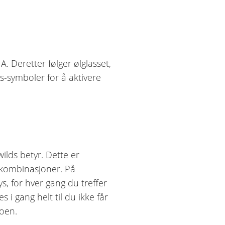
 Deretter følger ølglasset,
s-symboler for å aktivere
wilds betyr. Dette er
rkombinasjoner. På
, for hver gang du treffer
 gang helt til du ikke får
doen.