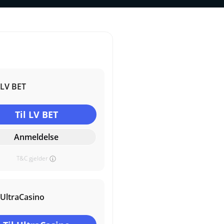
LV BET
Til LV BET
Anmeldelse
T&C gjelder
UltraCasino