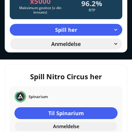
x5000
96.2%
Maksimum gevinst (x din
RTP
innsats)
Spill her
Anmeldelse
Spill Nitro Circus her
Spinarium
Til Spinarium
Anmeldelse