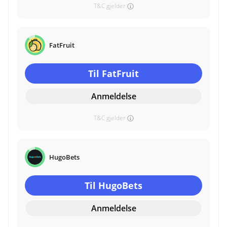
T&C gjelder
FatFruit
Til FatFruit
Anmeldelse
T&C gjelder
HugoBets
Til HugoBets
Anmeldelse