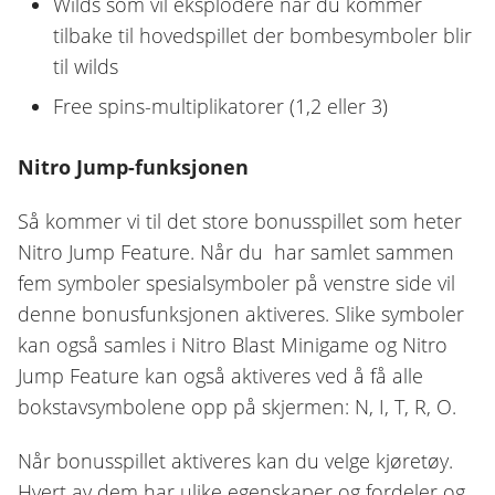
Wilds som vil eksplodere når du kommer
tilbake til hovedspillet der bombesymboler blir
til wilds
Free spins-multiplikatorer (1,2 eller 3)
Nitro Jump-funksjonen
Så kommer vi til det store bonusspillet som heter
Nitro Jump Feature. Når du har samlet sammen
fem symboler spesialsymboler på venstre side vil
denne bonusfunksjonen aktiveres. Slike symboler
kan også samles i Nitro Blast Minigame og Nitro
Jump Feature kan også aktiveres ved å få alle
bokstavsymbolene opp på skjermen: N, I, T, R, O.
Når bonusspillet aktiveres kan du velge kjøretøy.
Hvert av dem har ulike egenskaper og fordeler og