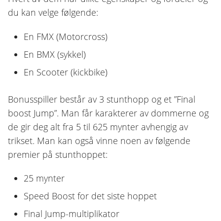
du kan velge følgende:
En FMX (Motorcross)
En BMX (sykkel)
En Scooter (kickbike)
Bonusspiller består av 3 stunthopp og et ”Final
boost Jump”. Man får karakterer av dommerne og
de gir deg alt fra 5 til 625 mynter avhengig av
trikset. Man kan også vinne noen av følgende
premier på stunthoppet:
25 mynter
Speed Boost for det siste hoppet
Final Jump-multiplikator