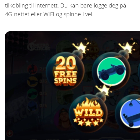
tilkobling til internett. Du kan bare logge deg på
4G-nettet eller WIFI og spinne i vei.