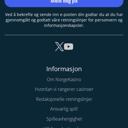
Meld deg på
Ved å bekrefte og sende inn e-posten din godtar du at du har
gjennomgått og godtatt våre retningslinjer for personvern og
informasjonskapsler.
Informasjon
Om NorgeKasino
Hvordan vi rangerer casinoer
Redaksjonelle retningslinjer
Ansvarlig spill
Spilleavhengighet