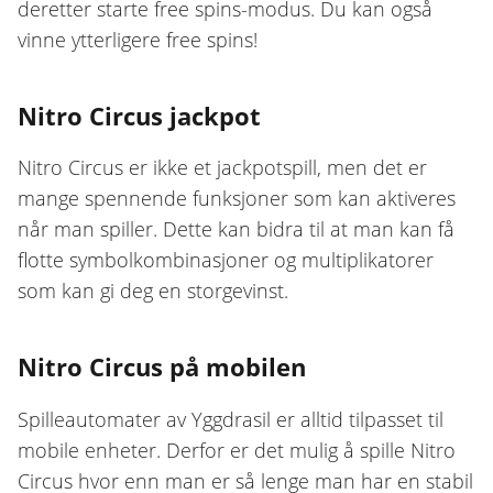
deretter starte free spins-modus. Du kan også
vinne ytterligere free spins!
Nitro Circus jackpot
Nitro Circus er ikke et jackpotspill, men det er
mange spennende funksjoner som kan aktiveres
når man spiller. Dette kan bidra til at man kan få
flotte symbolkombinasjoner og multiplikatorer
som kan gi deg en storgevinst.
Nitro Circus på mobilen
Spilleautomater av Yggdrasil er alltid tilpasset til
mobile enheter. Derfor er det mulig å spille Nitro
Circus hvor enn man er så lenge man har en stabil