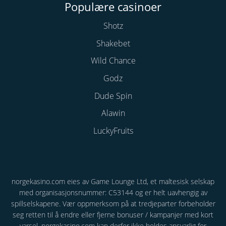
Populære casinoer
Shotz
Shakebet
Wild Chance
Godz
Dude Spin
Alawin
LuckyFruits
norgekasino.com eies av Game Lounge Ltd, et maltesisk selskap
med organisasjonsnummer: C53144 og er helt uavhengig av
spillselskapene. Vær oppmerksom på at tredjeparter forbeholder
seg retten til å endre eller fjerne bonuser / kampanjer med kort
varsel. norgekasino.com kan derfor ikke holdes ansvarlig for