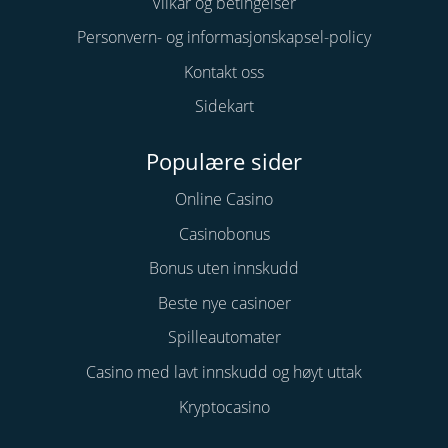
Vilkår og betingelser
Personvern- og informasjonskapsel-policy
Kontakt oss
Sidekart
Populære sider
Online Casino
Casinobonus
Bonus uten innskudd
Beste nye casinoer
Spilleautomater
Casino med lavt innskudd og høyt uttak
Kryptocasino