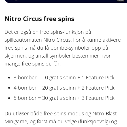
Nitro Circus free spins
Det er også en free spins-funksjon på
spilleautomaten Nitro Circus. For å kunne aktivere
free spins må du få bombe-symboler opp på
skjermen, og antall symboler bestemmer hvor
mange free spins du får.
3 bomber = 10 gratis spinn + 1 Feature Pick
4 bomber = 20 gratis spinn + 2 Feature Pick
5 bomber = 30 gratis spinn + 3 Feature Pick
Du utløser både free spins-modus og Nitro-Blast
Minigame, og først må du velge (funksjonvalg) og