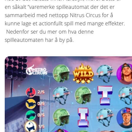
en såkalt ”varemerke spilleautomat der det er
sammarbeid med nettopp Nitrus Circus for å
kunne lage et actionfullt spill med mange effekter.
Nedenfor ser du mer om hva denne
spilleautomaten har å by på.