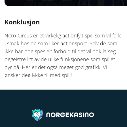
Konklusjon
Nitro Circus er et virkelig actionfylt spill som vil falle
i smak hos de som liker actionsport. Selv de som
ikke har noe spesielt forhold til det vil nok la seg
begeistre litt av de ulike funksjonene som spillet
byr på. Her er det også meget god grafikk. Vi
ønsker deg lykke til med spill!