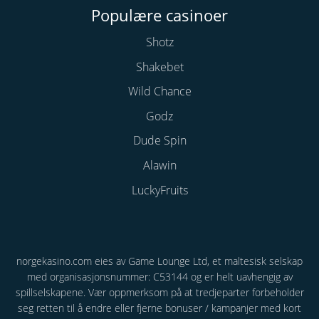
Populære casinoer
Shotz
Shakebet
Wild Chance
Godz
Dude Spin
Alawin
LuckyFruits
norgekasino.com eies av Game Lounge Ltd, et maltesisk selskap
med organisasjonsnummer: C53144 og er helt uavhengig av
spillselskapene. Vær oppmerksom på at tredjeparter forbeholder
seg retten til å endre eller fjerne bonuser / kampanjer med kort