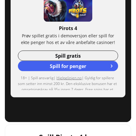
Pirots 4
Prøv spillet gratis i demoversjon eller spill for
ekte penger hos et av våre anbefalte casinoer!
Spill gratis
Spill for penger
18+ | Spill ansvarlig|
Hjelpelinjen.no
| Gyldig for spillere
som setter inn minst 200 kr. Den eksklusive bonusen har et
omsetningskrav på 35x innen 7 dager. Free spins har et
omsetningskrav på 35x innen samme periode. Bonusen er
No Sticky.|
Regler og vilkår gjelder