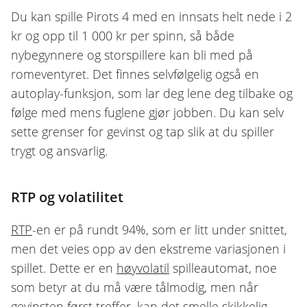
Du kan spille Pirots 4 med en innsats helt nede i 2
kr og opp til 1 000 kr per spinn, så både
nybegynnere og storspillere kan bli med på
romeventyret. Det finnes selvfølgelig også en
autoplay-funksjon, som lar deg lene deg tilbake og
følge med mens fuglene gjør jobben. Du kan selv
sette grenser for gevinst og tap slik at du spiller
trygt og ansvarlig.
RTP og volatilitet
RTP
-en er på rundt 94%, som er litt under snittet,
men det veies opp av den ekstreme variasjonen i
spillet. Dette er en
høyvolatil
spilleautomat, noe
som betyr at du må være tålmodig, men når
gevinsten først treffer, kan det smelle skikkelig.