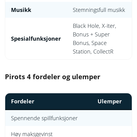
Musikk
Stemningsfull musikk
Black Hole, X-iter,
Bonus + Super
Spesialfunksjoner
Bonus, Space
Station, CollectR
Pirots 4 fordeler og ulemper
Fordeler
Ulemper
Spennende spillfunksjoner
Høy maksgevinst