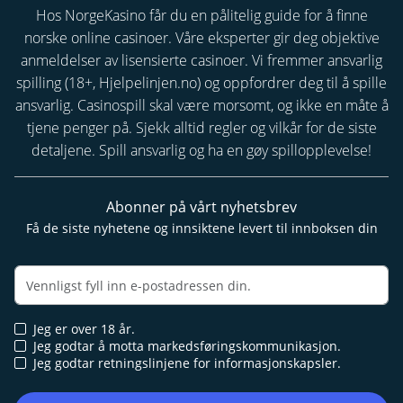
Hos NorgeKasino får du en pålitelig guide for å finne
norske online casinoer. Våre eksperter gir deg objektive
anmeldelser av lisensierte casinoer. Vi fremmer ansvarlig
spilling (18+,
Hjelpelinjen.no
) og oppfordrer deg til å spille
ansvarlig. Casinospill skal være morsomt, og ikke en måte å
tjene penger på. Sjekk alltid regler og vilkår for de siste
detaljene. Spill ansvarlig og ha en gøy spillopplevelse!
Abonner på vårt nyhetsbrev
Få de siste nyhetene og innsiktene levert til innboksen din
Jeg er over 18 år.
Jeg godtar å motta markedsføringskommunikasjon.
Jeg godtar retningslinjene for informasjonskapsler.