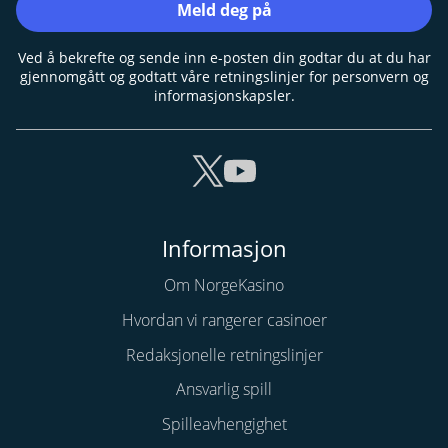
Meld deg på
Ved å bekrefte og sende inn e-posten din godtar du at du har
gjennomgått og godtatt våre retningslinjer for personvern og
informasjonskapsler.
Informasjon
Om NorgeKasino
Hvordan vi rangerer casinoer
Redaksjonelle retningslinjer
Ansvarlig spill
Spilleavhengighet