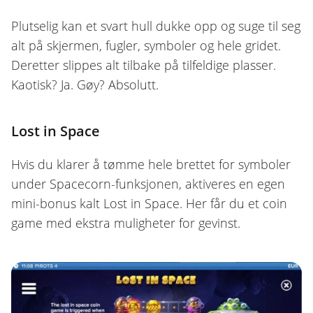
Plutselig kan et svart hull dukke opp og suge til seg
alt på skjermen, fugler, symboler og hele gridet.
Deretter slippes alt tilbake på tilfeldige plasser.
Kaotisk? Ja. Gøy? Absolutt.
Lost in Space
Hvis du klarer å tømme hele brettet for symboler
under Spacecorn-funksjonen, aktiveres en egen
mini-bonus kalt Lost in Space. Her får du et coin
game med ekstra muligheter for gevinst.