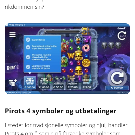
rikdommen sin?
Pirots 4 symboler og utbetalinger
I stedet for tradisjonelle symboler og hjul, handler
Pirots 4 om å samle på fargerike symboler som