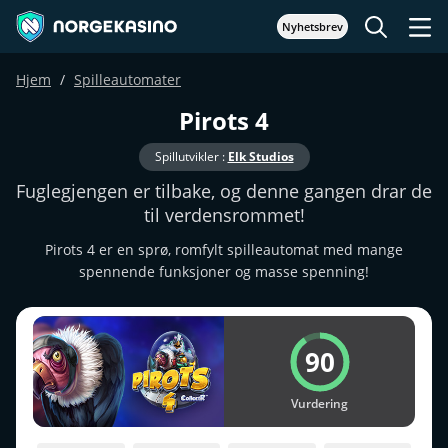
Nyhetsbrev
Hjem
Spilleautomater
Pirots 4
Spillutvikler :
Elk Studios
Fuglegjengen er tilbake, og denne gangen drar de
til verdensrommet!
Pirots 4 er en sprø, romfylt spilleautomat med mange
spennende funksjoner og masse spenning!
90
Vurdering