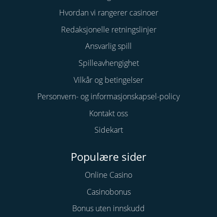
Hvordan vi rangerer casinoer
Redaksjonelle retningslinjer
Ansvarlig spill
Spilleavhengighet
Vilkår og betingelser
Personvern- og informasjonskapsel-policy
Kontakt oss
Sidekart
Populære sider
Online Casino
Casinobonus
Bonus uten innskudd