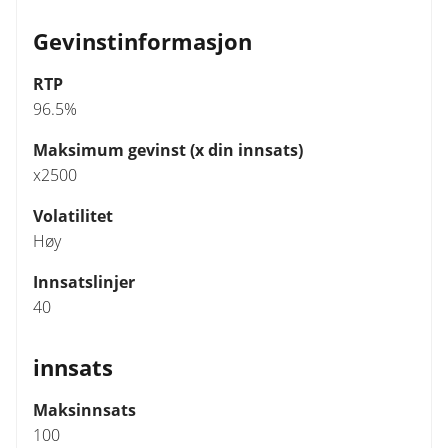
Gevinstinformasjon
RTP
96.5%
Maksimum gevinst (x din innsats)
x2500
Volatilitet
Høy
Innsatslinjer
40
innsats
Maksinnsats
100