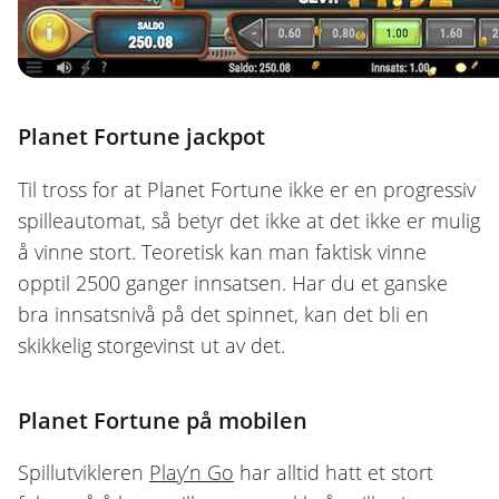
Planet Fortune jackpot
Til tross for at Planet Fortune ikke er en progressiv
spilleautomat, så betyr det ikke at det ikke er mulig
å vinne stort. Teoretisk kan man faktisk vinne
opptil 2500 ganger innsatsen. Har du et ganske
bra innsatsnivå på det spinnet, kan det bli en
skikkelig storgevinst ut av det.
Planet Fortune på mobilen
Spillutvikleren
Play’n Go
har alltid hatt et stort