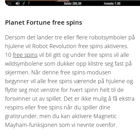
Planet Fortune free spins
Dersom det lander tre eller flere robotsymboler på
hjulene vil Robot Revolution free spins aktiveres.
10
free spins
vil bli gitt og under free spins vil alle
wildsymbolene som dukker opp klistre seg fast på
skjermen. Når denne free spins-modusen
begynner vil alle free spins værende på hjulene og
flytte seg mot venstre for hvert spinn helt til de
forsvinner ut av spillet. Det er ikke mulig å få ekstra
respins eller free spins når du spiller dine
gratisrunder, men du kan aktivere Magnetic
Mayham-funksjonen som vi nevnte ovenfor.