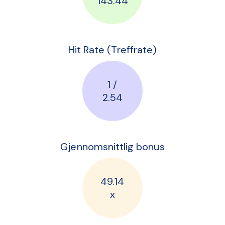
143.44
Hit Rate (Treffrate)
1 /
2.54
Gjennomsnittlig bonus
49.14
x