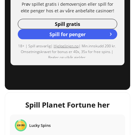
Prøv spillet gratis i demoversjon eller spill for
ekte penger hos et av våre anbefalte casinoer!
Spill gratis
Spill for penger
18+ | Spill ansvarlig|
Hjelpelinjen.no
| Min.innskudd 200 kr.
Omsetningskravet for bonus er 40x, 35x for free spins.|
Regler og vilkår gjelder
Spill Planet Fortune her
Lucky Spins