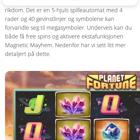
univers der du kan finne en ny verden fylt av
rikdom. Det er en 5-hjuls spilleautomat med 4
rader og 40 gevinstlinjer og symbolene kan
forvandle seg til megasymboler. Underveis kan du
både få free spins og aktivere ekstafunksjonen
Magnetic Mayhem. Nedenfor har vi sett litt mer
detaljert på dette.