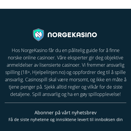
Hos NorgeKasino får du en pålitelig guide for å finne
norske online casinoer. Våre eksperter gir deg objektive
anmeldelser av lisensierte casinoer. Vi fremmer ansvarlig
spilling (18+,
Hjelpelinjen.no
) og oppfordrer deg til å spille
ansvarlig. Casinospill skal være morsomt, og ikke en måte å
tjene penger på. Sjekk alltid regler og vilkår for de siste
detaljene. Spill ansvarlig og ha en gøy spillopplevelse!
Abonner på vårt nyhetsbrev
Få de siste nyhetene og innsiktene levert til innboksen din