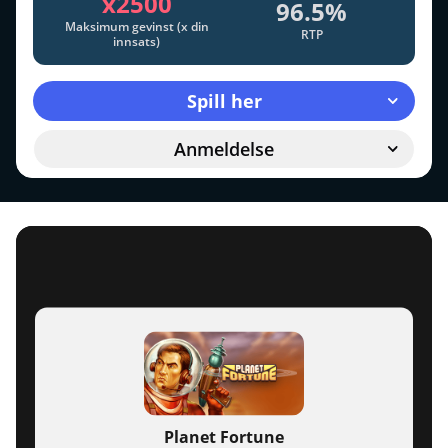
x2500
96.5%
Maksimum gevinst (x din
RTP
innsats)
Spill her
Anmeldelse
Planet Fortune