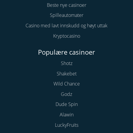
Beste nye casinoer
Spilleautomater
Casino med lavt innskudd og høyt uttak
Kryptocasino
Populære casinoer
Shotz
Shakebet
Wild Chance
Godz
Dude Spin
Alawin
LuckyFruits