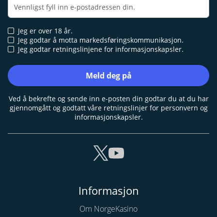
Jeg er over 18 år.
Jeg godtar å motta markedsføringskommunikasjon.
Jeg godtar retningslinjene for informasjonskapsler.
Meld deg på
Ved å bekrefte og sende inn e-posten din godtar du at du har
gjennomgått og godtatt våre retningslinjer for personvern og
informasjonskapsler.
Informasjon
Om NorgeKasino