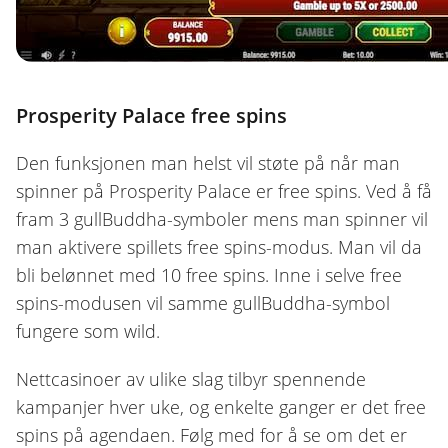
Prosperity Palace free spins
Den funksjonen man helst vil støte på når man
spinner på Prosperity Palace er free spins. Ved å få
fram 3 gullBuddha-symboler mens man spinner vil
man aktivere spillets free spins-modus. Man vil da
bli belønnet med 10 free spins. Inne i selve free
spins-modusen vil samme gullBuddha-symbol
fungere som wild.
Nettcasinoer av ulike slag tilbyr spennende
kampanjer hver uke, og enkelte ganger er det free
spins på agendaen. Følg med for å se om det er