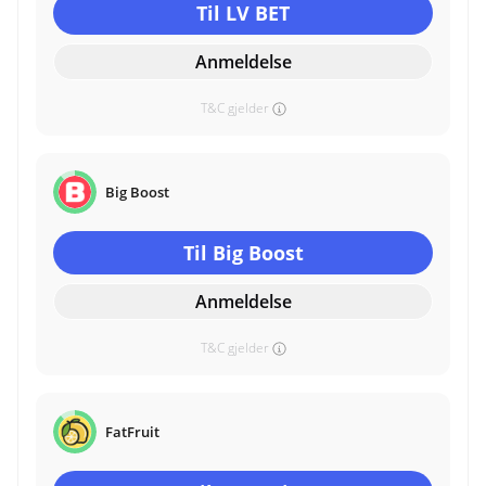
Til LV BET
Anmeldelse
T&C gjelder
Big Boost
Til Big Boost
Anmeldelse
T&C gjelder
FatFruit