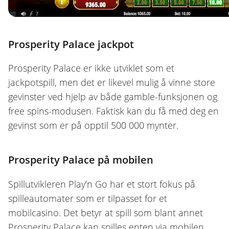
Prosperity Palace jackpot
Prosperity Palace er ikke utviklet som et
jackpotspill, men det er likevel mulig å vinne store
gevinster ved hjelp av både gamble-funksjonen og
free spins-modusen. Faktisk kan du få med deg en
gevinst som er på opptil 500 000 mynter.
Prosperity Palace på mobilen
Spillutvikleren Play’n Go har et stort fokus på
spilleautomater som er tilpasset for et
mobilcasino. Det betyr at spill som blant annet
Prosperity Palace kan spilles enten via mobilen