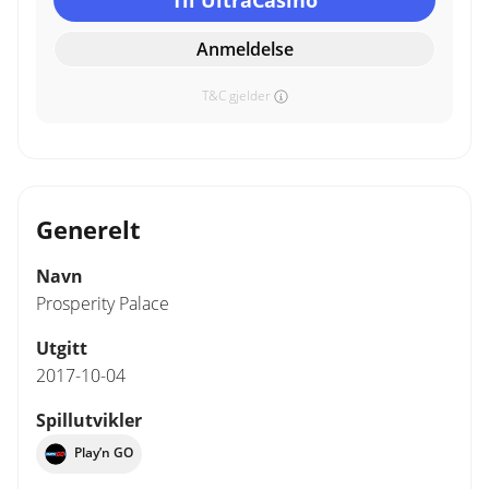
Til UltraCasino
Anmeldelse
T&C gjelder
Generelt
Navn
Prosperity Palace
Utgitt
2017-10-04
Spillutvikler
Play’n GO