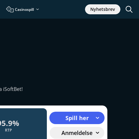
Nyhetsbrev
Casinospill
 iSoftBet!
Spill her
95.9%
RTP
Anmeldelse