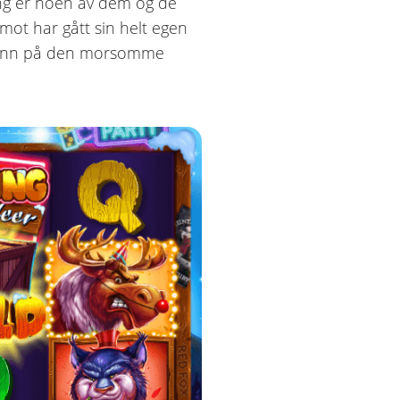
ming er noen av dem og de
mot har gått sin helt egen
re inn på den morsomme