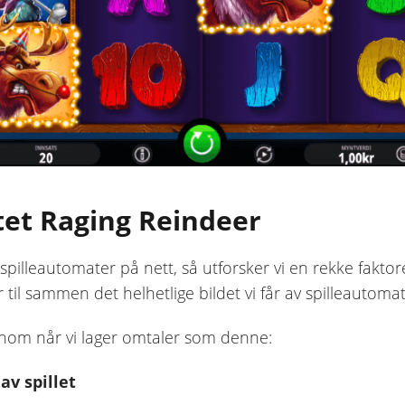
tet Raging Reindeer
spilleautomater på nett, så utforsker vi en rekke faktore
r til sammen det helhetlige bildet vi får av spilleautoma
nnom når vi lager omtaler som denne:
av spillet