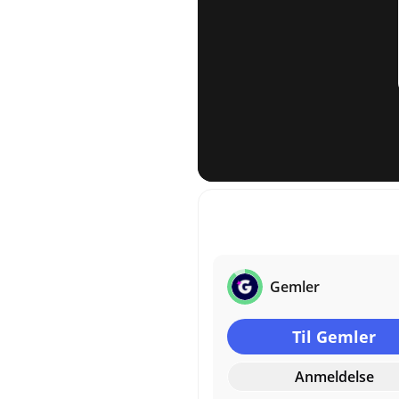
Gemler
Til Gemler
Anmeldelse