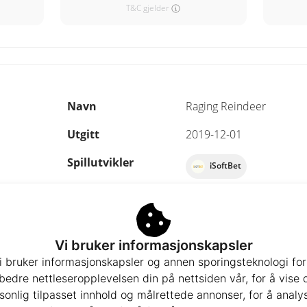
T&C gjelder
Navn
Raging Reindeer
Utgitt
2019-12-01
Spillutvikler
iSoftBet
asjon
RTP
95.9%
Vi bruker informasjonskapsler
Maksimum gevinst (x
x4332
i bruker informasjonskapsler og annen sporingsteknologi for
din innsats)
bedre nettleseropplevelsen din på nettsiden vår, for å vise
Volatilitet
Høy
sonlig tilpasset innhold og målrettede annonser, for å analy