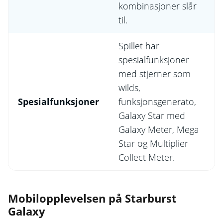
kombinasjoner slår
til.
Spillet har
spesialfunksjoner
med stjerner som
wilds,
Spesialfunksjoner
funksjonsgenerato,
Galaxy Star med
Galaxy Meter, Mega
Star og Multiplier
Collect Meter.
Mobilopplevelsen på Starburst
Galaxy