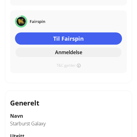
Fairspin
Til Fairspin
Anmeldelse
T&C gjelder
Generelt
Navn
Starburst Galaxy
Utgitt