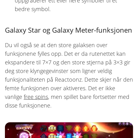
oppgraderer ett eller flere symboler til et
bedre symbol.
Galaxy Star og Galaxy Meter-funksjonen
Du vil også se at den store galaksen over
funksjonene fylles opp. Det er da rutenettet kan
ekspandere til 7×7 og den store stjerna på 3×3 gir
deg store klyngegevinster som ligner veldig
funksjonaliteten på Reactoonz. Dette skjer når den
femte funksjonen over aktiveres. Det er ikke
vanlige
free spins
, men spillet bare fortsetter med
disse funksjonene.