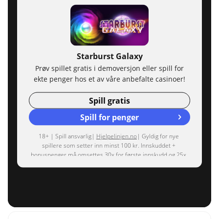
Starburst Galaxy
Prøv spillet gratis i demoversjon eller spill for
ekte penger hos et av våre anbefalte casinoer!
Spill gratis
Spill for penger
18+ | Spill ansvarlig|
Hjelpelinjen.no
| Gyldig for nye
spillere som setter inn minst 100 kr. Innskuddet +
bonuspenger må omsettes 30x for første innskudd og 25x
for alle andre innskudd innen 15 dager.|
Regler og vilkår
gjelder