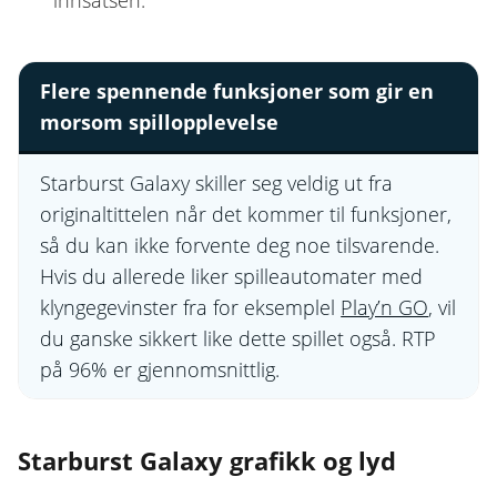
Flere spennende funksjoner som gir en
morsom spillopplevelse
Starburst Galaxy skiller seg veldig ut fra
originaltittelen når det kommer til funksjoner,
så du kan ikke forvente deg noe tilsvarende.
Hvis du allerede liker spilleautomater med
klyngegevinster fra for eksemplel
Play’n GO
, vil
du ganske sikkert like dette spillet også. RTP
på 96% er gjennomsnittlig.
Starburst Galaxy grafikk og lyd