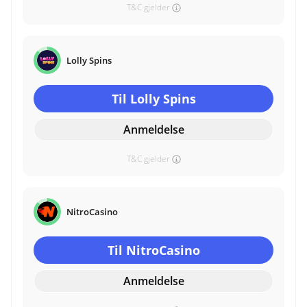
T&C gjelder
Lolly Spins
Til Lolly Spins
Anmeldelse
T&C gjelder
NitroCasino
Til NitroCasino
Anmeldelse