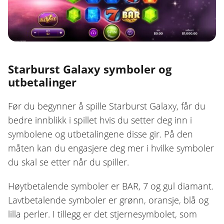
Starburst Galaxy symboler og
utbetalinger
Før du begynner å spille Starburst Galaxy, får du
bedre innblikk i spillet hvis du setter deg inn i
symbolene og utbetalingene disse gir. På den
måten kan du engasjere deg mer i hvilke symboler
du skal se etter når du spiller.
Høytbetalende symboler er BAR, 7 og gul diamant.
Lavtbetalende symboler er grønn, oransje, blå og
lilla perler. I tillegg er det stjernesymbolet, som