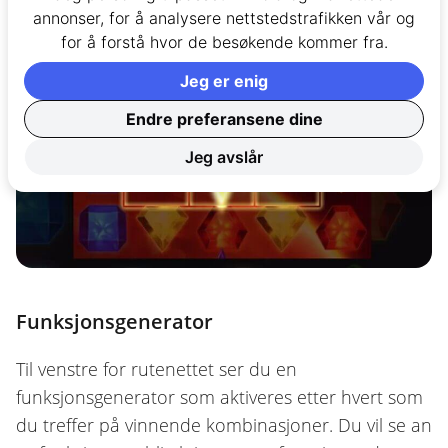
annonser, for å analysere nettstedstrafikken vår og
for å forstå hvor de besøkende kommer fra.
Jeg er enig
Endre preferansene dine
Jeg avslår
Funksjonsgenerator
Til venstre for rutenettet ser du en
funksjonsgenerator som aktiveres etter hvert som
du treffer på vinnende kombinasjoner. Du vil se an