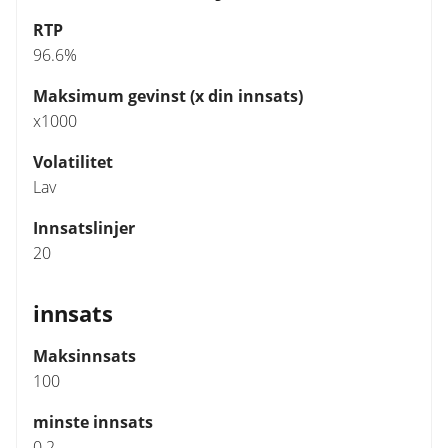
RTP
96.6%
Maksimum gevinst (x din innsats)
x1000
Volatilitet
Lav
Innsatslinjer
20
innsats
Maksinnsats
100
minste innsats
0.2