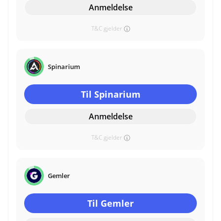
Anmeldelse
T&C gjelder
Spinarium
Til Spinarium
Anmeldelse
T&C gjelder
Gemler
Til Gemler