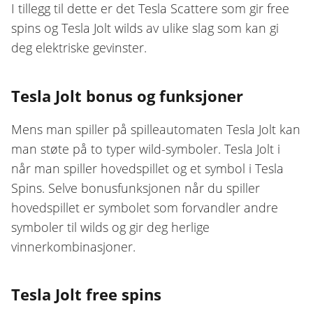
I tillegg til dette er det Tesla Scattere som gir free
spins og Tesla Jolt wilds av ulike slag som kan gi
deg elektriske gevinster.
Tesla Jolt bonus og funksjoner
Mens man spiller på spilleautomaten Tesla Jolt kan
man støte på to typer wild-symboler. Tesla Jolt i
når man spiller hovedspillet og et symbol i Tesla
Spins. Selve bonusfunksjonen når du spiller
hovedspillet er symbolet som forvandler andre
symboler til wilds og gir deg herlige
vinnerkombinasjoner.
Tesla Jolt free spins