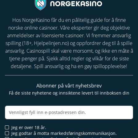
Hos NorgeKasino får du en pålitelig guide for å finne
norske online casinoer. Våre eksperter gir deg objektive
anmeldelser av lisensierte casinoer. Vi fremmer ansvarlig
spilling (18+,
Hjelpelinjen.no
) og oppfordrer deg til å spille
ansvarlig. Casinospill skal være morsomt, og ikke en måte å
tjene penger på. Sjekk alltid regler og vilkår for de siste
detaljene. Spill ansvarlig og ha en gøy spillopplevelse!
Abonner på vårt nyhetsbrev
Få de siste nyhetene og innsiktene levert til innboksen din
Jeg er over 18 år.
Jeg godtar å motta markedsføringskommunikasjon.