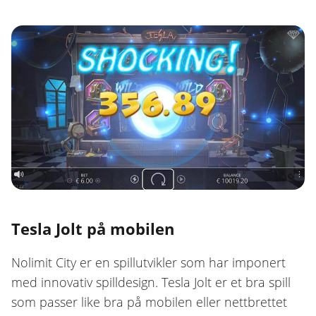
Tesla Jolt på mobilen
Nolimit City er en spillutvikler som har imponert
med innovativ spilldesign. Tesla Jolt er et bra spill
som passer like bra på mobilen eller nettbrettet