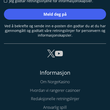
Jeg godtar retningslinjene for informasjonskapsler.
Meld deg på
Ved å bekrefte og sende inn e-posten din godtar du at du har
gjennomgått og godtatt våre retningslinjer for personvern og
informasjonskapsler.
Informasjon
Om NorgeKasino
Hvordan vi rangerer casinoer
Redaksjonelle retningslinjer
Ansvarlig spill