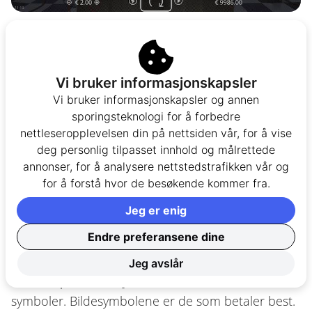
Hvor kan man spille Tesla Jolt?
Vi bruker informasjonskapsler
Dersom du vil spille Tesla Jolt kan du ikke få denne
Vi bruker informasjonskapsler og annen
spilleautomaten hos alle nettcasinoer enda, men
sporingsteknologi for å forbedre
det er flere som har lagt merke til hvordan Nolimit
nettleseropplevelsen din på nettsiden vår, for å vise
City strategisk har jobbet med utviklingen av
deg personlig tilpasset innhold og målrettede
spilleautomater på nett. Derfor er det flere som nå
annonser, for å analysere nettstedstrafikken vår og
har integrert spillene i sin spillportefølje. Nedenfor
for å forstå hvor de besøkende kommer fra.
ser du noen nettcasinoer som har Tesla Jolt.
Jeg er enig
Endre preferansene dine
Tesla Jolt symboler
Jeg avslår
Når du spiller Tesla Jolt er det altså totalt 14
symboler. Bildesymbolene er de som betaler best.