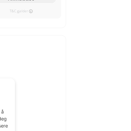
T&C gjelder
 å
 deg
sere