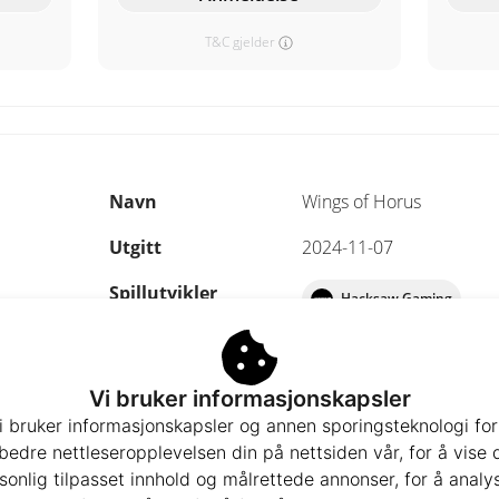
T&C gjelder
Navn
Wings of Horus
Utgitt
2024-11-07
Spillutvikler
Hacksaw Gaming
asjon
RTP
96.3%
Vi bruker informasjonskapsler
i bruker informasjonskapsler og annen sporingsteknologi for
Maksimum gevinst (x
x15000
bedre nettleseropplevelsen din på nettsiden vår, for å vise
din innsats)
sonlig tilpasset innhold og målrettede annonser, for å analy