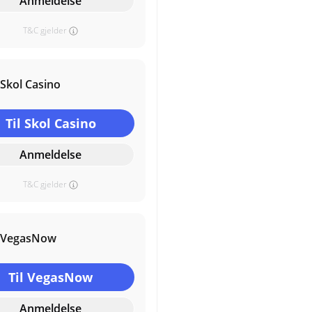
Anmeldelse
T&C gjelder
Skol Casino
Til Skol Casino
Anmeldelse
T&C gjelder
VegasNow
Til VegasNow
Anmeldelse