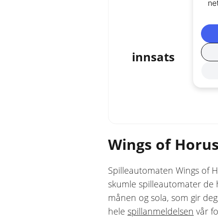
ne
innsats
Wings of Horus
Spilleautomaten Wings of Ho
skumle spilleautomater de ha
månen og sola, som gir deg
hele
spillanmeldelsen
vår fo