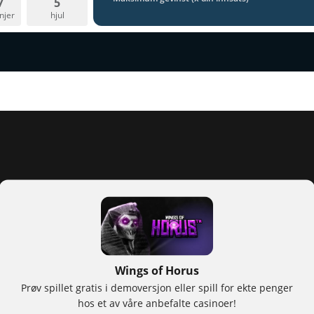
7
5
njer
hjul
Wings of Horus
Prøv spillet gratis i demoversjon eller spill for ekte penger
hos et av våre anbefalte casinoer!