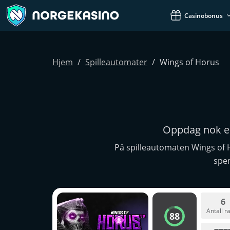
Casinobonus
Hjem
Spilleautomater
Wings of Horus
Oppdag nok e
På spilleautomaten Wings of H
spen
6
Antall r
88