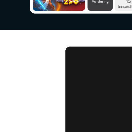
15
Vurdering
Innsatsli