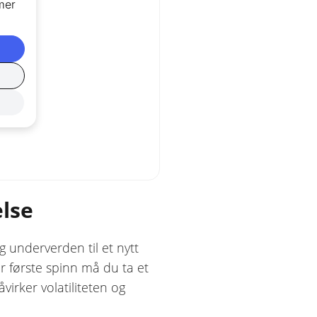
mer
else
 underverden til et nytt
r første spinn må du ta et
åvirker volatiliteten og