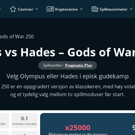
Casinoer
Kryptocasino
Spilleautomater
ods of War 250
 vs Hades – Gods of Wa
Spillutvikler :
Pragmatic Play
Velg Olympus eller Hades i episk gudekamp
250 er en oppgradert versjon av klassikeren, med høy volatili
og et tydelig valg mellom to spillmoduser før start.
0.1
ader
minste innsats
x25000
Maksimum gevinst (x din innsats)