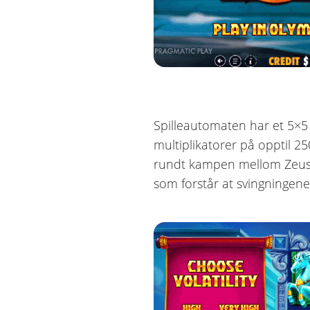
Spilleautomaten har et 5×5
multiplikatorer på opptil 2
rundt kampen mellom Zeus o
som forstår at svingningen