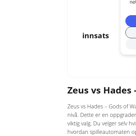
ne
innsats
Zeus vs Hades 
Zeus vs Hades – Gods of War
nivå. Dette er en oppgrader
viktig valg. Du velger selv h
hvordan spilleautomaten opp