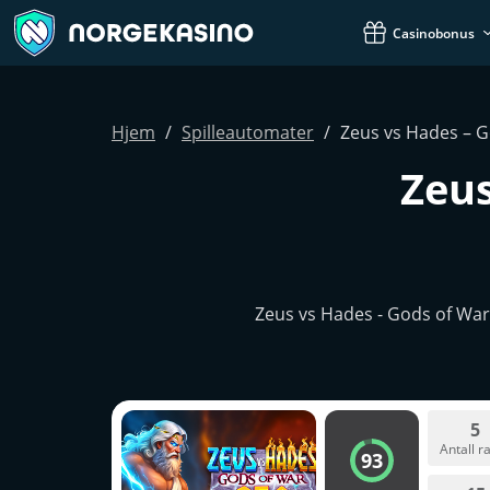
Casinobonus
Hjem
Spilleautomater
Zeus vs Hades – G
Zeus
Zeus vs Hades - Gods of War 
5
Antall r
93