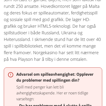
rundt 250 ansatte. Hovedkontoret ligger på Malta
og deres fokus er spilleautomater, ferdighetsspill
og sosiale spill med god grafikk. De lager HD-
grafikk og bruker HTML5-teknologi. De har også
spillstudioer i både Russland, Ukraina og
Hviterussland. I skrivende stund har de litt over 40
spill i spillbiblioteket, men det vil komme mange
flere framover. Norgekasino har sett litt nærmere
på hva Playson har å tilby i denne omtalen.
Advarsel om spilleavhengighet: Opplever
du problemer med spillingen din?
Spill med penger kan lett bli
avhengighetsskapende. Her er noen tidlige
varseltegn:
– Du har problemer med å slutte å spille.