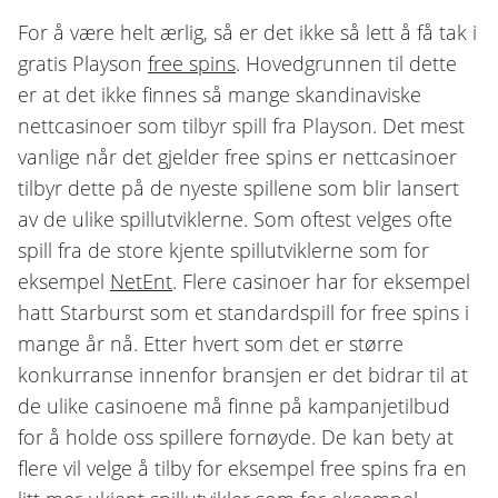
For å være helt ærlig, så er det ikke så lett å få tak i
gratis Playson
free spins
. Hovedgrunnen til dette
er at det ikke finnes så mange skandinaviske
nettcasinoer som tilbyr spill fra Playson. Det mest
vanlige når det gjelder free spins er nettcasinoer
tilbyr dette på de nyeste spillene som blir lansert
av de ulike spillutviklerne. Som oftest velges ofte
spill fra de store kjente spillutviklerne som for
eksempel
NetEnt
. Flere casinoer har for eksempel
hatt Starburst som et standardspill for free spins i
mange år nå. Etter hvert som det er større
konkurranse innenfor bransjen er det bidrar til at
de ulike casinoene må finne på kampanjetilbud
for å holde oss spillere fornøyde. De kan bety at
flere vil velge å tilby for eksempel free spins fra en