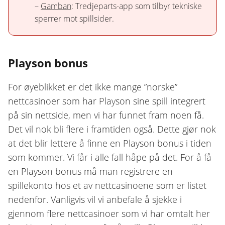
–
Gamban
: Tredjeparts-app som tilbyr tekniske
sperrer mot spillsider.
Playson bonus
For øyeblikket er det ikke mange ”norske”
nettcasinoer som har Playson sine spill integrert
på sin nettside, men vi har funnet fram noen få.
Det vil nok bli flere i framtiden også. Dette gjør nok
at det blir lettere å finne en Playson bonus i tiden
som kommer. Vi får i alle fall håpe på det. For å få
en Playson bonus må man registrere en
spillekonto hos et av nettcasinoene som er listet
nedenfor. Vanligvis vil vi anbefale å sjekke i
gjennom flere nettcasinoer som vi har omtalt her