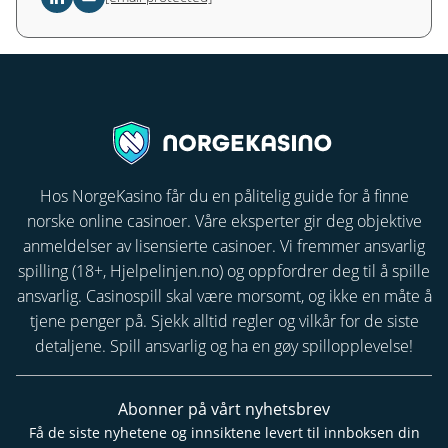
Hos NorgeKasino får du en pålitelig guide for å finne
norske online casinoer. Våre eksperter gir deg objektive
anmeldelser av lisensierte casinoer. Vi fremmer ansvarlig
spilling (18+,
Hjelpelinjen.no
) og oppfordrer deg til å spille
ansvarlig. Casinospill skal være morsomt, og ikke en måte å
tjene penger på. Sjekk alltid regler og vilkår for de siste
detaljene. Spill ansvarlig og ha en gøy spillopplevelse!
Abonner på vårt nyhetsbrev
Få de siste nyhetene og innsiktene levert til innboksen din