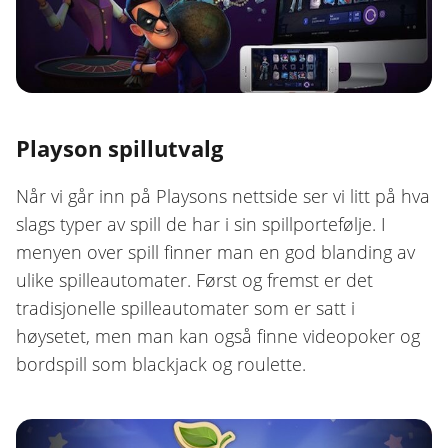
Playson spillutvalg
Når vi går inn på Playsons nettside ser vi litt på hva
slags typer av spill de har i sin spillportefølje. I
menyen over spill finner man en god blanding av
ulike spilleautomater. Først og fremst er det
tradisjonelle spilleautomater som er satt i
høysetet, men man kan også finne videopoker og
bordspill som blackjack og roulette.