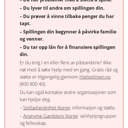
– Du lyver til andre om spillingen din.
– Du prøver å vinne tilbake penger du har
tapt.
– Spillingen din begynner å påvirke familie
og venner.
– Du tar opp lån for å finansiere spillingen
din.
Er du enig i en eller flere av påstandene? Ikke
nøl med å søke hjelp med en gang. Gratis råd og
støtte er tilgjengelig gjennom
Hjelpelinjen.no
(800 800 40).
Du kan også kontakte andre organisasjoner som
kan hjelpe deg:
–
Spillavhengighet Norge
: informasjon og støtte.
–
Anonyme Gamblere Norge
: selvhjelpsgrupper
og fellesskap.