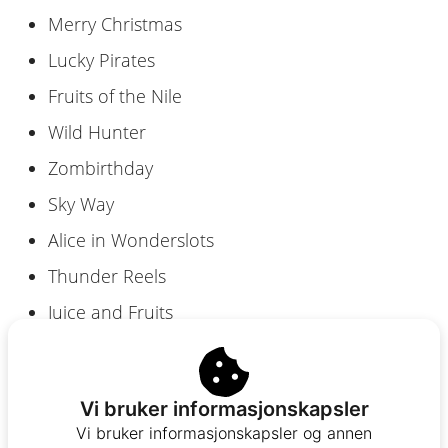
Merry Christmas
Lucky Pirates
Fruits of the Nile
Wild Hunter
Zombirthday
Sky Way
Alice in Wonderslots
Thunder Reels
Juice and Fruits
Odysseus
Taiga
Vi bruker informasjonskapsler
Fruits and Stars
Vi bruker informasjonskapsler og annen