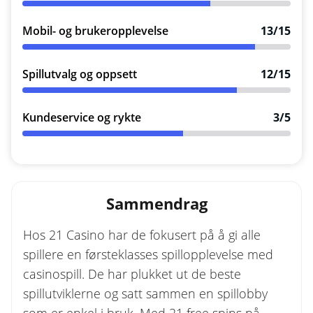
Mobil- og brukeropplevelse
13/15
Spillutvalg og oppsett
12/15
Kundeservice og rykte
3/5
Sammendrag
Hos 21 Casino har de fokusert på å gi alle
spillere en førsteklasses spillopplevelse med
casinospill. De har plukket ut de beste
spillutviklerne og satt sammen en spillobby
som er enkel i bruk. Med 21 free spins på