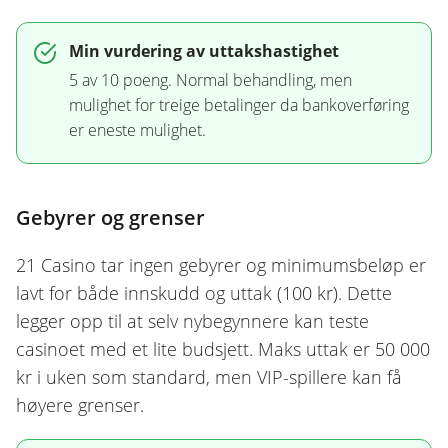
Min vurdering av uttakshastighet
5 av 10 poeng. Normal behandling, men
mulighet for treige betalinger da bankoverføring
er eneste mulighet.
Gebyrer og grenser
21 Casino tar ingen gebyrer og minimumsbeløp er
lavt for både innskudd og uttak (100 kr). Dette
legger opp til at selv nybegynnere kan teste
casinoet med et lite budsjett. Maks uttak er 50 000
kr i uken som standard, men VIP-spillere kan få
høyere grenser.