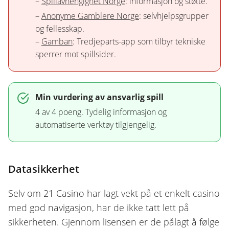
–
Spillavhengighet Norge
: informasjon og støtte.
–
Anonyme Gamblere Norge
: selvhjelpsgrupper
og fellesskap.
–
Gamban
: Tredjeparts-app som tilbyr tekniske
sperrer mot spillsider.
Min vurdering av ansvarlig spill
4 av 4 poeng. Tydelig informasjon og
automatiserte verktøy tilgjengelig.
Datasikkerhet
Selv om 21 Casino har lagt vekt på et enkelt casino
med god navigasjon, har de ikke tatt lett på
sikkerheten. Gjennom lisensen er de pålagt å følge