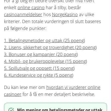
For å gi deg en bedre oversikt over hva hvert
enkelt
online casino
har å tilby, består
casinoanmeldelser
hos
NorgeKasino
av ulike
kriterier. Den totale vurderingen til slutt baseres
på følgende punkter:
1. Betalingsmetoder og uttak (25 poeng)
2. Lisens, sikkerhet og troverdighet (20 poeng)
3. Bonuser og kampanjer (20 poeng)
4. Mobil- og brukeropplevelse (15 poeng)
5. Spillutvalg og oppsett (15 poeng)
6. Kundeservice og rykte (5 poeng)
Du kan lese mer om
hvordan vi vurderer online
casinoer
for å få en mer detaljert beskrivelse.
Min mening om betalingsmetoder og uttak