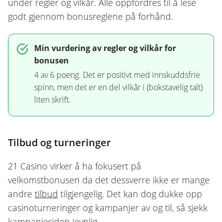
under regler og vilkår. Alle oppfordres til å lese
godt gjennom bonusreglene på forhånd.
Min vurdering av
regler og vilkår for
bonusen
4 av 6 poeng. Det er positivt med innskuddsfrie
spinn, men det er en del vilkår i (bokstavelig talt)
liten skrift.
Tilbud og turneringer
21 Casino virker å ha fokusert på
velkomstbonusen da det dessverre ikke er mange
andre
tilbud
tilgjengelig. Det kan dog dukke opp
casinoturneringer og kampanjer av og til, så sjekk
kampanjesiden jevnlig.