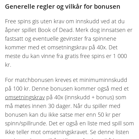
Generelle regler og vilkår for bonusen
Free spins gis uten krav om innskudd ved at du
åpner spillet Book of Dead. Merk dog innsatsen er
fastsatt og eventuelle gevinster fra spinnene
kommer med et omsetningskrav på 40x. Det
meste du kan vinne fra gratis free spins er 1 000
kr.
For matchbonusen kreves et minimuminnskudd
på 100 kr. Denne bonusen kommer også med et
omsetningskrav
på 40x (innskudd + bonus) som
må møtes innen 30 dager. Når du spiller med
bonusen kan du ikke satse mer enn 50 kr per
spinn/spillrunde. Det er også en liste med spill som
ikke teller mot omsetningskravet. Se denne listen