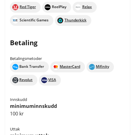
Red Tiger
ReelPlay
Relax
Scientific Games
Thunderkick
Betaling
Betalingsmetoder
Bank Transfer
MasterCard
Mifinity
Revolut
VISA
Innskudd
minimuminnskudd
100 kr
Uttak