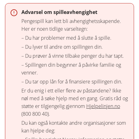
Advarsel om spilleavhengighet
Pengespill kan lett bli avhengighetsskapende.
Her er noen tidlige varseltegn:
– Du har problemer med å slutte å spille.
– Du lyver til andre om spillingen din.
– Du prøver å vinne tilbake penger du har tapt.
– Spillingen din begynner å påvirke familie og
venner.
– Du tar opp lån for å finansiere spillingen din.
Er du enig i ett eller flere av påstandene? Ikke
nøl med å søke hjelp med en gang. Gratis råd og
støtte er tilgjengelig gjennom
Hjelpelinjen.no
(800 800 40).
Du kan også kontakte andre organisasjoner som
kan hjelpe deg: