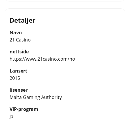
Detaljer
Navn
21 Casino
nettside
https://www.21casino.com/no
Lansert
2015
lisenser
Malta Gaming Authority
VIP-program
Ja