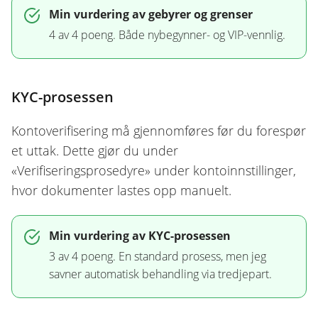
Min vurdering av gebyrer og grenser
4 av 4 poeng. Både nybegynner- og VIP-vennlig.
KYC-prosessen
Kontoverifisering må gjennomføres før du forespør
et uttak. Dette gjør du under
«Verifiseringsprosedyre» under kontoinnstillinger,
hvor dokumenter lastes opp manuelt.
Min vurdering av KYC-prosessen
3 av 4 poeng. En standard prosess, men jeg
savner automatisk behandling via tredjepart.