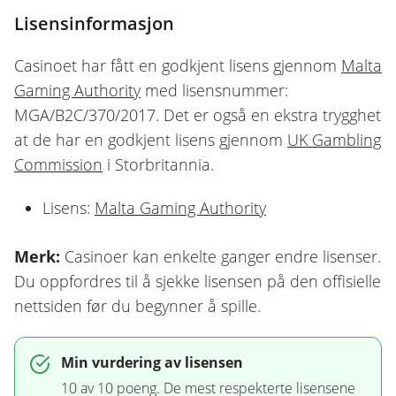
Lisensinformasjon
Casinoet har fått en godkjent lisens gjennom
Malta
Gaming Authority
med lisensnummer:
MGA/B2C/370/2017. Det er også en ekstra trygghet
at de har en godkjent lisens gjennom
UK Gambling
Commission
i Storbritannia.
Lisens:
Malta Gaming Authority
Merk:
Casinoer kan enkelte ganger endre lisenser.
Du oppfordres til å sjekke lisensen på den offisielle
nettsiden før du begynner å spille.
Min vurdering av lisensen
10 av 10 poeng. De mest respekterte lisensene