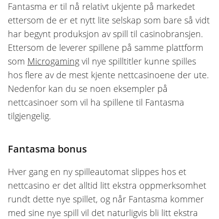
Fantasma er til nå relativt ukjente på markedet
ettersom de er et nytt lite selskap som bare så vidt
har begynt produksjon av spill til casinobransjen.
Ettersom de leverer spillene på samme plattform
som
Microgaming
vil nye spilltitler kunne spilles
hos flere av de mest kjente nettcasinoene der ute.
Nedenfor kan du se noen eksempler på
nettcasinoer som vil ha spillene til Fantasma
tilgjengelig.
Fantasma bonus
Hver gang en ny spilleautomat slippes hos et
nettcasino er det alltid litt ekstra oppmerksomhet
rundt dette nye spillet, og når Fantasma kommer
med sine nye spill vil det naturligvis bli litt ekstra