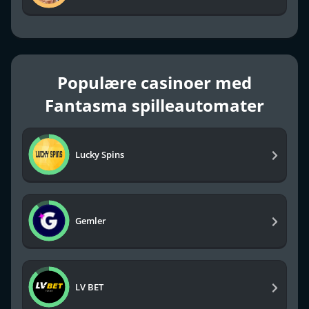
Populære casinoer med
Fantasma spilleautomater
Lucky Spins
Gemler
LV BET