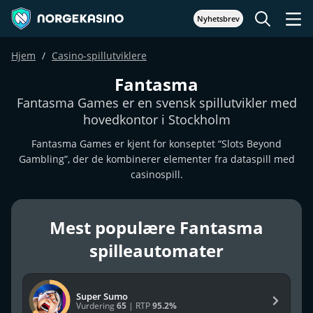
Nyhetsbrev
Hjem
Casino-spillutviklere
Fantasma
Fantasma Games er en svensk spillutvikler med
hovedkontor i Stockholm
Fantasma Games er kjent for konseptet “Slots Beyond
Gambling”, der de kombinerer elementer fra dataspill med
casinospill.
Mest populære Fantasma
spilleautomater
Super Sumo
Vurdering
65
| RTP
95.2%