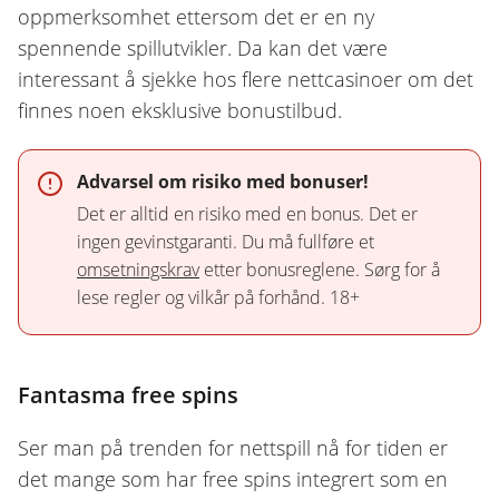
oppmerksomhet ettersom det er en ny
spennende spillutvikler. Da kan det være
interessant å sjekke hos flere nettcasinoer om det
finnes noen eksklusive bonustilbud.
Advarsel om risiko med bonuser!
Det er alltid en risiko med en bonus. Det er
ingen gevinstgaranti. Du må fullføre et
omsetningskrav
etter bonusreglene. Sørg for å
lese regler og vilkår på forhånd. 18+
Fantasma free spins
Ser man på trenden for nettspill nå for tiden er
det mange som har free spins integrert som en