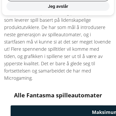
Konklusjon
Jeg avslår
Fantasma er en spennende og positiv spillutvikler
som leverer spill basert på lidenskapelige
produktutviklere. De har som mål å introdusere
neste generasjon av spilleautomater, og i
startfasen må vi kunne si at det ser meget lovende
ut! Flere spennende spilltitler vil komme med
tiden, og grafikken i spillene ser ut til å være av
ypperste kvalitet. Det er bare å glede seg til
fortsettelsen og samarbeidet de har med
Microgaming.
Alle Fantasma spilleautomater
Maksimu