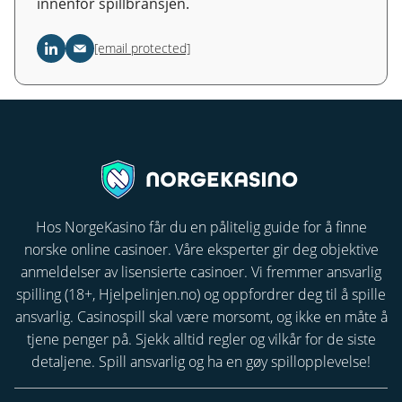
innenfor spillbransjen.
[email protected]
Hos NorgeKasino får du en pålitelig guide for å finne
norske online casinoer. Våre eksperter gir deg objektive
anmeldelser av lisensierte casinoer. Vi fremmer ansvarlig
spilling (18+,
Hjelpelinjen.no
) og oppfordrer deg til å spille
ansvarlig. Casinospill skal være morsomt, og ikke en måte å
tjene penger på. Sjekk alltid regler og vilkår for de siste
detaljene. Spill ansvarlig og ha en gøy spillopplevelse!