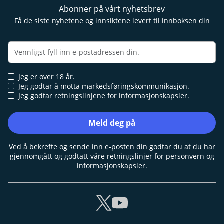
Abonner på vårt nyhetsbrev
Få de siste nyhetene og innsiktene levert til innboksen din
Jeg er over 18 år.
Jeg godtar å motta markedsføringskommunikasjon.
Jeg godtar retningslinjene for informasjonskapsler.
Meld deg på
Ved å bekrefte og sende inn e-posten din godtar du at du har
gjennomgått og godtatt våre retningslinjer for personvern og
informasjonskapsler.