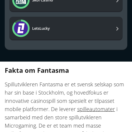
LetsLucky
Fakta om Fantasma
Spillutvikleren Fantasma er et svensk selskap som
har sin base i Stockholm, og hovedfokus er
innovative casinospill som spesielt er tilpasset
mobile platformer. De leverer
spilleautomater
i
samarbeid med den store spillutvikleren
Microgaming. De er et team med masse