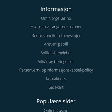
Informasjon
Om NorgeKasino
Hvordan vi rangerer casinoer
Redaksjonelle retningslinjer
Ansvarlig spill
Spilleavhengighet
Vilkår og betingelser
Personvern- og informasjonskapsel-policy
Kontakt oss
Sidekart
Populære sider
Online Casino