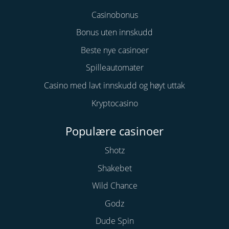
Casinobonus
Bonus uten innskudd
Beste nye casinoer
Spilleautomater
Casino med lavt innskudd og høyt uttak
Kryptocasino
Populære casinoer
Shotz
Shakebet
Wild Chance
Godz
Dude Spin