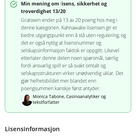
Min mening om
l
isens, sikkerhet og
troverdighet 13/20
Gratowin ender på 13 av 20 poeng hos meg i
denne kategorien. Kahnawake-lisensen gir et
bedre utgangspunkt enn å stå uten regulering, og
det er også nyttig at lisensnummer og
selskapsinformasjon faktisk er oppgitt. Likevel
etterlater denne delen noen spørsmål, særlig
fordi ansvarlig spill er så svakt omtalt og
selskapsstrukturen virker unødvendig uklar. Det
gjør helhetsbildet mer blandet enn
poengsummen kanskje først antyder.
Monica Tabone, Casinoanalytiker og
tekstforfatter
Lisensinformasjon