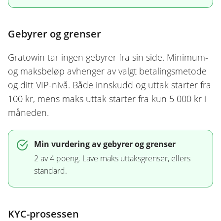
Gebyrer og grenser
Gratowin tar ingen gebyrer fra sin side. Minimum-
og maksbeløp avhenger av valgt betalingsmetode
og ditt VIP-nivå. Både innskudd og uttak starter fra
100 kr, mens maks uttak starter fra kun 5 000 kr i
måneden.
Min vurdering av gebyrer og grenser
2 av 4 poeng. Lave maks uttaksgrenser, ellers
standard.
KYC-prosessen