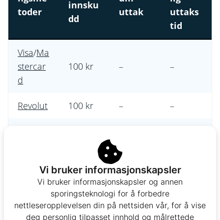
innsku
toder
uttak
uttaks
dd
tid
Visa
/
Ma
stercar
100 kr
–
–
d
Revolut
100 kr
–
–
24
MiFinity
100 kr
100 kr
timer
Vi bruker informasjonskapsler
1–3
Bankov
Vi bruker informasjonskapsler og annen
–
500 kr
virkeda
erføring
sporingsteknologi for å forbedre
ger
nettleseropplevelsen din på nettsiden vår, for å vise
deg personlig tilpasset innhold og målrettede