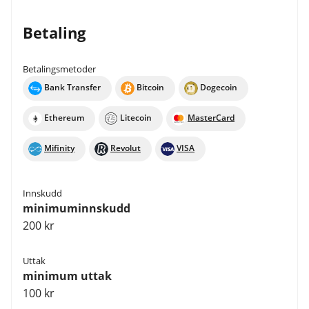
Betaling
Betalingsmetoder
Bank Transfer
Bitcoin
Dogecoin
Ethereum
Litecoin
MasterCard
Mifinity
Revolut
VISA
Innskudd
minimuminnskudd
200 kr
Uttak
minimum uttak
100 kr