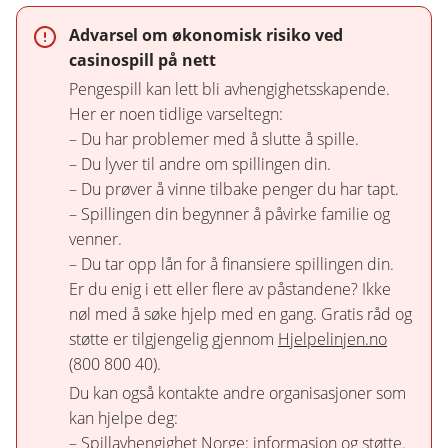
Advarsel om økonomisk risiko ved
casinospill på nett
Pengespill kan lett bli avhengighetsskapende.
Her er noen tidlige varseltegn:
– Du har problemer med å slutte å spille.
– Du lyver til andre om spillingen din.
– Du prøver å vinne tilbake penger du har tapt.
– Spillingen din begynner å påvirke familie og
venner.
– Du tar opp lån for å finansiere spillingen din.
Er du enig i ett eller flere av påstandene? Ikke
nøl med å søke hjelp med en gang. Gratis råd og
støtte er tilgjengelig gjennom
Hjelpelinjen.no
(800 800 40).
Du kan også kontakte andre organisasjoner som
kan hjelpe deg:
–
Spillavhengighet Norge
: informasjon og støtte.