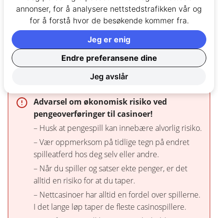
Kryptov
annonser, for å analysere nettstedstrafikken vår og
100 kr
100 kr
1 time
aluta
for å forstå hvor de besøkende kommer fra.
Jeg er enig
Merk:
Casinoer kan hyppig endre tilgjengelige
Endre preferansene dine
betalingsmetoder og vilkår.
Jeg avslår
Advarsel om økonomisk risiko ved
pengeoverføringer til casinoer!
– Husk at pengespill kan innebære alvorlig risiko.
– Vær oppmerksom på tidlige tegn på endret
spilleatferd hos deg selv eller andre.
– Når du spiller og satser ekte penger, er det
alltid en risiko for at du taper.
– Nettcasinoer har alltid en fordel over spillerne.
I det lange løp taper de fleste casinospillere.