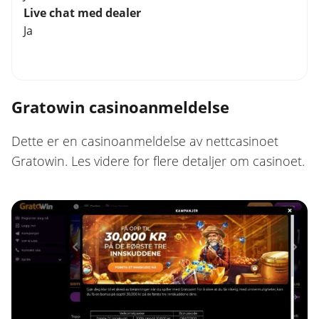
Live chat med dealer
Ja
Gratowin casinoanmeldelse
Dette er en casinoanmeldelse av nettcasinoet
Gratowin. Les videre for flere detaljer om casinoet.