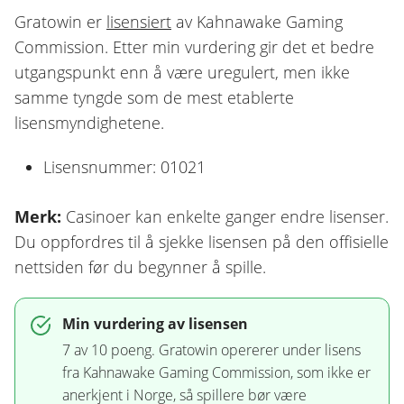
Gratowin er
lisensiert
av Kahnawake Gaming
Commission. Etter min vurdering gir det et bedre
utgangspunkt enn å være uregulert, men ikke
samme tyngde som de mest etablerte
lisensmyndighetene.
Lisensnummer: 01021
Merk:
Casinoer kan enkelte ganger endre lisenser.
Du oppfordres til å sjekke lisensen på den offisielle
nettsiden før du begynner å spille.
Min vurdering av lisensen
7 av 10 poeng. Gratowin opererer under lisens
fra Kahnawake Gaming Commission, som ikke er
anerkjent i Norge, så spillere bør være