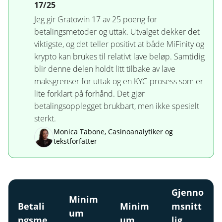
17/25
Jeg gir Gratowin 17 av 25 poeng for
betalingsmetoder og uttak. Utvalget dekker det
viktigste, og det teller positivt at både MiFinity og
krypto kan brukes til relativt lave beløp. Samtidig
blir denne delen holdt litt tilbake av lave
maksgrenser for uttak og en KYC-prosess som er
lite forklart på forhånd. Det gjør
betalingsopplegget brukbart, men ikke spesielt
sterkt.
Monica Tabone, Casinoanalytiker og
tekstforfatter
Gjenno
Minim
Betali
Minim
msnitt
um
ngsme
um
lig