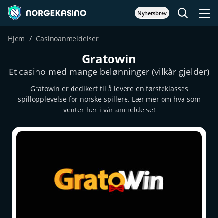
Nyhetsbrev
Hjem
Casinoanmeldelser
Gratowin
Et casino med mange belønninger (vilkår gjelder)
Gratowin er dedikert til å levere en førsteklasses
spillopplevelse for norske spillere. Lær mer om hva som
venter her i vår anmeldelse!