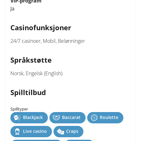
VIP-program
Ja
Casinofunksjoner
24/7 casinoer, Mobil, Belønninger
Språkstøtte
Norsk, Engelsk (English)
Spilltilbud
Spilltyper
Blackjack
Baccarat
Roulette
Live casino
Craps