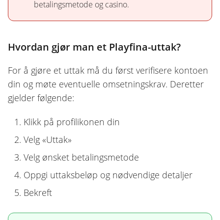
betalingsmetode og casino.
Hvordan gjør man et Playfina-uttak?
For å gjøre et uttak må du først verifisere kontoen
din og møte eventuelle omsetningskrav. Deretter
gjelder følgende:
Klikk på profilikonen din
Velg «Uttak»
Velg ønsket betalingsmetode
Oppgi uttaksbeløp og nødvendige detaljer
Bekreft