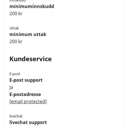
minimuminnskudd
200 kr
Uttak
minimum uttak
200 kr
Kundeservice
E-post
E-post support
Ja
E-postadresse
[email protected]
livechat
livechat support