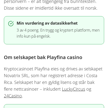
personvern – er alt tilgjengelig fra bunnteksten.
Disse sidene er imidlertid ikke oversatt til norsk.
Min vurdering av datasikkerhet
3 av 4 poeng. En trygg og kryptert plattform, men
info kun på engelsk.
Om selskapet bak Playfina casino
Kryptocasinoet Playfina eies og drives av selskapet
Novatrix SRL, som har registrert adresse i Costa
Rica. Selskapet har en gyldig lisens og står bak
flere nettcasinoer – inkludert
LuckyCircus
og
24Casino
.