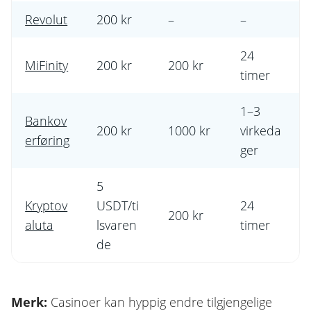
Revolut
200 kr
–
–
24
MiFinity
200 kr
200 kr
timer
1–3
Bankov
200 kr
1000 kr
virkeda
erføring
ger
5
Kryptov
USDT/ti
24
200 kr
aluta
lsvaren
timer
de
Merk:
Casinoer kan hyppig endre tilgjengelige