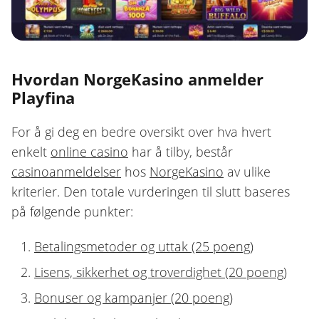
Hvordan NorgeKasino anmelder
Playfina
For å gi deg en bedre oversikt over hva hvert
enkelt
online casino
har å tilby, består
casinoanmeldelser
hos
NorgeKasino
av ulike
kriterier. Den totale vurderingen til slutt baseres
på følgende punkter:
Betalingsmetoder og uttak (25 poeng)
Lisens, sikkerhet og troverdighet (20 poeng)
Bonuser og kampanjer (20 poeng)