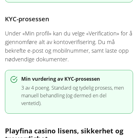
KYC-prosessen
Under «Min profil» kan du velge «Verification» for å
gjennomføre alt av kontoverifisering. Du må
bekrefte e-post og mobilnummer, samt laste opp
nødvendige dokumenter.
Min vurdering av KYC-prosessen
3 av 4 poeng. Standard og tydelig prosess, men
manuell behandling (og dermed en del
ventetid).
Playfina casino lisens, sikkerhet og