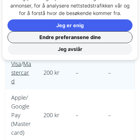
annonser, for å analysere nettstedstrafikken vår og
Gjenno
for å forstå hvor de besøkende kommer fra.
Minim
Betali
Minim
msnitt
um
Jeg er enig
ngsme
um
lig
innsku
Endre preferansene dine
toder
uttak
uttaks
dd
tid
Jeg avslår
Visa
/
Ma
stercar
200 kr
–
–
d
Apple/
Google
Pay
200 kr
–
–
(Master
card)