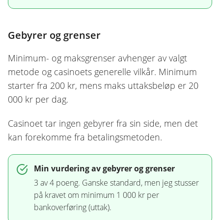
Gebyrer og grenser
Minimum- og maksgrenser avhenger av valgt
metode og casinoets generelle vilkår. Minimum
starter fra 200 kr, mens maks uttaksbeløp er 20
000 kr per dag.
Casinoet tar ingen gebyrer fra sin side, men det
kan forekomme fra betalingsmetoden.
Min vurdering av gebyrer og grenser
3 av 4 poeng. Ganske standard, men jeg stusser
på kravet om minimum 1 000 kr per
bankoverføring (uttak).