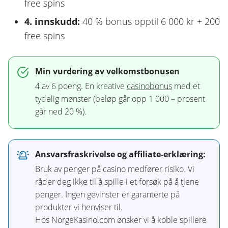
free spins
4. innskudd:
40 % bonus opptil 6 000 kr + 200
free spins
Min vurdering av velkomstbonusen
4 av 6 poeng. En kreative
casinobonus
med et
tydelig mønster (beløp går opp 1 000 – prosent
går ned 20 %).
Ansvarsfraskrivelse og affiliate-erklæring:
Bruk av penger på casino medfører risiko. Vi
råder deg ikke til å spille i et forsøk på å tjene
penger. Ingen gevinster er garanterte på
produkter vi henviser til.
Hos NorgeKasino.com ønsker vi å koble spillere