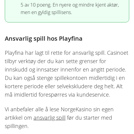
5 av 10 poeng. En nyere og mindre kjent aktør,
men en gyldig spillisens.
Ansvarlig spill hos Playfina
Playfina har lagt til rette for ansvarlig spill. Casinoet
tilbyr verktøy der du kan sette grenser for
innskudd og innsatser innenfor en angitt periode.
Du kan også stenge spillekontoen midlertidig i en
kortere periode eller selvekskludere deg helt. Alt
må imidlertid forespørres via kundeservice.
Vi anbefaler alle å lese NorgeKasino sin egen
artikkel om
ansvarlig spill
før du starter med
spillingen.