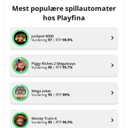
Mest populære spillautomater
hos Playfina
Jackpot 6000
Vurdering
97
| RTP
98.9%
Piggy Riches 2 Megaways
Vurdering
96
| RTP
95.7%
Mega Joker
Vurdering
95
| RTP
99%
Money Train 4
Vurdering
95
| RTP
96.5%