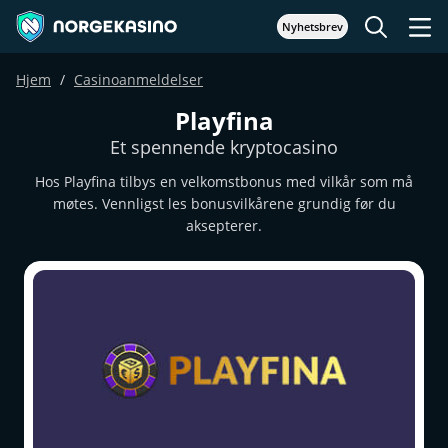
Nyhetsbrev
Hjem
Casinoanmeldelser
Playfina
Et spennende kryptocasino
Hos Playfina tilbys en velkomstbonus med vilkår som må
møtes. Vennligst les bonusvilkårene grundig før du
aksepterer.