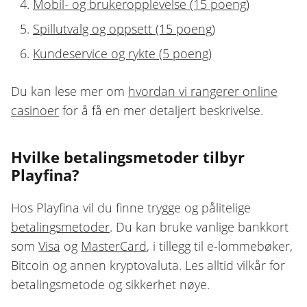
Mobil- og brukeropplevelse (15 poeng)
Spillutvalg og oppsett (15 poeng)
Kundeservice og rykte (5 poeng)
Du kan lese mer om
hvordan vi rangerer online
casinoer
for å få en mer detaljert beskrivelse.
Hvilke betalingsmetoder tilbyr
Playfina?
Hos Playfina vil du finne trygge og pålitelige
betalingsmetoder
. Du kan bruke vanlige bankkort
som
Visa
og
MasterCard
, i tillegg til e-lommebøker,
Bitcoin og annen kryptovaluta. Les alltid vilkår for
betalingsmetode og sikkerhet nøye.