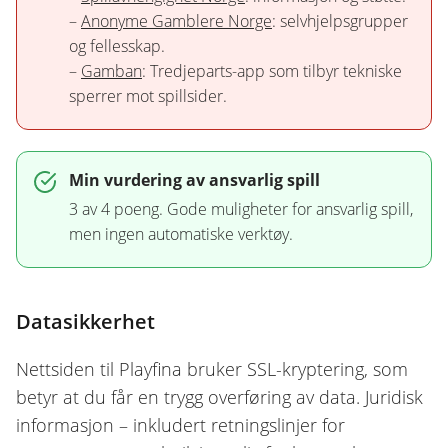
–
Anonyme Gamblere Norge
: selvhjelpsgrupper
og fellesskap.
–
Gamban
: Tredjeparts-app som tilbyr tekniske
sperrer mot spillsider.
Min vurdering av ansvarlig spill
3 av 4 poeng. Gode muligheter for ansvarlig spill,
men ingen automatiske verktøy.
Datasikkerhet
Nettsiden til Playfina bruker SSL-kryptering, som
betyr at du får en trygg overføring av data. Juridisk
informasjon – inkludert retningslinjer for