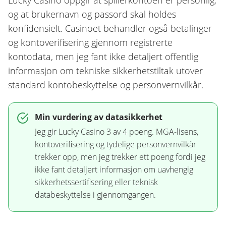
Lucky Casino oppgir at spillerkontoen er personlig,
og at brukernavn og passord skal holdes
konfidensielt. Casinoet behandler også betalinger
og kontoverifisering gjennom registrerte
kontodata, men jeg fant ikke detaljert offentlig
informasjon om tekniske sikkerhetstiltak utover
standard kontobeskyttelse og personvernvilkår.
Min vurdering av datasikkerhet
Jeg gir Lucky Casino 3 av 4 poeng. MGA-lisens,
kontoverifisering og tydelige personvernvilkår
trekker opp, men jeg trekker ett poeng fordi jeg
ikke fant detaljert informasjon om uavhengig
sikkerhetssertifisering eller teknisk
databeskyttelse i gjennomgangen.