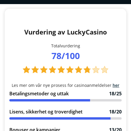
Vurdering av LuckyCasino
Totalvurdering
78/100
Les mer om vår nye prosess for casinoanmeldelser
her
Betalingsmetoder og uttak
18/25
Lisens, sikkerhet og troverdighet
18/20
Bonuser og kampanjer
13/20