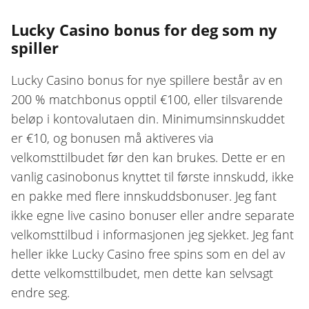
Lucky Casino bonus for deg som ny
spiller
Lucky Casino bonus for nye spillere består av en
200 % matchbonus opptil €100, eller tilsvarende
beløp i kontovalutaen din. Minimumsinnskuddet
er €10, og bonusen må aktiveres via
velkomsttilbudet før den kan brukes. Dette er en
vanlig casinobonus knyttet til første innskudd, ikke
en pakke med flere innskuddsbonuser. Jeg fant
ikke egne live casino bonuser eller andre separate
velkomsttilbud i informasjonen jeg sjekket. Jeg fant
heller ikke Lucky Casino free spins som en del av
dette velkomsttilbudet, men dette kan selvsagt
endre seg.