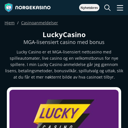
Nyhetsbrev
Hjem
Casinoanmeldelser
LuckyCasino
MGA-lisensiert casino med bonus
Lucky Casino er et MGA-lisensiert nettcasino med
spilleautomater, live casino og en velkomstbonus for nye
spillere. I min Lucky Casino anmeldelse går jeg gjennom
lisens, betalingsmetoder, bonusvilkår, spillutvalg og uttak, slik
at du får et mer nøkternt bilde av hva casinoet tilbyr.