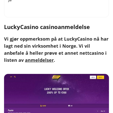
LuckyCasino casinoanmeldelse
Vi gjør oppmerksom på at LuckyCasino nå har
lagt ned sin virksomhet i Norge. Vi vil
anbefale å heller prøve et annet nettcasino i
listen av
anmeldelser
.