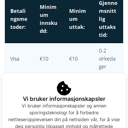
Gjenno
Minim
Betali
Minim
msnitt
um
ngsme
um
lig
innsku
toder:
uttak:
uttaks
dd:
tid:
0-2
Visa
€10
€10
virkeda
ger
0-2
Master
€10
€10
virkeda
card
ger
Vi bruker informasjonskapsler
Vi bruker informasjonskapsler og annen
Venus
sporingsteknologi for å forbedre
€10
–
–
nettleseropplevelsen din på nettsiden vår, for å vise
Point
deg personlig tilpasset innhold og målrettede