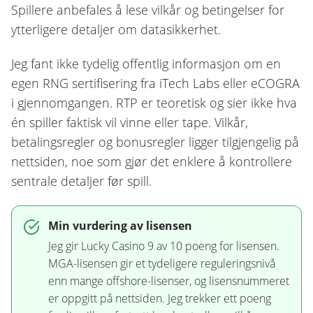
Spillere anbefales å lese vilkår og betingelser for
ytterligere detaljer om datasikkerhet.
Jeg fant ikke tydelig offentlig informasjon om en
egen RNG sertifisering fra iTech Labs eller eCOGRA
i gjennomgangen. RTP er teoretisk og sier ikke hva
én spiller faktisk vil vinne eller tape. Vilkår,
betalingsregler og bonusregler ligger tilgjengelig på
nettsiden, noe som gjør det enklere å kontrollere
sentrale detaljer før spill.
Min vurdering av lisensen
Jeg gir Lucky Casino 9 av 10 poeng for lisensen.
MGA-lisensen gir et tydeligere reguleringsnivå
enn mange offshore-lisenser, og lisensnummeret
er oppgitt på nettsiden. Jeg trekker ett poeng