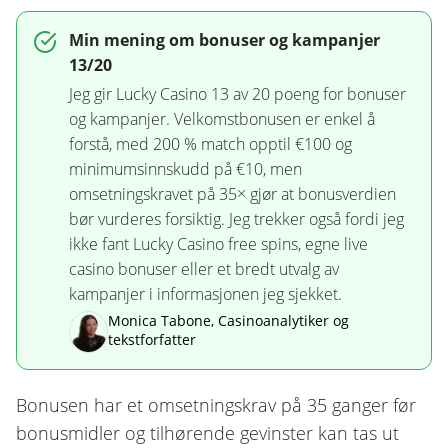
Min mening om bonuser og kampanjer
13/20
Jeg gir Lucky Casino 13 av 20 poeng for bonuser
og kampanjer. Velkomstbonusen er enkel å
forstå, med 200 % match opptil €100 og
minimumsinnskudd på €10, men
omsetningskravet på 35× gjør at bonusverdien
bør vurderes forsiktig. Jeg trekker også fordi jeg
ikke fant Lucky Casino free spins, egne live
casino bonuser eller et bredt utvalg av
kampanjer i informasjonen jeg sjekket.
Monica Tabone, Casinoanalytiker og
tekstforfatter
Bonusen har et omsetningskrav på 35 ganger før
bonusmidler og tilhørende gevinster kan tas ut