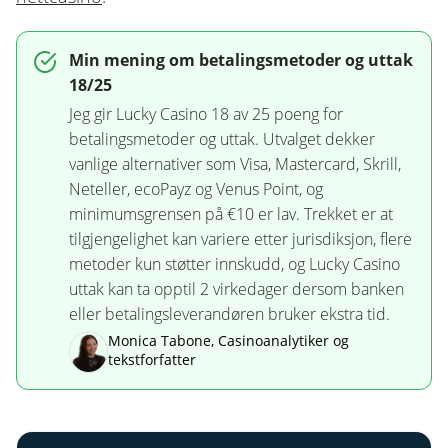
Min mening om betalingsmetoder og uttak
18/25
Jeg gir Lucky Casino 18 av 25 poeng for
betalingsmetoder og uttak. Utvalget dekker
vanlige alternativer som Visa, Mastercard, Skrill,
Neteller, ecoPayz og Venus Point, og
minimumsgrensen på €10 er lav. Trekket er at
tilgjengelighet kan variere etter jurisdiksjon, flere
metoder kun støtter innskudd, og Lucky Casino
uttak kan ta opptil 2 virkedager dersom banken
eller betalingsleverandøren bruker ekstra tid.
Monica Tabone, Casinoanalytiker og
tekstforfatter