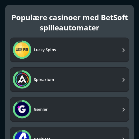
Populære casinoer med BetSoft
spilleautomater
Lucky Spins
Spinarium
Gemler
PariPesa