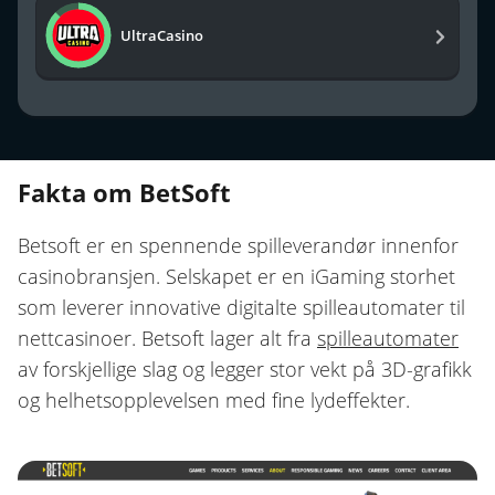
UltraCasino
Fakta om BetSoft
Betsoft er en spennende spilleverandør innenfor
casinobransjen. Selskapet er en iGaming storhet
som leverer innovative digitalte spilleautomater til
nettcasinoer. Betsoft lager alt fra
spilleautomater
av forskjellige slag og legger stor vekt på 3D-grafikk
og helhetsopplevelsen med fine lydeffekter.