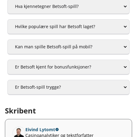
Hva kjennetegner Betsoft-spill?
Hvilke populære spill har Betsoft laget?
Kan man spille Betsoft-spill på mobil?
Er Betsoft kjent for bonusfunksjoner?
Er Betsoft-spill trygge?
Skribent
Eivind Lytomt
Casinoanalytiker og tekstforfatter