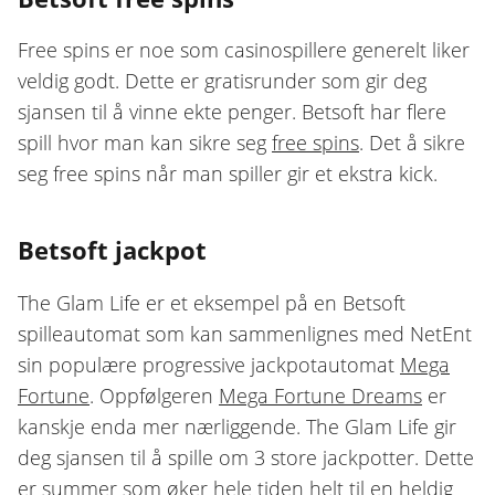
Free spins er noe som casinospillere generelt liker
veldig godt. Dette er gratisrunder som gir deg
sjansen til å vinne ekte penger. Betsoft har flere
spill hvor man kan sikre seg
free spins
. Det å sikre
seg free spins når man spiller gir et ekstra kick.
Betsoft jackpot
The Glam Life er et eksempel på en Betsoft
spilleautomat som kan sammenlignes med NetEnt
sin populære progressive jackpotautomat
Mega
Fortune
. Oppfølgeren
Mega Fortune Dreams
er
kanskje enda mer nærliggende. The Glam Life gir
deg sjansen til å spille om 3 store jackpotter. Dette
er summer som øker hele tiden helt til en heldig