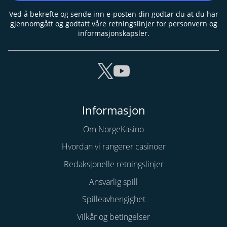
Ved å bekrefte og sende inn e-posten din godtar du at du har
gjennomgått og godtatt våre retningslinjer for personvern og
informasjonskapsler.
Informasjon
Om NorgeKasino
Hvordan vi rangerer casinoer
Redaksjonelle retningslinjer
Ansvarlig spill
Spilleavhengighet
Vilkår og betingelser