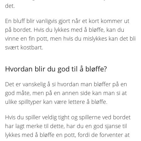
det.
En bluff blir vanligvis gjort når et kort kommer ut
på bordet. Hvis du lykkes med å bløffe, kan du
vinne en fin pott, men hvis du mislykkes kan det bli
svært kostbart.
Hvordan blir du god til å bløffe?
Det er vanskelig å si hvordan man bløffer på en
god måte, men på en annen side kan man si at
ulike spilltyper kan være lettere å bløffe.
Hvis du spiller veldig tight og spillerne ved bordet
har lagt merke til dette, har du en god sjanse til
lykkes med å bløffe en pott, fordi de forventer at