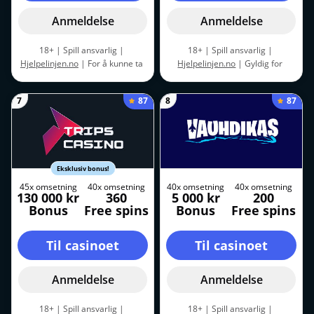
Anmeldelse
Anmeldelse
18+ | Spill ansvarlig |
18+ | Spill ansvarlig |
Hjelpelinjen.no
| For å kunne ta
Hjelpelinjen.no
| Gyldig for
ut bonusmidlene må du omsette
spillere som setter inn minst 200
bonusbeløpet 40 ganger, mens
kr. Innskuddet + bonusen har et
87
87
7
8
gevinster fra free spins må
omsetningskrav på 40x innen 5
omsettes 35 ganger før uttak
dager. Free spins har et
kan gjennomføres. Bonusen må
omsetningskrav på 30x innen
omsettes innen 10 dager. |
samme periode. Maksuttak er
Regler og vilkår gjelder
på 5x bonusbeløpet + free spins.
|
Regler og vilkår gjelder
Eksklusiv bonus!
45x omsetning
40x omsetning
40x omsetning
40x omsetning
130 000 kr
360
5 000 kr
200
Bonus
Free spins
Bonus
Free spins
Til casinoet
Til casinoet
Anmeldelse
Anmeldelse
18+ | Spill ansvarlig |
18+ | Spill ansvarlig |