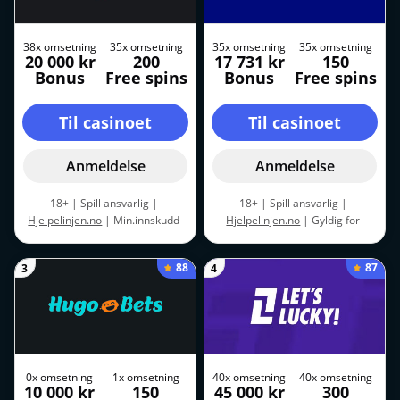
38x omsetning
35x omsetning
35x omsetning
35x omsetning
20 000 kr
200
17 731 kr
150
Bonus
Free spins
Bonus
Free spins
Til casinoet
Til casinoet
Anmeldelse
Anmeldelse
18+ | Spill ansvarlig |
18+ | Spill ansvarlig |
Hjelpelinjen.no
| Min.innskudd
Hjelpelinjen.no
| Gyldig for
200 kr. Omsetningskravet for
spillere som setter inn minst 120
bonus er 40x, 35x for free spins.
kr. Bonusen har et
88
87
3
4
|
Regler og vilkår gjelder
omsetningskrav på 35x innen 7
dager. Free spins har et
omsetningskrav på 35x innen
samme periode. |
Regler og
vilkår gjelder
0x omsetning
1x omsetning
40x omsetning
40x omsetning
10 000 kr
150
45 000 kr
300