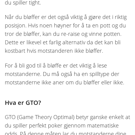
du spiller tight.
Når du bløffer er det også viktig å gjøre det i riktig
posisjon. Hvis noen høyner for å ta en pott og du
tror de bløffer, kan du re-raise og vinne potten.
Dette er likevel et farlig alternativ da det kan bli
kostbart hvis motstanderen ikke bløffer.
For å bli god til å bløffe er det viktig å lese
motstanderne. Du må også ha en spilltype der
motstanderne ikke aner om du bløffer eller ikke.
Hva er GTO?
GTO (Game Theory Optimal) betyr ganske enkelt at
du spiller perfekt poker gjennom matematiske
odds. På denne måten lar du motstanderne dine