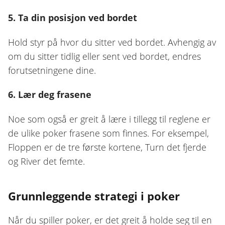
5. Ta din posisjon ved bordet
Hold styr på hvor du sitter ved bordet. Avhengig av
om du sitter tidlig eller sent ved bordet, endres
forutsetningene dine.
6. Lær deg frasene
Noe som også er greit å lære i tillegg til reglene er
de ulike poker frasene som finnes. For eksempel,
Floppen er de tre første kortene, Turn det fjerde
og River det femte.
Grunnleggende strategi i poker
Når du spiller poker, er det greit å holde seg til en