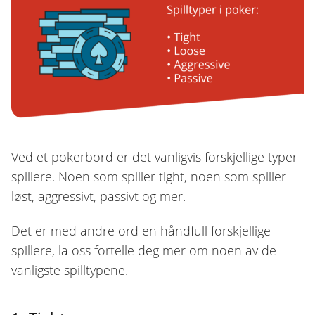
Ved et pokerbord er det vanligvis forskjellige typer
spillere. Noen som spiller tight, noen som spiller
løst, aggressivt, passivt og mer.
Det er med andre ord en håndfull forskjellige
spillere, la oss fortelle deg mer om noen av de
vanligste spilltypene.