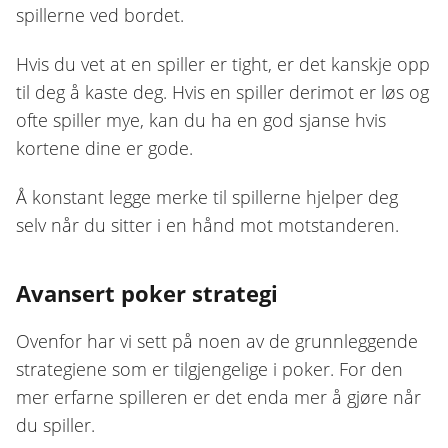
spillerne ved bordet.
Hvis du vet at en spiller er tight, er det kanskje opp
til deg å kaste deg. Hvis en spiller derimot er løs og
ofte spiller mye, kan du ha en god sjanse hvis
kortene dine er gode.
Å konstant legge merke til spillerne hjelper deg
selv når du sitter i en hånd mot motstanderen.
Avansert poker strategi
Ovenfor har vi sett på noen av de grunnleggende
strategiene som er tilgjengelige i poker. For den
mer erfarne spilleren er det enda mer å gjøre når
du spiller.