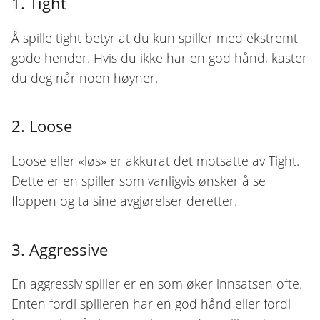
1. Tight
Å spille tight betyr at du kun spiller med ekstremt
gode hender. Hvis du ikke har en god hånd, kaster
du deg når noen høyner.
2. Loose
Loose eller «løs» er akkurat det motsatte av Tight.
Dette er en spiller som vanligvis ønsker å se
floppen og ta sine avgjørelser deretter.
3. Aggressive
En aggressiv spiller er en som øker innsatsen ofte.
Enten fordi spilleren har en god hånd eller fordi