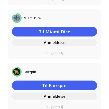
Miami Dice
Til Miami Dice
Anmeldelse
T&C gjelder
Fairspin
Til Fairspin
Anmeldelse
T&C gjelder