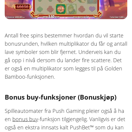
Antall free spins bestemmer hvordan du vil starte
bonusrunden, hvilken multiplikator du får og antall
lave symboler som blir fjernet. Underveis kan du
gå opp i nivå dersom du lander fire scattere. Det
er også en multiplikator som legges til på Golden
Bamboo-funksjonen.
Bonus buy-funksjoner (Bonuskjøp)
Spilleautomater fra Push Gaming pleier også å ha
en
bonus buy
-funksjon tilgjengelig. Vanligvis er det
også en ekstra innsats kalt PushBet™ som du kan