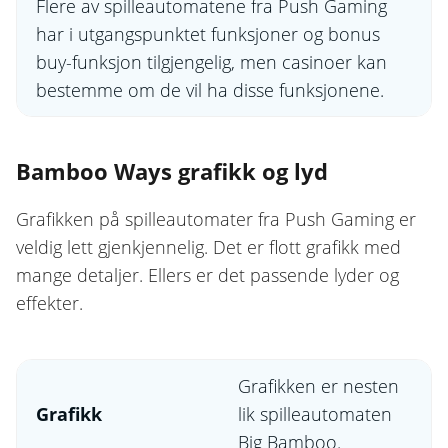
Flere av spilleautomatene fra Push Gaming
har i utgangspunktet funksjoner og bonus
buy-funksjon tilgjengelig, men casinoer kan
bestemme om de vil ha disse funksjonene.
Bamboo Ways grafikk og lyd
Grafikken på spilleautomater fra Push Gaming er
veldig lett gjenkjennelig. Det er flott grafikk med
mange detaljer. Ellers er det passende lyder og
effekter.
Grafikken er nesten
Grafikk
lik spilleautomaten
Big Bamboo.