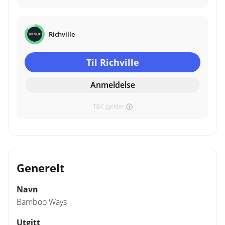
Richville
Til Richville
Anmeldelse
T&C gjelder
Generelt
Navn
Bamboo Ways
Utgitt