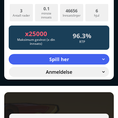
0.1
3
46656
6
minste
Antall rader
Innsatslinjer
hjul
innsats
x25000
96.3%
Maksimum gevinst (x din
RTP
innsats)
Spill her
Anmeldelse