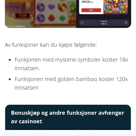
Av funksjoner kan du kjøpe følgende:
Funkjonen med mysterie-symboler koster 18x
innsatsen.
Funksjonen med golden bamboo koster 120x
innsatsen
Bonuskjøp og andre funksjoner avhenger
av casinoet