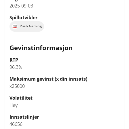
2025-09-03
Spillutvikler
Push Gaming
Gevinstinformasjon
RTP
96.3%
Maksimum gevinst (x din innsats)
x25000
Volatilitet
Høy
Innsatslinjer
46656