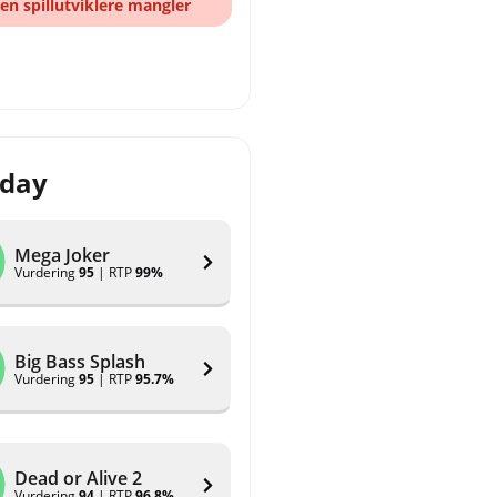
en spillutviklere mangler
iday
Mega Joker
Vurdering
95
| RTP
99%
Big Bass Splash
Vurdering
95
| RTP
95.7%
Dead or Alive 2
Vurdering
94
| RTP
96.8%