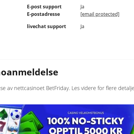
E-post support
Ja
E-postadresse
[email protected]
livechat support
Ja
inoanmeldelse
e av nettcasinoet BetFriday. Les videre for flere detalj