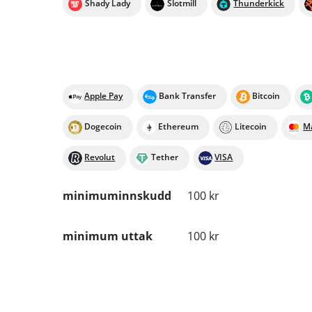
Shady Lady
Slotmill
Thunderkick
Apple Pay
Bank Transfer
Bitcoin
Dogecoin
Ethereum
Litecoin
M
Revolut
Tether
VISA
minimuminnskudd
100 kr
minimum uttak
100 kr