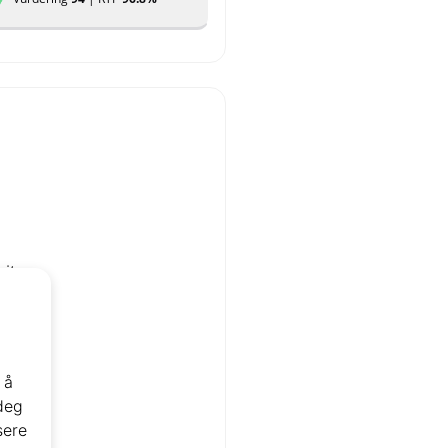
ity
 å
 deg
sere