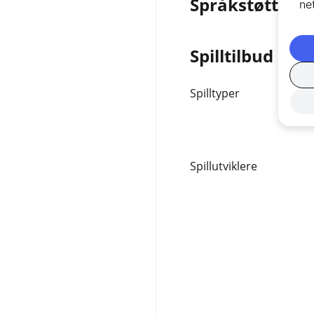
Språkstøtte
ne
Spilltilbud
Spilltyper
Spillutviklere