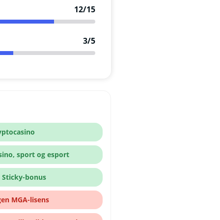
12/15
3/5
yptocasino
sino, sport og esport
 Sticky-bonus
gen MGA-lisens