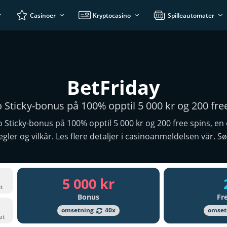
Casinoer
Kryptocasino
Spilleautomater
BetFriday
o Sticky-bonus på 100% opptil 5 000 kr og 200 free 
 Sticky-bonus på 100% opptil 5 000 kr og 200 free spins, e
egler og vilkår. Les flere detaljer i casinoanmeldelsen vår. Sør
5 000 kr
t
Bonus
Fr
omsetning
40x
omset
at