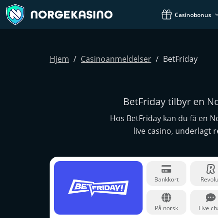
Casinobonus
Hjem
Casinoanmeldelser
BetFriday
BetFriday tilbyr en N
Hos BetFriday kan du få en No
live casino, underlagt r
Bankkort
Revolu
På norsk
Live ch