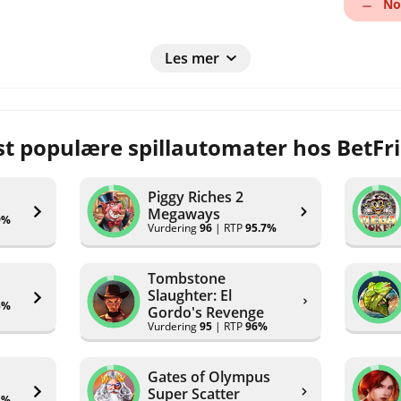
No
Les mer
t populære spillautomater hos BetFr
Piggy Riches 2
Megaways
9%
Vurdering
96
| RTP
95.7%
Tombstone
Slaughter: El
5%
Gordo's Revenge
Vurdering
95
| RTP
96%
Gates of Olympus
Super Scatter
1%