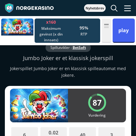
Nyhetsbrev
x160
Hjem
Spilleautomater
95%
Maksimum
play
gevinst (x din
Jumbo Joker
RTP
innsats)
Spillutvikler :
BetSoft
Jumbo Joker er et klassisk jokerspill
Jokerspillet Jumbo Joker er en klassisk spilleautomat med
jokere.
87
Vurdering
0.02
6
40
3