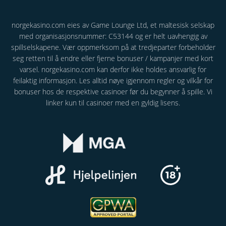
norgekasino.com eies av Game Lounge Ltd, et maltesisk selskap
med organisasjonsnummer: C53144 og er helt uavhengig av
spillselskapene. Vær oppmerksom på at tredjeparter forbeholder
seg retten til å endre eller fjerne bonuser / kampanjer med kort
varsel. norgekasino.com kan derfor ikke holdes ansvarlig for
feilaktig informasjon. Les alltid nøye igjennom regler og vilkår for
bonuser hos de respektive casinoer før du begynner å spille. Vi
linker kun til casinoer med en gyldig lisens.