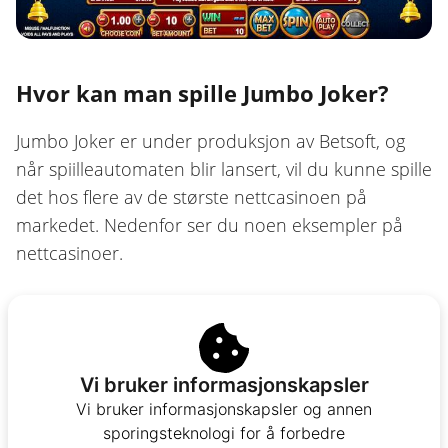
Hvor kan man spille Jumbo Joker?
Jumbo Joker er under produksjon av Betsoft, og
når spiilleautomaten blir lansert, vil du kunne spille
det hos flere av de største nettcasinoen på
markedet. Nedenfor ser du noen eksempler på
nettcasinoer.
Jumbo Joker symboler
Jumbo Joker inneholder fruktsymboler av den
Vi bruker informasjonskapsler
vanlige sorten. Ser vil du se både kirsebær,
Vi bruker informasjonskapsler og annen
sitroner, druer, vannmeloner, appelsiner,
sporingsteknologi for å forbedre