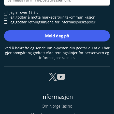
Jeg er over 18 år.
Jeg godtar å motta markedsføringskommunikasjon.
Jeg godtar retningslinjene for informasjonskapsler.
Meld deg på
Ved å bekrefte og sende inn e-posten din godtar du at du har
gjennomgått og godtatt våre retningslinjer for personvern og
informasjonskapsler.
Informasjon
Om NorgeKasino