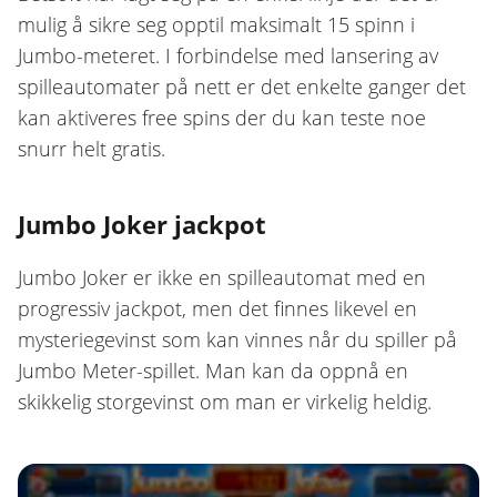
mulig å sikre seg opptil maksimalt 15 spinn i
Jumbo-meteret. I forbindelse med lansering av
spilleautomater på nett er det enkelte ganger det
kan aktiveres free spins der du kan teste noe
snurr helt gratis.
Jumbo Joker jackpot
Jumbo Joker er ikke en spilleautomat med en
progressiv jackpot, men det finnes likevel en
mysteriegevinst som kan vinnes når du spiller på
Jumbo Meter-spillet. Man kan da oppnå en
skikkelig storgevinst om man er virkelig heldig.