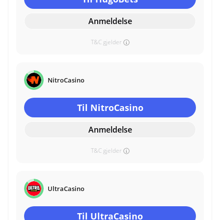
Anmeldelse
T&C gjelder
NitroCasino
Til NitroCasino
Anmeldelse
T&C gjelder
UltraCasino
Til UltraCasino