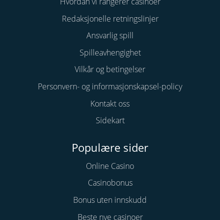
Hvordan vi rangerer casinoer
Redaksjonelle retningslinjer
Ansvarlig spill
Spilleavhengighet
Vilkår og betingelser
Personvern- og informasjonskapsel-policy
Kontakt oss
Sidekart
Populære sider
Online Casino
Casinobonus
Bonus uten innskudd
Beste nye casinoer