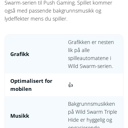
Swarm-serien til Push Gaming. Spillet kommer
også med passende bakgrunnsmusikk og
lydeffekter mens du spiller.
Grafikken er nesten
lik på alle
Grafikk
spilleautomatene i
WIld Swarm-serien.
Optimalisert for
👍
mobilen
Bakgrunnsmusikken
på Wild Swarm Triple
Musikk
Hide er hyggelig og
engasjerende.