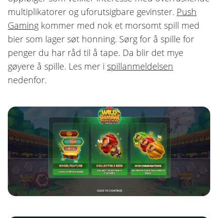
multiplikatorer og uforutsigbare gevinster.
Push
Gaming
kommer med nok et morsomt spill med
bier som lager søt honning. Sørg for å spille for
penger du har råd til å tape. Da blir det mye
gøyere å spille. Les mer i
spillanmeldelsen
nedenfor.