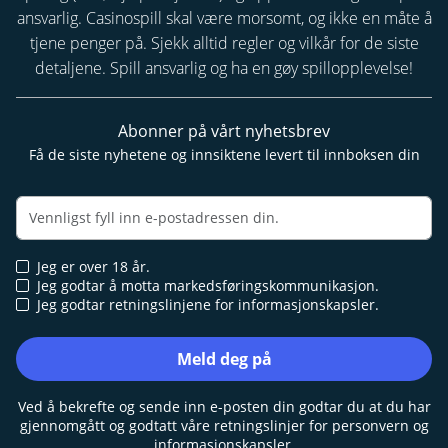
ansvarlig. Casinospill skal være morsomt, og ikke en måte å
tjene penger på. Sjekk alltid regler og vilkår for de siste
detaljene. Spill ansvarlig og ha en gøy spillopplevelse!
Abonner på vårt nyhetsbrev
Få de siste nyhetene og innsiktene levert til innboksen din
Jeg er over 18 år.
Jeg godtar å motta markedsføringskommunikasjon.
Jeg godtar retningslinjene for informasjonskapsler.
Meld deg på
Ved å bekrefte og sende inn e-posten din godtar du at du har
gjennomgått og godtatt våre retningslinjer for personvern og
informasjonskapsler.