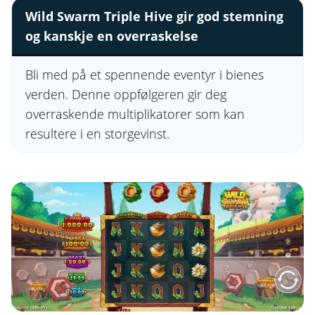
Wild Swarm Triple Hive gir god stemning
og kanskje en overraskelse
Bli med på et spennende eventyr i bienes
verden. Denne oppfølgeren gir deg
overraskende multiplikatorer som kan
resultere i en storgevinst.