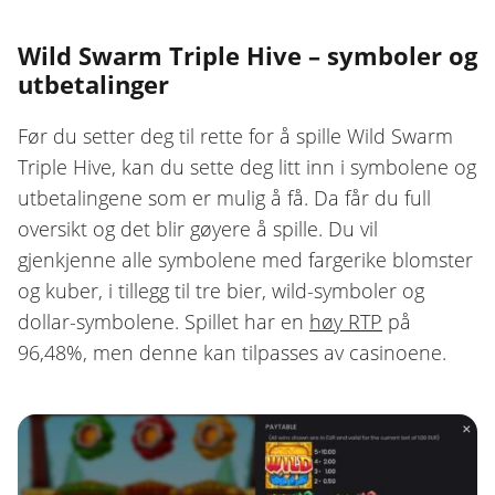
Wild Swarm Triple Hive – symboler og
utbetalinger
Før du setter deg til rette for å spille Wild Swarm
Triple Hive, kan du sette deg litt inn i symbolene og
utbetalingene som er mulig å få. Da får du full
oversikt og det blir gøyere å spille. Du vil
gjenkjenne alle symbolene med fargerike blomster
og kuber, i tillegg til tre bier, wild-symboler og
dollar-symbolene. Spillet har en
høy RTP
på
96,48%, men denne kan tilpasses av casinoene.