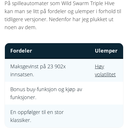
På spilleautomater som Wild Swarm Triple Hive
kan man se litt på fordeler og ulemper i forhold til
tidligere versjoner. Nedenfor har jeg plukket ut
noen av dem.
Fordeler
Ulemper
Maksgevinst på 23 902x
Høy
innsatsen.
volatilitet
Bonus buy-funksjon og kjøp av
funksjoner.
En oppfølger til en stor
klassiker.