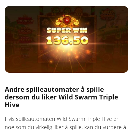
Andre spilleautomater å spille
dersom du liker Wild Swarm Triple
Hive
Hvis spilleautomaten Wild Swarm Triple Hive er
noe som du virkelig liker å spille, kan du vurdere å