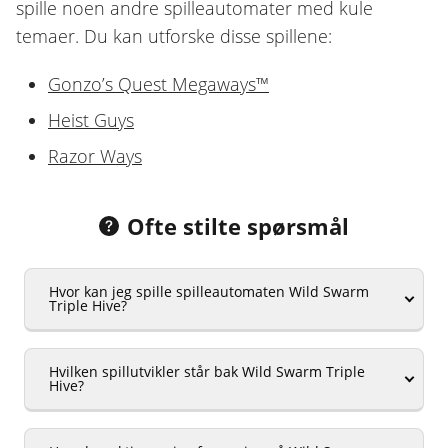
spille noen andre spilleautomater med kule
temaer. Du kan utforske disse spillene:
Gonzo’s Quest Megaways™
Heist Guys
Razor Ways
Ofte stilte spørsmål
Hvor kan jeg spille spilleautomaten Wild Swarm
Triple Hive?
Hvilken spillutvikler står bak Wild Swarm Triple
Hive?