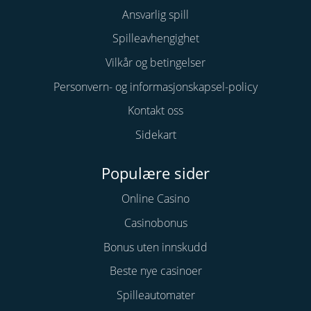
Ansvarlig spill
Spilleavhengighet
Vilkår og betingelser
Personvern- og informasjonskapsel-policy
Kontakt oss
Sidekart
Populære sider
Online Casino
Casinobonus
Bonus uten innskudd
Beste nye casinoer
Spilleautomater