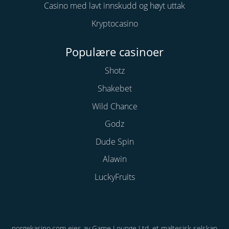
Casino med lavt innskudd og høyt uttak
Kryptocasino
Populære casinoer
Shotz
Shakebet
Wild Chance
Godz
Dude Spin
Alawin
LuckyFruits
norgekasino.com eies av Game Lounge Ltd, et maltesisk selskap