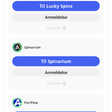
Til Lucky Spins
Anmeldelse
T&C gjelder
Spinarium
Til Spinarium
Anmeldelse
T&C gjelder
PariPesa