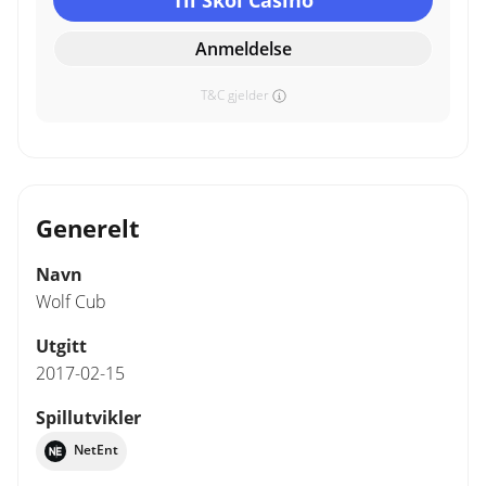
Til Skol Casino
Anmeldelse
T&C gjelder
Generelt
Navn
Wolf Cub
Utgitt
2017-02-15
Spillutvikler
NetEnt