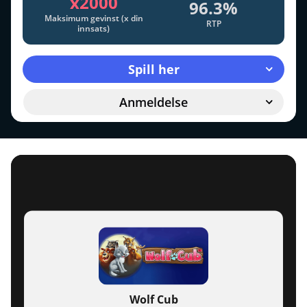
x2000
96.3%
Maksimum gevinst (x din
RTP
innsats)
Spill her
Anmeldelse
Wolf Cub