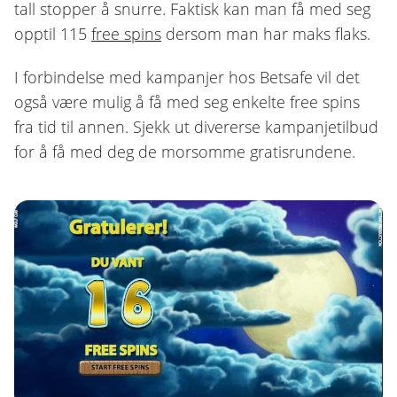
tall stopper å snurre. Faktisk kan man få med seg
opptil 115
free spins
dersom man har maks flaks.
I forbindelse med kampanjer hos Betsafe vil det
også være mulig å få med seg enkelte free spins
fra tid til annen. Sjekk ut divererse kampanjetilbud
for å få med deg de morsomme gratisrundene.