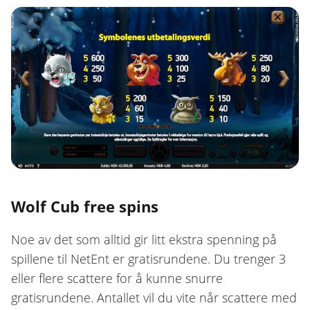
Wolf Cub free spins
Noe av det som alltid gir litt ekstra spenning på
spillene til NetEnt er gratisrundene. Du trenger 3
eller flere scattere for å kunne snurre
gratisrundene. Antallet vil du vite når scattere med