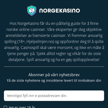
Hos NorgeKasino får du en pålitelig guide for å finne
norske online casinoer. Våre eksperter gir deg objektive
anmeldelser av lisensierte casinoer. Vi fremmer ansvarlig
spilling (18+,
Hjelpelinjen.no
) og oppfordrer deg til å spille
ansvarlig. Casinospill skal være morsomt, og ikke en måte å
tjene penger på. Sjekk alltid regler og vilkår for de siste
detaljene. Spill ansvarlig og ha en gøy spillopplevelse!
Abonner på vårt nyhetsbrev
Få de siste nyhetene og innsiktene levert til innboksen din
Jeg er over 18 år.