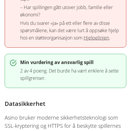
– Har spillingen gått utover jobb, familie eller
økonomi?
Hvis du svarer «ja» på ett eller flere av disse
spørsmålene, kan det være lurt å oppsøke hjelp
hos en støtteorganisasjon som
Hjelpelinjen
.
Min vurdering av ansvarlig spill
2 av 4 poeng. Det burde ha vært enklere å sette
spillgrenser.
Datasikkerhet
Asino bruker moderne sikkerhetsteknologi som
SSL-kryptering og HTTPS for å beskytte spillernes