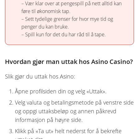
– Vær klar over at pengespill på nett alltid kan
føre til økonomisk tap.
– Sett tydelige grenser for hvor mye tid og
penger du kan bruke.
– Spill kun for det du har råd til å tape.
Hvordan gjør man uttak hos Asino Casino?
Slik gjør du uttak hos Asino:
Åpne profilsiden din og velg «Uttak».
Velg valuta og betalingsmetode på venstre side
og oppgi uttaksbeløp og annen påkrevd
informasjon på høyre side.
Klikk på «Ta ut» helt nederst for å bekrefte