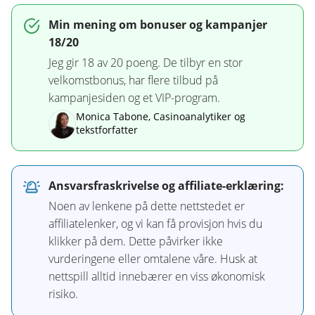
Min mening om bonuser og kampanjer
18/20
Jeg gir 18 av 20 poeng. De tilbyr en stor
velkomstbonus, har flere tilbud på
kampanjesiden og et VIP-program.
Monica Tabone, Casinoanalytiker og
tekstforfatter
Ansvarsfraskrivelse og affiliate-erklæring:
Noen av lenkene på dette nettstedet er
affiliatelenker, og vi kan få provisjon hvis du
klikker på dem. Dette påvirker ikke
vurderingene eller omtalene våre. Husk at
nettspill alltid innebærer en viss økonomisk
risiko.