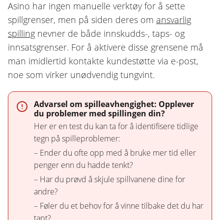
Asino har ingen manuelle verktøy for å sette
spillgrenser, men på siden deres om
ansvarlig
spilling
nevner de både innskudds-, taps- og
innsatsgrenser. For å aktivere disse grensene må
man imidlertid kontakte kundestøtte via e-post,
noe som virker unødvendig tungvint.
Advarsel om spilleavhengighet: Opplever
du problemer med spillingen din?
Her er en test du kan ta for å identifisere tidlige
tegn på spilleproblemer:
– Ender du ofte opp med å bruke mer tid eller
penger enn du hadde tenkt?
– Har du prøvd å skjule spillvanene dine for
andre?
– Føler du et behov for å vinne tilbake det du har
tapt?