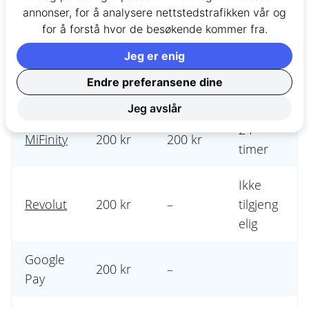
annonser, for å analysere nettstedstrafikken vår og
elig
for å forstå hvor de besøkende kommer fra.
Ikke
Jeg er enig
Master
200 kr
–
tilgjeng
Endre preferansene dine
card
elig
Jeg avslår
24
MiFinity
200 kr
200 kr
timer
Ikke
Revolut
200 kr
–
tilgjeng
elig
Google
200 kr
–
Pay