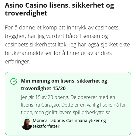
Asino Casino lisens, sikkerhet og
troverdighet
For å danne et komplett inntrykk av casinoets
trygghet, har jeg vurdert både lisensen og
casinoets sikkerhetstiltak. Jeg har også sjekket ekte
brukeranmeldelser for å finne ut av andres
erfaringer.
Min mening om lisens, sikkerhet og
troverdighet 15/20
Jeg gir 15 av 20 poeng. De opererer med en
lisens fra Curaçao. Dette er en vanlig lisens nå for
tiden, men gir litt lavere spillerbeskyttelse.
Monica Tabone, Casinoanalytiker og
tekstforfatter