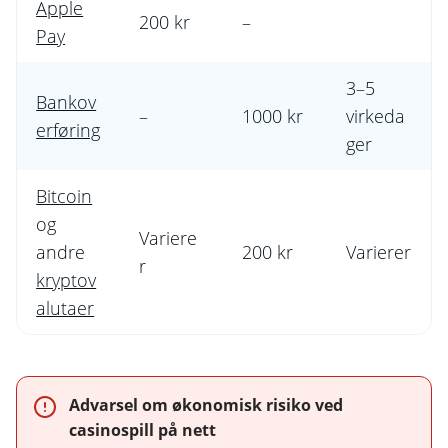
Apple
200 kr
–
Pay
3–5
Bankov
–
1000 kr
virkeda
erføring
ger
Bitcoin
og
Variere
andre
200 kr
Varierer
r
kryptov
alutaer
Advarsel om økonomisk risiko ved
casinospill på nett