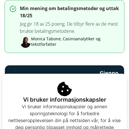
Min mening om betalingsmetoder og uttak
18/25
Jeg gir 18 av 25 poeng. De tilbyr flere av de mest
brukte betalingsmetodene.
Monica Tabone, Casinoanalytiker og
tekstforfatter
Gjenno
Betali
Minste
msnitt
Minste
ngsme
innsku
lig
uttak
toder
dd
uttaks
Vi bruker informasjonskapsler
tid
Vi bruker informasjonskapsler og annen
sporingsteknologi for å forbedre
Ikke
nettleseropplevelsen din på nettsiden vår, for å vise
deg personlig tilpasset innhold og målrettede
Visa
200 kr
–
tilgjeng