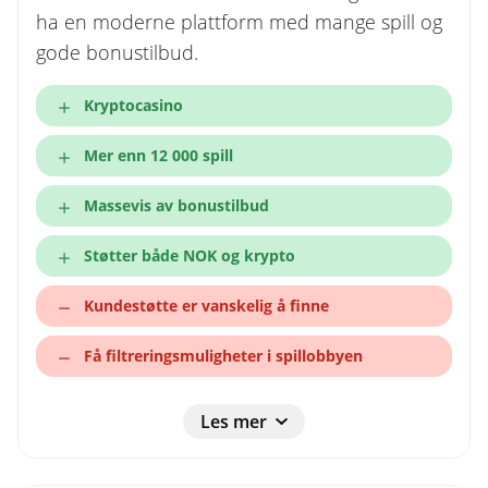
ha en moderne plattform med mange spill og
gode bonustilbud.
Kryptocasino
Mer enn 12 000 spill
Massevis av bonustilbud
Støtter både NOK og krypto
Kundestøtte er vanskelig å finne
Få filtreringsmuligheter i spillobbyen
Les mer