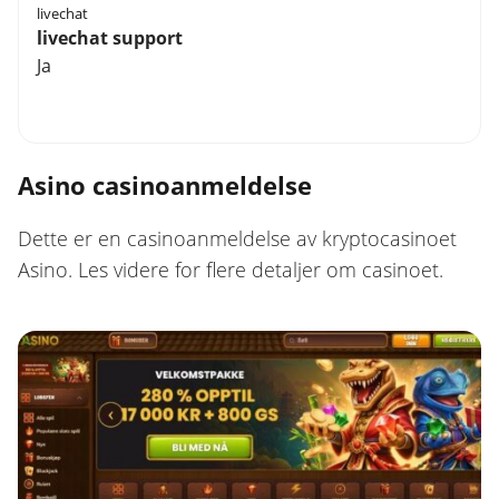
livechat
livechat support
Ja
Asino casinoanmeldelse
Dette er en casinoanmeldelse av kryptocasinoet
Asino. Les videre for flere detaljer om casinoet.